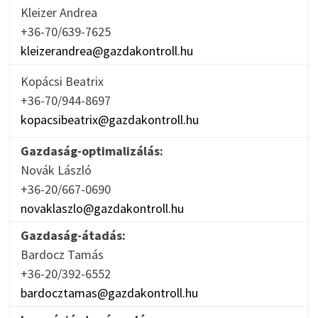
Kleizer Andrea
+36-70/639-7625
kleizerandrea@gazdakontroll.hu
Kopácsi Beatrix
+36-70/944-8697
kopacsibeatrix@gazdakontroll.hu
Gazdaság-optimalizálás:
Novák László
+36-20/667-0690
novaklaszlo@gazdakontroll.hu
Gazdaság-átadás:
Bardocz Tamás
+36-20/392-6552
bardocztamas@gazdakontroll.hu