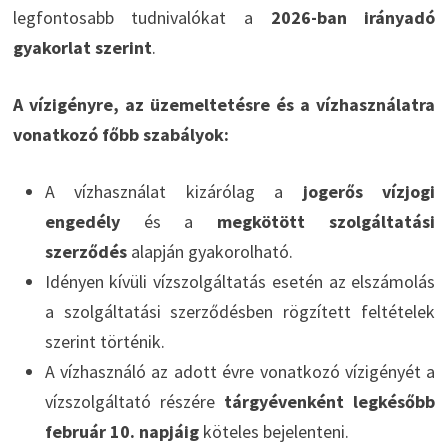
legfontosabb tudnivalókat a
2026-ban irányadó
gyakorlat szerint
.
A vízigényre, az üzemeltetésre és a vízhasználatra
vonatkozó főbb szabályok:
A vízhasználat kizárólag a
jogerős vízjogi
engedély
és a
megkötött szolgáltatási
szerződés
alapján gyakorolható.
Idényen kívüli vízszolgáltatás esetén az elszámolás
a szolgáltatási szerződésben rögzített feltételek
szerint történik.
A vízhasználó az adott évre vonatkozó vízigényét a
vízszolgáltató részére
tárgyévenként legkésőbb
február 10. napjáig
köteles bejelenteni.