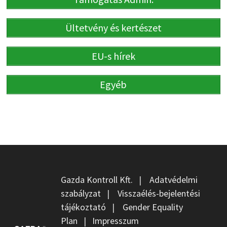
Ültetvény és kertészet
EU-s hírek
Egyéb
Gazda Kontroll Kft.
|
Adatvédelmi
szabályzat
|
Visszaélés-bejelentési
tájékoztató
|
Gender Equality
Plan
|
Impresszum