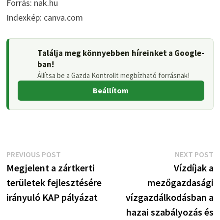
Forrás: nak.hu
Indexkép: canva.com
Találja meg könnyebben híreinket a Google-
ban!
Állítsa be a Gazda Kontrollt megbízható forrásnak!
Beállítom
Bejegyzés
Previous
N
PREVIOUS POST
NEXT POST
post:
p
Megjelent a zártkerti
Vízdíjak a
navigáció
területek fejlesztésére
mezőgazdasági
irányuló KAP pályázat
vízgazdálkodásban a
hazai szabályozás és