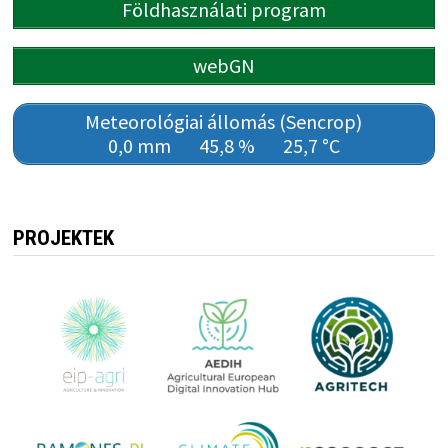
Földhasználati program
webGN
Meteorológiai állomás (Sencrop)
0,0 mm
45,8 %
25,7 °C
PROJEKTEK