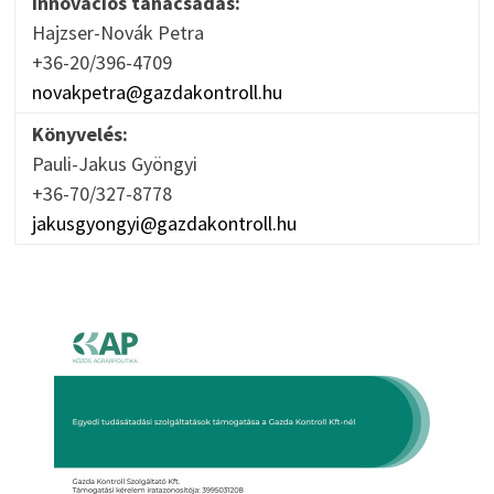
Innovációs tanácsadás:
Hajzser-Novák Petra
+36-20/396-4709
novakpetra@gazdakontroll.hu
Könyvelés:
Pauli-Jakus Gyöngyi
+36-70/327-8778
jakusgyongyi@gazdakontroll.hu