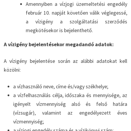
Amennyiben a vízjogi üzemeltetési engedély
február 10. napját követően válik véglegessé,
a vízigény a szolgáltatási szerződés
megkötésekor is bejelenthető.
A vízigény bejelentésekor megadandó adatok:
A vízigény bejelentése során az alábbi adatokat kell
közölni:
a vízhasználó neve, címe és/vagy székhelye;
a vízfelhasználás célja, időszaka és mennyisége, az
igényelt vízmennyiség alsó és felső határa
(vízsugár), valamint az engedélyezett éves
vízmennyiség;
a vízjogi engedély száma és a vízikönyvi szám;