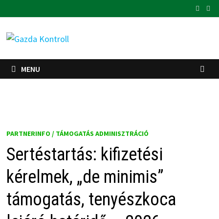
Skip
to
content
MENU
PARTNERINFO / TÁMOGATÁS ADMINISZTRÁCIÓ
Sertéstartás: kifizetési
kérelmek, „de minimis”
támogatás, tenyészkoca