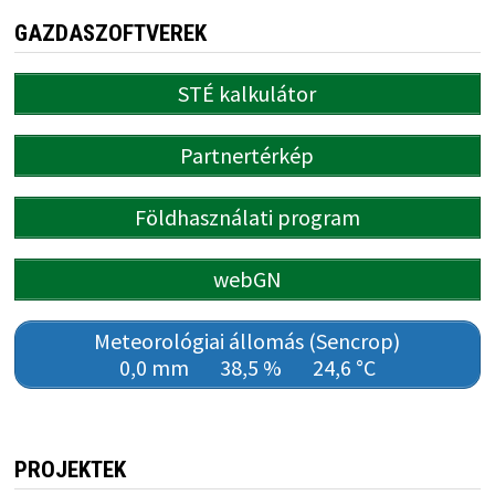
GAZDASZOFTVEREK
STÉ kalkulátor
Partnertérkép
Földhasználati program
webGN
Meteorológiai állomás (Sencrop)
0,0 mm
38,5 %
24,6 °C
PROJEKTEK