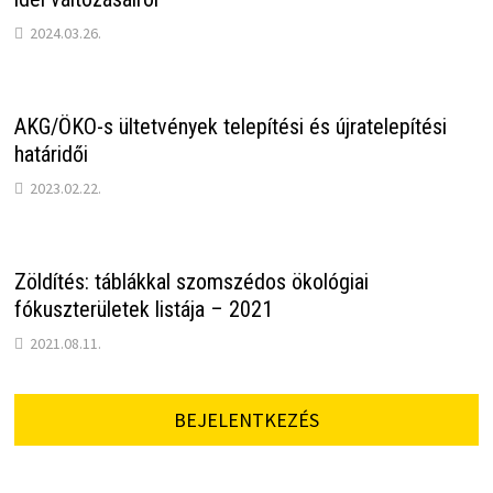
2024.03.26.
AKG/ÖKO-s ültetvények telepítési és újratelepítési
határidői
2023.02.22.
Zöldítés: táblákkal szomszédos ökológiai
fókuszterületek listája – 2021
2021.08.11.
BEJELENTKEZÉS