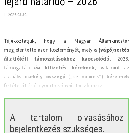
lejáró határidő – 2026
2026.03.30.
Tájékoztatjuk, hogy a Magyar Államkincstár
megjelentette azon közleményét, mely
a (vágó)sertés
állatjóléti támogatásokhoz kapcsolódó,
2026.
támogatási évi
kifizetési kérelmek,
valamint az
aktuális
csekély összegű
(„de minimis”)
kérelmek
feltételeit és új nyomtatványait tartalmazza.
A tartalom olvasásához
bejelentkezés szükséges.