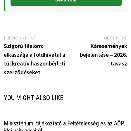
Bejegyzés
Previous
N
PREVIOUS POST
NEXT POST
post:
p
Szigorú tilalom:
Káresemények
navigáció
elkaszálja a földhivatal a
bejelentése – 2026.
túl kreatív haszonbérleti
tavasz
szerződéseket
YOU MIGHT ALSO LIKE
Minisztériumi tájékoztató a Feltételesség és az AÖP
idei változásairól