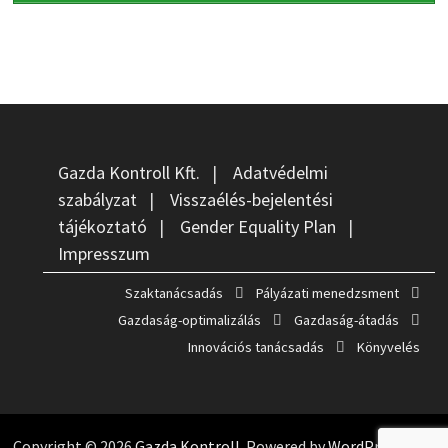
Gazda Kontroll Kft.
|
Adatvédelmi
szabályzat
|
Visszaélés-bejelentési
tájékoztató
|
Gender Equality Plan
|
Impresszum
Szaktanácsadás
Pályázati menedzsment
Gazdaság-optimalizálás
Gazdaság-átadás
Innovációs tanácsadás
Könyvelés
Copyright © 2026
Gazda Kontroll
. Powered by
WordPress
and