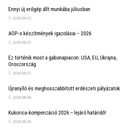
Ennyi új erőgép állt munkába júliusban
2026.08.07.
AÖP-s készítmények igazolásai – 2026
2026.08.07.
Ez történik most a gabonapiacon: USA, EU, Ukrajna,
Oroszország
2026.08.07.
Újranyíló és meghosszabbított erdészeti pályázatok
2026.08.06.
Kukorica-kompenzáció 2026 – lejáró határidő!
2026.08.03.