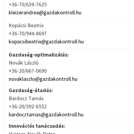
+36-70/639-7625
kleizerandrea@gazdakontroll.hu
Kopácsi Beatrix
+36-70/944-8697
kopacsibeatrix@gazdakontroll.hu
Gazdaság-optimalizálás:
Novák László
+36-20/667-0690
novaklaszlo@gazdakontroll.hu
Gazdaság-átadás:
Bardocz Tamás
+36-20/392-6552
bardocztamas@gazdakontroll.hu
Innovációs tanácsadás:
Hajzser-Novák Petra