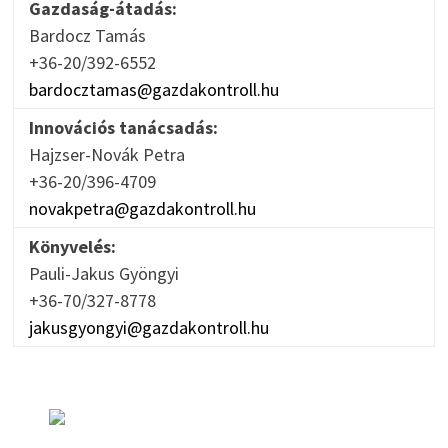
Gazdaság-átadás:
Bardocz Tamás
+36-20/392-6552
bardocztamas@gazdakontroll.hu
Innovációs tanácsadás:
Hajzser-Novák Petra
+36-20/396-4709
novakpetra@gazdakontroll.hu
Könyvelés:
Pauli-Jakus Gyöngyi
+36-70/327-8778
jakusgyongyi@gazdakontroll.hu