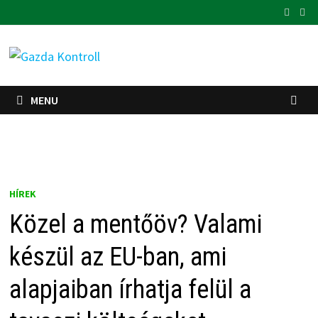
Skip
to
content
MENU
HÍREK
Közel a mentőöv? Valami
készül az EU-ban, ami
alapjaiban írhatja felül a