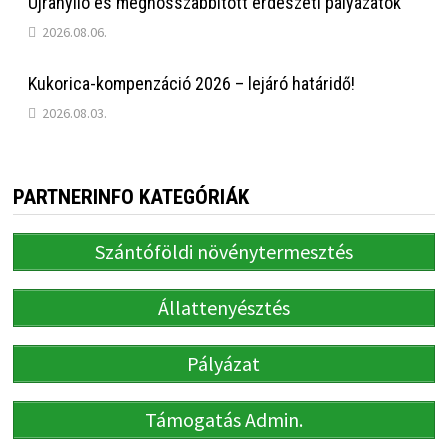
Újranyíló és meghosszabbított erdészeti pályázatok
2026.08.06.
Kukorica-kompenzáció 2026 – lejáró határidő!
2026.08.03.
PARTNERINFO KATEGÓRIÁK
Szántóföldi növénytermesztés
Állattenyésztés
Pályázat
Támogatás Admin.