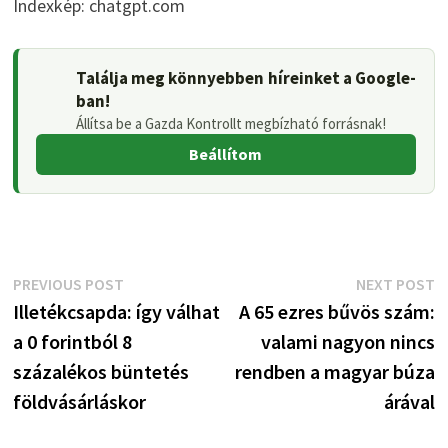
Indexkép: chatgpt.com
Találja meg könnyebben híreinket a Google-
ban!
Állítsa be a Gazda Kontrollt megbízható forrásnak!
Beállítom
Bejegyzés
Previous
N
PREVIOUS POST
NEXT POST
post:
p
Illetékcsapda: így válhat
A 65 ezres bűvös szám:
navigáció
a 0 forintból 8
valami nagyon nincs
százalékos büntetés
rendben a magyar búza
földvásárláskor
árával