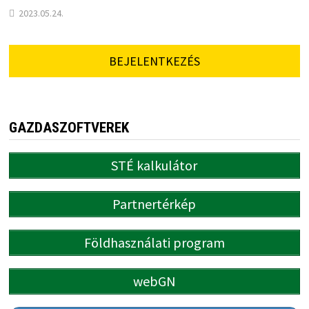
2023.05.24.
BEJELENTKEZÉS
GAZDASZOFTVEREK
STÉ kalkulátor
Partnertérkép
Földhasználati program
webGN