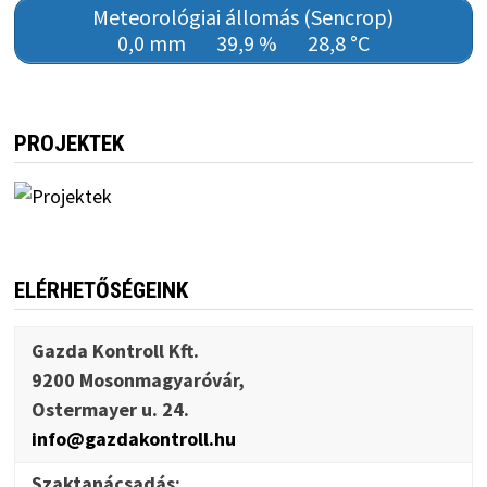
Meteorológiai állomás (Sencrop)
0,0 mm
39,9 %
28,8 °C
PROJEKTEK
ELÉRHETŐSÉGEINK
Gazda Kontroll Kft.
9200 Mosonmagyaróvár,
Ostermayer u. 24.
info@gazdakontroll.hu
Szaktanácsadás: