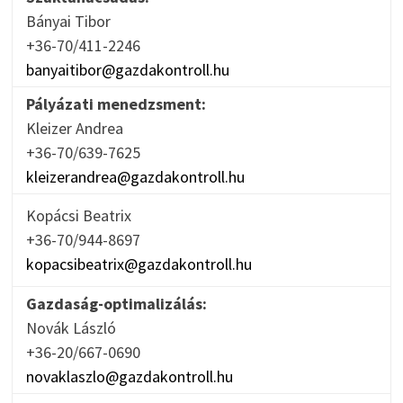
Bányai Tibor
+36-70/411-2246
banyaitibor@gazdakontroll.hu
Pályázati menedzsment:
Kleizer Andrea
+36-70/639-7625
kleizerandrea@gazdakontroll.hu
Kopácsi Beatrix
+36-70/944-8697
kopacsibeatrix@gazdakontroll.hu
Gazdaság-optimalizálás:
Novák László
+36-20/667-0690
novaklaszlo@gazdakontroll.hu