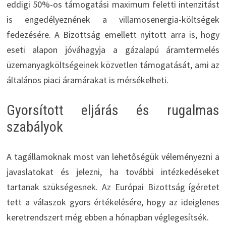
eddigi 50%-os támogatási maximum feletti intenzitást
is engedélyeznének a villamosenergia-költségek
fedezésére. A Bizottság emellett nyitott arra is, hogy
eseti alapon jóváhagyja a gázalapú áramtermelés
üzemanyagköltségeinek közvetlen támogatását, ami az
általános piaci áramárakat is mérsékelheti.
Gyorsított eljárás és rugalmas
szabályok
A tagállamoknak most van lehetőségük véleményezni a
javaslatokat és jelezni, ha további intézkedéseket
tartanak szükségesnek. Az Európai Bizottság ígéretet
tett a válaszok gyors értékelésére, hogy az ideiglenes
keretrendszert még ebben a hónapban véglegesítsék.