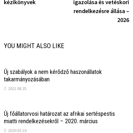
kézikönyvek
igazolása és vetéskori
rendelkezésre állása –
2026
YOU MIGHT ALSO LIKE
Új szabályok a nem kérődző haszonállatok
takarmányozásában
2021.08.25.
Új főállatorvosi határozat az afrikai sertéspestis
miatti rendelkezésekről – 2020. március
2020.03.10.