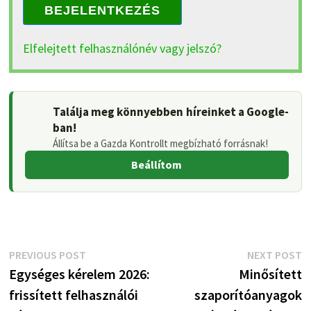
BEJELENTKEZÉS
Elfelejtett felhasználónév vagy jelszó?
Találja meg könnyebben híreinket a Google-
ban!
Állítsa be a Gazda Kontrollt megbízható forrásnak!
Beállítom
Bejegyzés
Previous
N
PREVIOUS POST
NEXT POST
post:
p
Egységes kérelem 2026:
Minősített
navigáció
frissített felhasználói
szaporítóanyagok