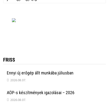
FRISS
Ennyi új erőgép állt munkába júliusban
2026.08.07.
AÖP-s készítmények igazolásai – 2026
2026.08.07.