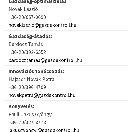
Gazdaság-optimalizálás:
Novák László
+36-20/667-0690
novaklaszlo@gazdakontroll.hu
Gazdaság-átadás:
Bardocz Tamás
+36-20/392-6552
bardocztamas@gazdakontroll.hu
Innovációs tanácsadás:
Hajzser-Novák Petra
+36-20/396-4709
novakpetra@gazdakontroll.hu
Könyvelés:
Pauli-Jakus Gyöngyi
+36-70/327-8778
jakusgyongyi@gazdakontroll.hu