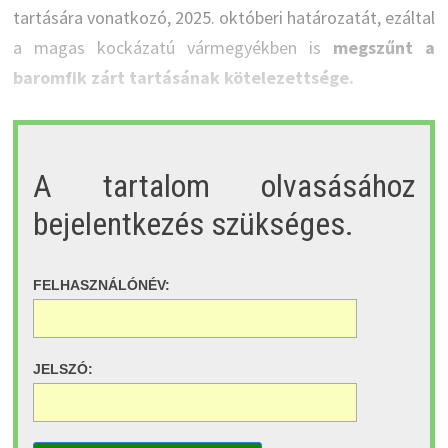
tartására vonatkozó, 2025. októberi határozatát, ezáltal
a magas kockázatú vármegyékben is
megszűnt a
baromfik zárt tartásának kötelezettsége.
A tartalom olvasásához
bejelentkezés szükséges.
FELHASZNÁLÓNÉV:
JELSZÓ: