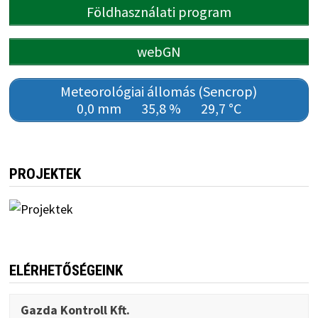
Földhasználati program
webGN
Meteorológiai állomás (Sencrop)
0,0 mm
35,8 %
29,7 °C
PROJEKTEK
ELÉRHETŐSÉGEINK
Gazda Kontroll Kft.