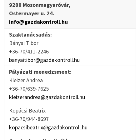
9200 Mosonmagyaróvár,
Ostermayer u. 24.
info@gazdakontroll.hu
Szaktanácsadás:
Bányai Tibor
+36-70/411-2246
banyaitibor@gazdakontroll.hu
Pályázati menedzsment:
Kleizer Andrea
+36-70/639-7625
kleizerandrea@gazdakontroll.hu
Kopácsi Beatrix
+36-70/944-8697
kopacsibeatrix@gazdakontroll.hu