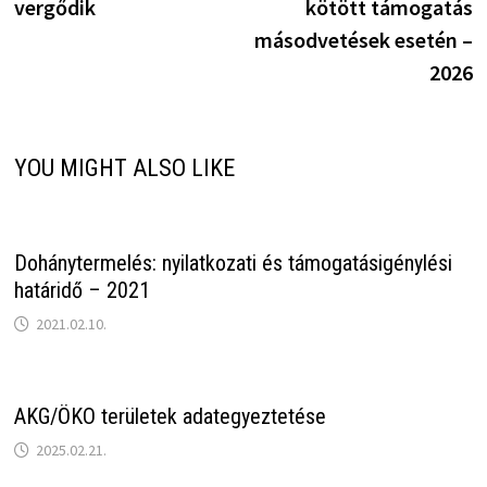
vergődik
kötött támogatás
másodvetések esetén –
2026
YOU MIGHT ALSO LIKE
Dohánytermelés: nyilatkozati és támogatásigénylési
határidő – 2021
2021.02.10.
AKG/ÖKO területek adategyeztetése
2025.02.21.