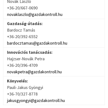
Novák László
+36-20/667-0690
novaklaszlo@gazdakontroll.hu
Gazdaság-átadás:
Bardocz Tamás
+36-20/392-6552
bardocztamas@gazdakontroll.hu
Innovációs tanácsadás:
Hajzser-Novák Petra
+36-20/396-4709
novakpetra@gazdakontroll.hu
Könyvelés:
Pauli-Jakus Gyöngyi
+36-70/327-8778
jakusgyongyi@gazdakontroll.hu