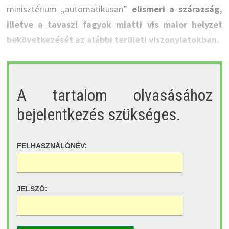
minisztérium „automatikusan”
elismeri a szárazság,
illetve a tavaszi fagyok miatti vis maior helyzet
bekövetkezését az alábbi területi viszonylatokban.
A tartalom olvasásához
bejelentkezés szükséges.
FELHASZNÁLÓNÉV:
JELSZÓ: