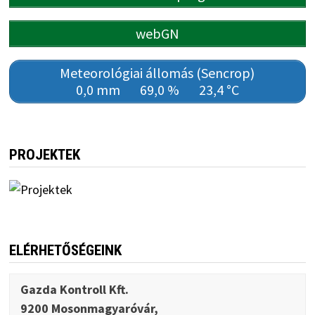
webGN
Meteorológiai állomás (Sencrop)
0,0 mm
69,0 %
23,4 °C
PROJEKTEK
ELÉRHETŐSÉGEINK
Gazda Kontroll Kft.
9200 Mosonmagyaróvár,