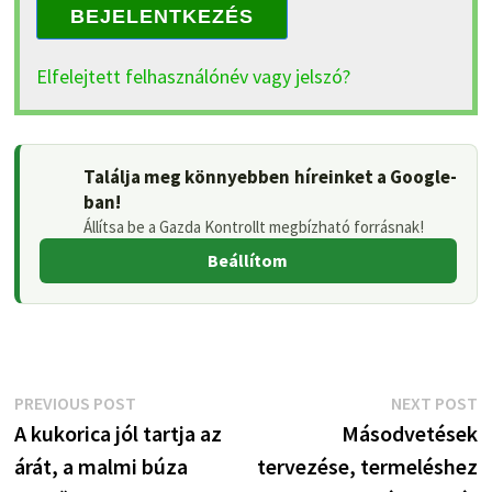
BEJELENTKEZÉS
Elfelejtett felhasználónév vagy jelszó?
Találja meg könnyebben híreinket a Google-
ban!
Állítsa be a Gazda Kontrollt megbízható forrásnak!
Beállítom
Bejegyzés
Previous
N
PREVIOUS POST
NEXT POST
post:
p
A kukorica jól tartja az
Másodvetések
navigáció
árát, a malmi búza
tervezése, termeléshez