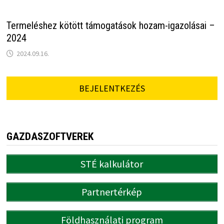
Termeléshez kötött támogatások hozam-igazolásai –
2024
2024.09.16.
BEJELENTKEZÉS
GAZDASZOFTVEREK
STÉ kalkulátor
Partnertérkép
Földhasználati program