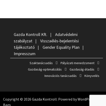
Gazda Kontroll Kft.
|
Adatvédelmi
szabályzat
|
Visszaélés-bejelentési
tájékoztató
|
Gender Equality Plan
|
Impresszum
Szaktanácsadás
Pályázati menedzsment
Gazdaság-optimalizálás
Gazdaság-átadás
Innovációs tanácsadás
Könyvelés
Copyright © 2026
Gazda Kontroll
. Powered by
WordPress
and
Bam
.