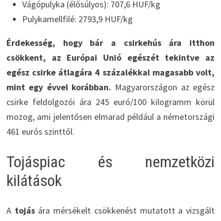
Vágópulyka (élősúlyos): 707,6 HUF/kg
Pulykamellfilé: 2793,9 HUF/kg
Érdekesség, hogy bár a csirkehús ára itthon
csökkent, az Európai Unió egészét tekintve az
egész csirke átlagára 4 százalékkal magasabb volt,
mint egy évvel korábban.
Magyarországon az egész
csirke feldolgozói ára 245 euró/100 kilogramm körül
mozog, ami jelentősen elmarad például a németországi
461 eurós szinttől.
Tojáspiac és nemzetközi
kilátások
A
tojás
ára mérsékelt csökkenést mutatott a vizsgált