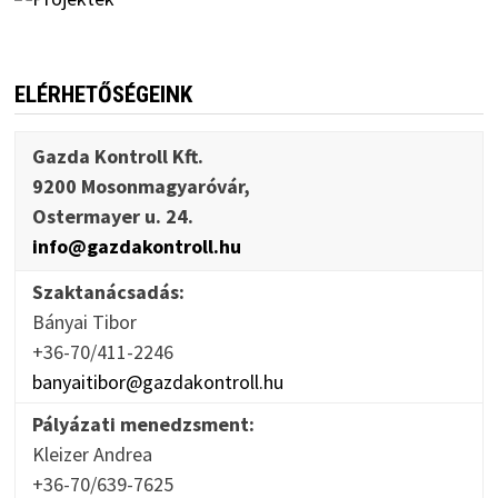
ELÉRHETŐSÉGEINK
Gazda Kontroll Kft.
9200 Mosonmagyaróvár,
Ostermayer u. 24.
info@gazdakontroll.hu
Szaktanácsadás:
Bányai Tibor
+36-70/411-2246
banyaitibor@gazdakontroll.hu
Pályázati menedzsment:
Kleizer Andrea
+36-70/639-7625