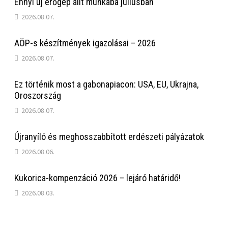
Ennyi új erőgép állt munkába júliusban
2026.08.07.
AÖP-s készítmények igazolásai – 2026
2026.08.07.
Ez történik most a gabonapiacon: USA, EU, Ukrajna,
Oroszország
2026.08.07.
Újranyíló és meghosszabbított erdészeti pályázatok
2026.08.06.
Kukorica-kompenzáció 2026 – lejáró határidő!
2026.08.03.