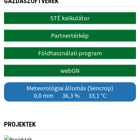
GAZDASZOFTVEREK
STÉ kalkulátor
Partnertérkép
Földhasználati program
webGN
Meteorológiai állomás (Sencrop)
0,0 mm
36,3 %
33,1 °C
PROJEKTEK