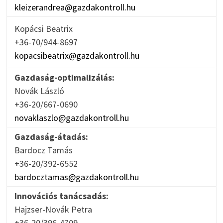
kleizerandrea@gazdakontroll.hu
Kopácsi Beatrix
+36-70/944-8697
kopacsibeatrix@gazdakontroll.hu
Gazdaság-optimalizálás:
Novák László
+36-20/667-0690
novaklaszlo@gazdakontroll.hu
Gazdaság-átadás:
Bardocz Tamás
+36-20/392-6552
bardocztamas@gazdakontroll.hu
Innovációs tanácsadás:
Hajzser-Novák Petra
+36-20/396-4709