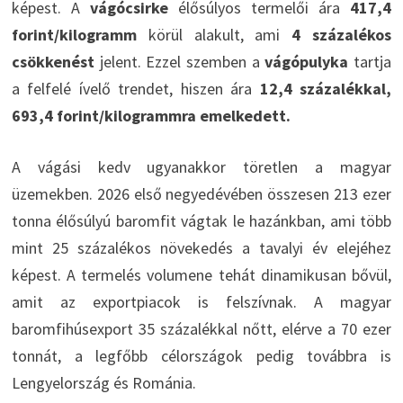
képest. A
vágócsirke
élősúlyos termelői ára
417,4
forint/kilogramm
körül alakult, ami
4 százalékos
csökkenést
jelent. Ezzel szemben a
vágópulyka
tartja
a felfelé ívelő trendet, hiszen ára
12,4 százalékkal,
693,4 forint/kilogrammra emelkedett.
A vágási kedv ugyanakkor töretlen a magyar
üzemekben. 2026 első negyedévében összesen 213 ezer
tonna élősúlyú baromfit vágtak le hazánkban, ami több
mint 25 százalékos növekedés a tavalyi év elejéhez
képest. A termelés volumene tehát dinamikusan bővül,
amit az exportpiacok is felszívnak. A magyar
baromfihúsexport 35 százalékkal nőtt, elérve a 70 ezer
tonnát, a legfőbb célországok pedig továbbra is
Lengyelország és Románia.