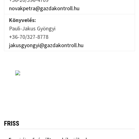
novakpetra@gazdakontroll.hu
Könyvelés:
Pauli-Jakus Gyöngyi
+36-70/327-8778
jakusgyongyi@gazdakontroll.hu
FRISS