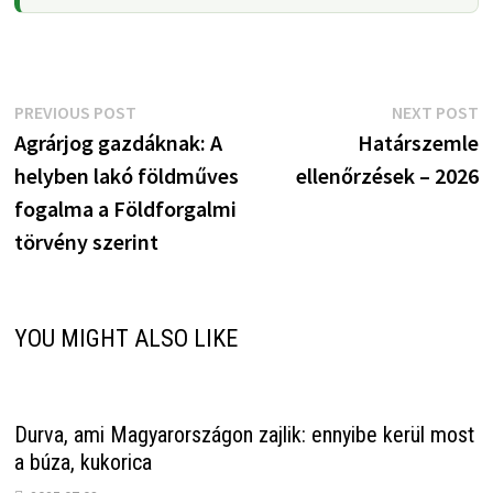
Bejegyzés
Previous
N
PREVIOUS POST
NEXT POST
post:
p
Agrárjog gazdáknak: A
Határszemle
navigáció
helyben lakó földműves
ellenőrzések – 2026
fogalma a Földforgalmi
törvény szerint
YOU MIGHT ALSO LIKE
Durva, ami Magyarországon zajlik: ennyibe kerül most
a búza, kukorica