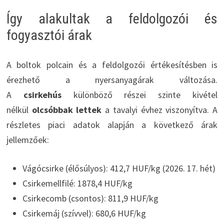
Így alakultak a feldolgozói és
fogyasztói árak
A boltok polcain és a feldolgozói értékesítésben is
érezhető a nyersanyagárak változása.
A
csirkehús
különböző részei szinte kivétel
nélkül
olcsóbbak lettek
a tavalyi évhez viszonyítva. A
részletes piaci adatok alapján a következő árak
jellemzőek:
Vágócsirke (élősúlyos): 412,7 HUF/kg (2026. 17. hét)
Csirkemellfilé: 1878,4 HUF/kg
Csirkecomb (csontos): 811,9 HUF/kg
Csirkemáj (szívvel): 680,6 HUF/kg