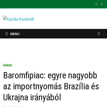
Skip
to
content
MENU
HÍREK
Baromfipiac: egyre nagyobb
az importnyomás Brazília és
Ukrajna irányából