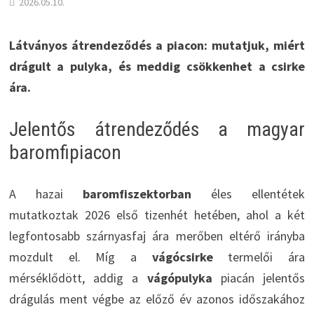
2026.05.10.
Látványos átrendeződés a piacon: mutatjuk, miért
drágult a pulyka, és meddig csökkenhet a csirke
ára.
Jelentős átrendeződés a magyar
baromfipiacon
A hazai
baromfiszektorban
éles ellentétek
mutatkoztak 2026 első tizenhét hetében, ahol a két
legfontosabb szárnyasfaj ára merőben eltérő irányba
mozdult el. Míg a
vágócsirke
termelői ára
mérséklődött, addig a
vágópulyka
piacán jelentős
drágulás ment végbe az előző év azonos időszakához