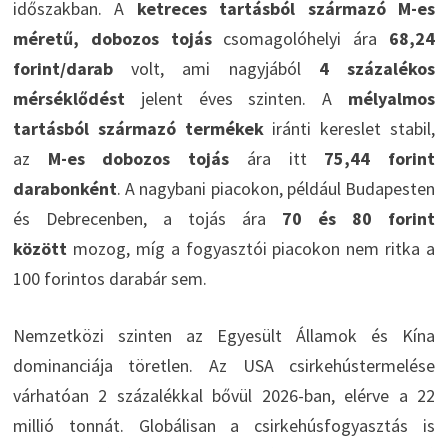
időszakban. A
ketreces tartásból származó M-es
méretű, dobozos tojás
csomagolóhelyi ára
68,24
forint/darab
volt, ami nagyjából
4 százalékos
mérséklődést
jelent éves szinten. A
mélyalmos
tartásból származó termékek
iránti kereslet stabil,
az
M-es dobozos tojás
ára itt
75,44 forint
darabonként
. A nagybani piacokon, például Budapesten
és Debrecenben, a tojás ára
70 és 80 forint
között
mozog, míg a fogyasztói piacokon nem ritka a
100 forintos darabár sem.
Nemzetközi szinten az Egyesült Államok és Kína
dominanciája töretlen. Az USA csirkehústermelése
várhatóan 2 százalékkal bővül 2026-ban, elérve a 22
millió tonnát. Globálisan a csirkehúsfogyasztás is