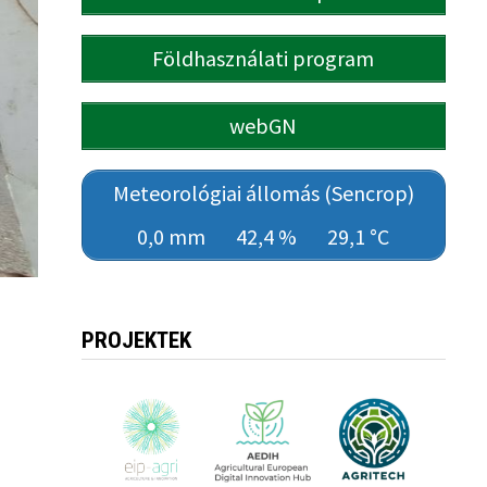
Földhasználati program
webGN
Meteorológiai állomás (Sencrop)
0,0 mm
42,4 %
29,1 °C
PROJEKTEK