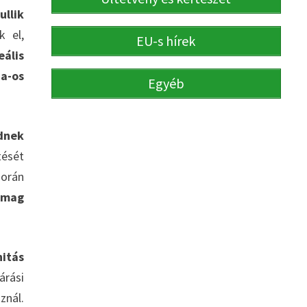
ullik
k el,
EU-s hírek
ális
a-os
Egyéb
dnek
ését
során
 mag
itás
rási
znál.