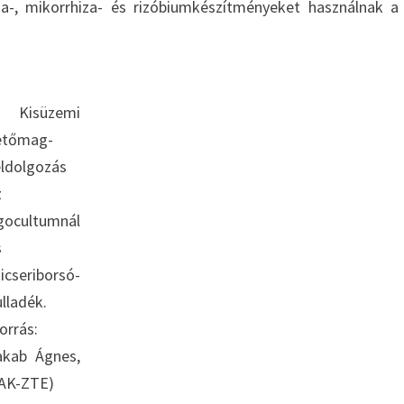
a-, mikorrhiza- és rizóbiumkészítményeket használnak a
isüzemi
etőmag-
eldolgozás
z
gocultumnál
s
icseriborsó-
lladék.
orrás:
akab Ágnes,
AK-ZTE)