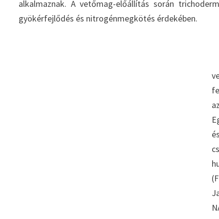
alkalmaznak. A vetőmag-előállítás során trichoderm
gyökérfejlődés és nitrogénmegkötés érdekében.
K
v
f
a
E
é
cs
hu
(F
J
N