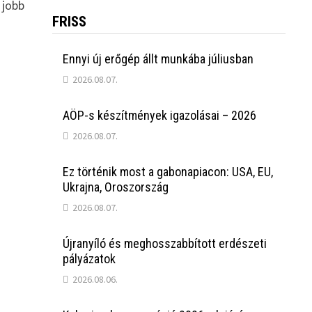
 jobb
FRISS
Ennyi új erőgép állt munkába júliusban
2026.08.07.
AÖP-s készítmények igazolásai – 2026
2026.08.07.
Ez történik most a gabonapiacon: USA, EU,
Ukrajna, Oroszország
2026.08.07.
Újranyíló és meghosszabbított erdészeti
pályázatok
2026.08.06.