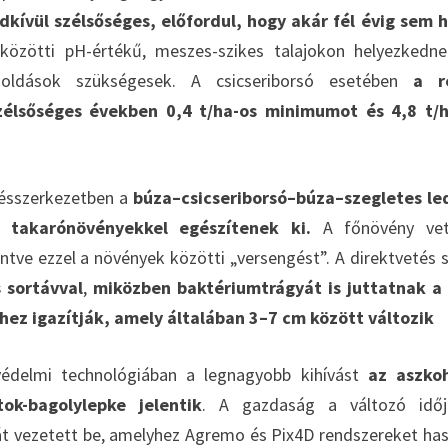
dkívül szélsőséges, előfordul, hogy akár fél évig sem h
 közötti pH-értékű, meszes-szikes talajokon helyezkedne
egoldások szükségesek. A csicseriborsó esetében
a re
szélsőséges években 0,4 t/ha-os minimumot és 4,8 t/h
ésszerkezetben a
búza–csicseriborsó–búza–szegletes le
 takarónövényekkel egészítenek ki.
A főnövény vet
ntve ezzel a növények közötti „versengést”. A direktvetés 
 sortávval
,
miközben baktériumtrágyát is juttatnak a
hez igazítják, amely általában 3–7 cm között változik
delmi technológiában a legnagyobb kihívást
az aszkoh
ok-bagolylepke jelentik
. A gazdaság a változó időjá
t vezetett be, amelyhez Agremo és Pix4D rendszereket has