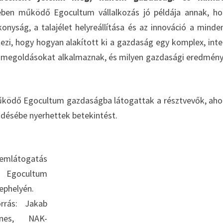
ében működő Egocultum vállalkozás jó példája annak, h
nyság, a talajélet helyreállítása és az innováció a minde
ezi, hogy hogyan alakított ki a gazdaság egy komplex, inte
ív megoldásokat alkalmaznak, és milyen gazdasági eredmén
ködő Egocultum gazdaságba látogattak a résztvevők, aho
ödésébe nyerhettek betekintést.
emlátogatás
 Egocultum
lephelyén.
orrás: Jakab
nes, NAK-