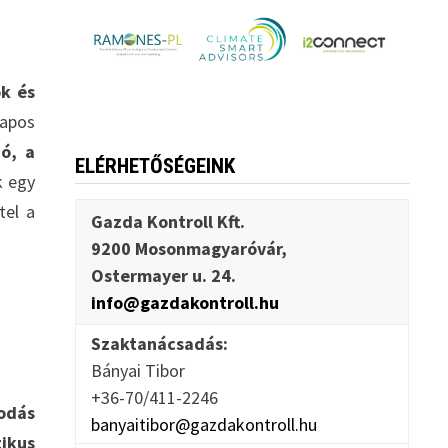
k és
apos
ó, a
ELÉRHETŐSÉGEINK
k egy
tel a
Gazda Kontroll Kft.
9200 Mosonmagyaróvár,
Ostermayer u. 24.
info@gazdakontroll.hu
Szaktanácsadás:
Bányai Tibor
+36-70/411-2246
odás
banyaitibor@gazdakontroll.hu
ikus