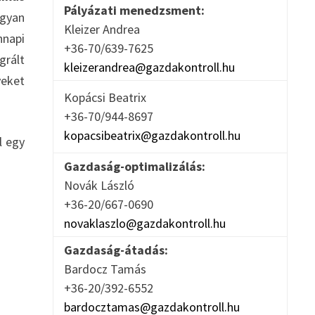
Pályázati menedzsment:
ogyan
Kleizer Andrea
nnapi
+36-70/639-7625
grált
kleizerandrea@gazdakontroll.hu
yeket
Kopácsi Beatrix
+36-70/944-8697
kopacsibeatrix@gazdakontroll.hu
l egy
Gazdaság-optimalizálás:
Novák László
+36-20/667-0690
novaklaszlo@gazdakontroll.hu
Gazdaság-átadás:
Bardocz Tamás
+36-20/392-6552
bardocztamas@gazdakontroll.hu