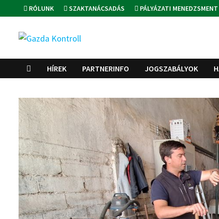
Skip
RÓLUNK
SZAKTANÁCSADÁS
PÁLYÁZATI MENEDZSMENT
to
content
HÍREK
PARTNERINFO
JOGSZABÁLYOK
H