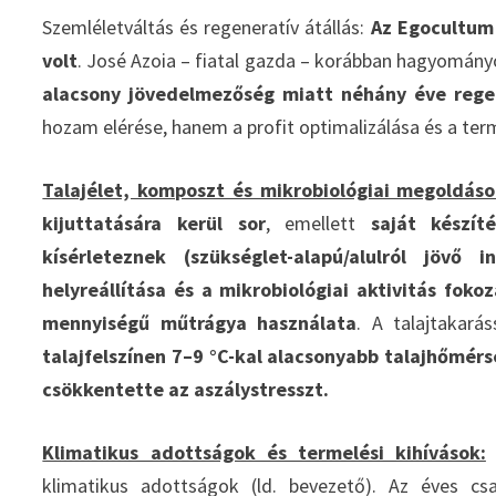
Szemléletváltás és regeneratív átállás:
Az Egocultum
volt
. José Azoia – fiatal gazda – korábban hagyomány
alacsony jövedelmezőség miatt néhány éve rege
hozam elérése, hanem a profit optimalizálása és a ter
Talajélet, komposzt és mikrobiológiai megoldáso
kijuttatására kerül sor
, emellett
saját készít
kísérleteznek (szükséglet-alapú/alulról jövő i
helyreállítása és a mikrobiológiai aktivitás fok
mennyiségű műtrágya használata
. A talajtakar
talajfelszínen 7–9 °C-kal alacsonyabb talajhőmérs
csökkentette az aszálystresszt.
Klimatikus adottságok és termelési kihívások:
A
klimatikus adottságok (ld. bevezető). Az éves 