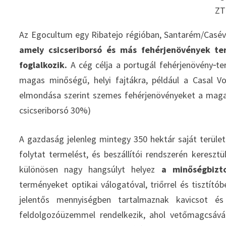
ZT
Az Egocultum egy Ribatejo régióban, Santarém/Casé
amely csicseriborsó és más fehérjenövények ter
foglalkozik.
A cég célja a portugál fehérjenövény‑te
magas minőségű, helyi fajtákra, például a Casal Vo
elmondása szerint szemes fehérjenövényeket a magas
csicseriborsó 30%)
A gazdaság jelenleg mintegy 350 hektár saját terület
folytat termelést, és beszállítói rendszerén kereszt
különösen nagy hangsúlyt helyez
a minőségbizt
terményeket optikai válogatóval, triőrrel és tisztító
jelentős mennyiségben tartalmaznak kavicsot és
feldolgozóüzemmel rendelkezik, ahol vetőmagcsávázá