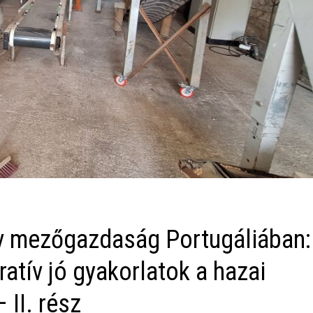
ív mezőgazdaság Portugáliában:
atív jó gyakorlatok a hazai
II. rész