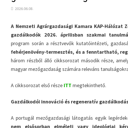
2026.06.08.
A Nemzeti Agrárgazdasági Kamara KAP-Hálózat Z
gazdálkodók 2026. áprilisban szakmai tanulmá
program során a résztvevők kutatóintézeti, gazdas
fehérjenövény-termesztés, és a fenntartható, re
három részből álló cikksorozat második része, amely
magyar mezőgazdaság számára releváns tanulságokra
A cikksorozat első része
ITT
megtekinthető.
Gazdálkodói innováció és regeneratív gazdálkodá
A portugál mezőgazdasági látogatás egyik legérdek
nem elsősorban elméleti vagy ideológiai ké