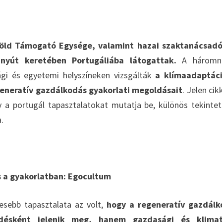
öld Támogató Egysége, valamint hazai szaktanácsadó
nyút keretében Portugáliába látogattak.
A háromn
ági és egyetemi helyszíneken vizsgálták
a klímaadaptáci
generatív gazdálkodás gyakorlati megoldásait
. Jelen cik
 a portugál tapasztalatokat mutatja be, különös tekintet
.
s a gyakorlatban: Egocultum
esebb tapasztalata az volt,
hogy a regeneratív gazdálk
rdésként jelenik meg, hanem gazdasági és klimat