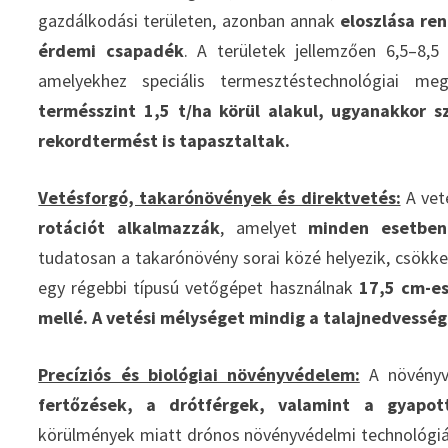
gazdálkodási területen, azonban annak
eloszlása ren
érdemi csapadék
. A területek jellemzően 6,5–8,5
amelyekhez speciális termesztéstechnológiai m
termésszint 1,5 t/ha körül alakul, ugyanakkor 
rekordtermést is tapasztaltak.
Vetésforgó, takarónövények és direktvetés:
A vet
rotációt alkalmazzák
, amelyet
minden esetben
tudatosan a takarónövény sorai közé helyezik, csökke
egy régebbi típusú vetőgépet használnak
17,5 cm-es
mellé. A vetési mélységet mindig a talajnedvesség
Precíziós és biológiai növényvédelem:
A növényvé
fertőzések, a drótférgek, valamint a gyapott
körülmények miatt drónos növényvédelmi technológiá