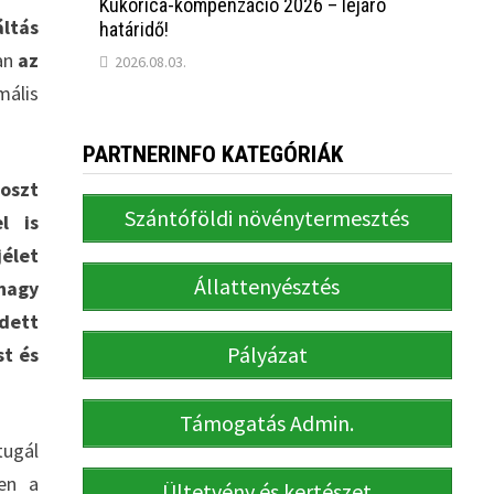
Kukorica-kompenzáció 2026 – lejáró
ltás
határidő!
ban
az
2026.08.03.
ális
PARTNERINFO KATEGÓRIÁK
oszt
Szántóföldi növénytermesztés
l is
élet
Állattenyésztés
 nagy
dett
Pályázat
st és
Támogatás Admin.
ugál
en a
Ültetvény és kertészet