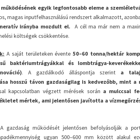
 működésének egyik legfontosabb eleme a szemléletvá
os, magas inputfelhasználású rendszert alkalmazott, azon
neratív irányba mozdult el.
A cél ma már nem a maxim
melési költségek csökkentése.
k:
A saját területeken évente
50–60 tonna/hektár komp
ésű baktériumtrágyákkal és lombtrágya-keverékekke
nnováció)
. A gazdálkodó álláspontja szerint
a talaj
ozása hosszú távon gazdaságilag is kedvezőbb, mint a
ással kapcsolatban végzett mérések során
a mulccsal fe
ékletet mértek, ami jelentősen javította a vízmegőrzé
 gazdaság működését jelentősen befolyásolják a port
csapadékmennyiség ugyan 500–600 mm között alakul ez