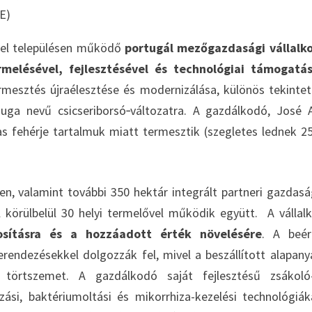
E)
vel településen működő
portugál mezőgazdasági vállalk
melésével, fejlesztésével és technológiai támogatás
rmesztés újraélesztése és modernizálása, különös tekintet
uga nevű csicseriborsó‑változatra. A gazdálkodó, José 
 fehérje tartalmuk miatt termesztik (szegletes lednek 2
en, valamint további 350 hektár integrált partneri gazdas
ül körülbelül 30 helyi termelővel működik együtt. A vállal
osításra és a hozzáadott érték növelésére
. A beér
berendezésekkel dolgozzák fel, mivel a beszállított alapan
 törtszemet. A gazdálkodó saját fejlesztésű zsákoló
si, baktériumoltási és mikorrhiza-kezelési technológiák