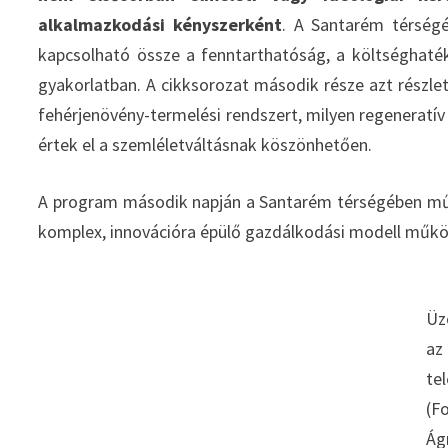
alkalmazkodási kényszerként
. A Santarém térség
kapcsolható össze a fenntarthatóság, a költséghatéko
gyakorlatban. A cikksorozat második része azt részlet
fehérjenövény-termelési rendszert, milyen regenerat
értek el a szemléletváltásnak köszönhetően.
A program második napján a Santarém térségében mű
komplex, innovációra épülő gazdálkodási modell műk
Üz
az
te
(F
Ág