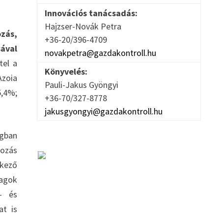
Innovációs tanácsadás:
Hajzser-Novák Petra
ozás,
+36-20/396-4709
ával
novakpetra@gazdakontroll.hu
tel a
Könyvelés:
Azoia
Pauli-Jakus Gyöngyi
5,4%;
+36-70/327-8778
jakusgyongyi@gazdakontroll.hu
ágban
kozás
kező
yagok
- és
at is