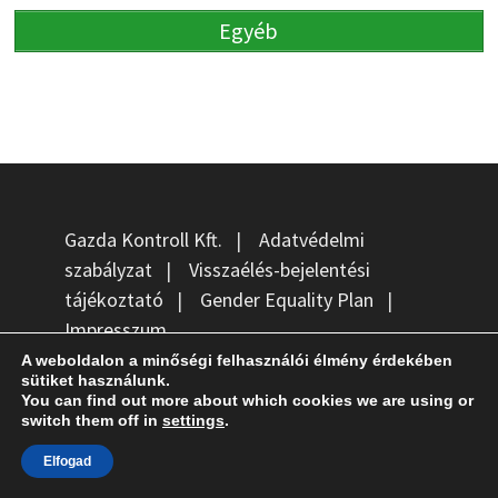
Egyéb
Gazda Kontroll Kft.
|
Adatvédelmi
szabályzat
|
Visszaélés-bejelentési
tájékoztató
|
Gender Equality Plan
|
Impresszum
A weboldalon a minőségi felhasználói élmény érdekében
Szaktanácsadás
Pályázati menedzsment
sütiket használunk.
You can find out more about which cookies we are using or
Gazdaság-optimalizálás
Gazdaság-átadás
switch them off in
settings
.
Innovációs tanácsadás
Könyvelés
Elfogad