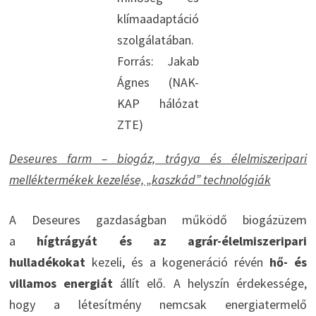
klímaadaptáció
szolgálatában.
Forrás: Jakab
Ágnes (NAK-
KAP hálózat
ZTE)
Deseures farm – biogáz, trágya és élelmiszeripari
melléktermékek kezelése, „kaszkád” technológiák
A Deseures gazdaságban működő biogázüzem
a
hígtrágyát és az agrár-élelmiszeripari
hulladékokat
kezeli, és a kogeneráció révén
hő- és
villamos energiát
állít elő. A helyszín érdekessége,
hogy a létesítmény nemcsak energiatermelő