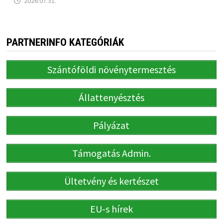
2026.07.31.
PARTNERINFO KATEGÓRIÁK
Szántóföldi növénytermesztés
Állattenyésztés
Pályázat
Támogatás Admin.
Ültetvény és kertészet
EU-s hírek