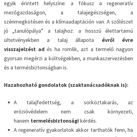
egyik érintett helyszíne: a fókusz a regeneratív
mezőgazdaságon, a talajegészségen, a
szénmegkötésen és a klímaadaptáción van. A szőlészet
jó „tanulópálya” a talajhoz: a hosszú élettartamú
ültetvényekben a talaj állapota
évről évre
visszajelzést ad
és ha romlik, azt a termelő nagyon
gyorsan megérzi a költségekben, a munkaszervezésben
és a termésbiztonságban is.
Hazahozható gondolatok (szaktanácsadóknak is):
A talajfedettség, a sorköztakarás, az
erózióvédelem nem csak környezeti,
hanem
termelésbiztonsági
kérdés.
A regeneratív gyakorlatok akkor tarthatók fenn, ha