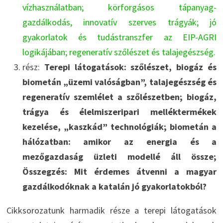
vízhasználatban; körforgásos tápanyag-
gazdálkodás, innovatív szerves trágyák; jó
gyakorlatok és tudástranszfer az EIP-AGRI
logikájában; regeneratív szőlészet és talajegészség.
rész:
Terepi látogatások: szőlészet, biogáz és
biometán „üzemi valóságban”, talajegészség és
regeneratív szemlélet a szőlészetben; biogáz,
trágya és élelmiszeripari melléktermékek
kezelése, „kaszkád” technológiák; biometán a
hálózatban: amikor az energia és a
mezőgazdaság üzleti modellé áll össze;
Összegzés: Mit érdemes átvenni a magyar
gazdálkodóknak a katalán jó gyakorlatokból?
Cikksorozatunk harmadik része a terepi látogatások