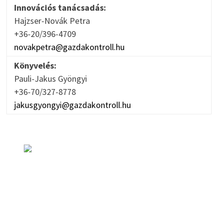
Innovációs tanácsadás:
Hajzser-Novák Petra
+36-20/396-4709
novakpetra@gazdakontroll.hu
Könyvelés:
Pauli-Jakus Gyöngyi
+36-70/327-8778
jakusgyongyi@gazdakontroll.hu