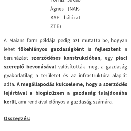
Ágnes (NAK-
KAP hálózat
ZTE)
A Maians farm példája pedig azt mutatta be, hogyan
lehet
tőkehiányos gazdaságként
is fejleszteni
: a
beruházást
szerződéses konstrukcióban
, egy
piaci
szereplő bevonásával
valósították meg, a gazdaság
gyakorlatilag a területet és az infrastruktúra alapját
adta.
A megállapodás kulcseleme, hogy a szerződés
lejártával a biogázüzem a gazdaság tulajdonába
kerül
, ami rendkívül előnyös a gazdaság számára.
Összegzés: