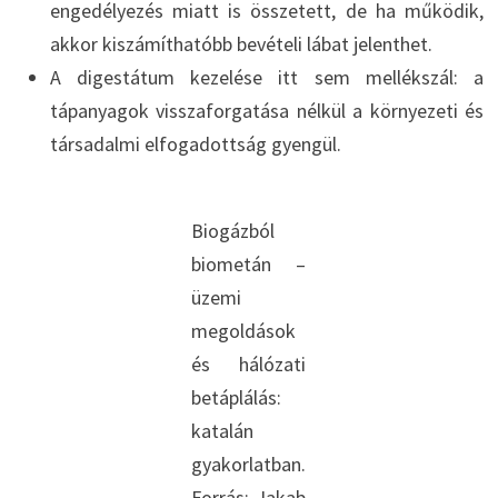
engedélyezés miatt is összetett, de ha működik,
akkor kiszámíthatóbb bevételi lábat jelenthet.
A digestátum kezelése itt sem mellékszál: a
tápanyagok visszaforgatása nélkül a környezeti és
társadalmi elfogadottság gyengül.
Biogázból
biometán –
üzemi
megoldások
és hálózati
betáplálás:
katalán
gyakorlatban.
Forrás: Jakab