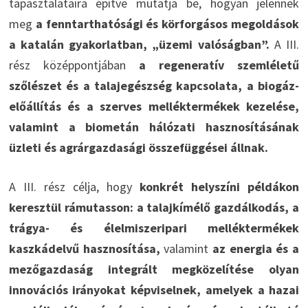
tapasztalataira építve mutatja be, hogyan jelennek
meg
a fenntarthatósági és körforgásos megoldások
a katalán gyakorlatban, „üzemi valóságban”.
A III.
rész középpontjában
a regeneratív szemléletű
szőlészet és a talajegészség kapcsolata, a biogáz-
előállítás és a szerves melléktermékek kezelése,
valamint a biometán hálózati hasznosításának
üzleti és agrárgazdasági összefüggései állnak.
A III. rész célja, hogy
konkrét helyszíni példákon
keresztül rámutasson: a talajkímélő gazdálkodás, a
trágya- és élelmiszeripari melléktermékek
kaszkádelvű hasznosítása,
valamint
az energia és a
mezőgazdaság integrált megközelítése olyan
innovációs irányokat képviselnek, amelyek a hazai