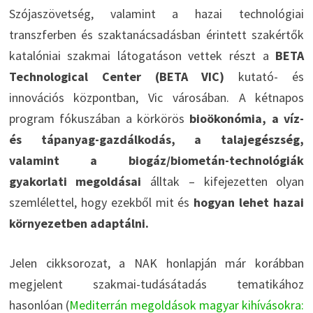
Szójaszövetség, valamint a hazai technológiai
transzferben és szaktanácsadásban érintett szakértők
katalóniai szakmai látogatáson vettek részt a
BETA
Technological Center (BETA VIC)
kutató- és
innovációs központban, Vic városában. A kétnapos
program fókuszában a körkörös
bioökonómia, a víz-
és tápanyag-gazdálkodás, a talajegészség,
valamint a biogáz/biometán-technológiák
gyakorlati megoldásai
álltak – kifejezetten olyan
szemlélettel, hogy ezekből mit és
hogyan lehet hazai
környezetben adaptálni.
Jelen cikksorozat, a NAK honlapján már korábban
megjelent szakmai-tudásátadás tematikához
hasonlóan (
Mediterrán megoldások magyar kihívásokra: