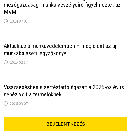
mezőgazdasági munka veszélyeire figyelmeztet az
MVM
2024.07.05.
Aktualitás a munkavédelemben – megjelent az új
munkabaleseti jegyzőkönyv
2025.02.17.
Visszaesésben a sertéstartó ágazat: a 2025-ös év is
nehéz volt a termelőknek
2026.03.07.
BEJELENTKEZÉS