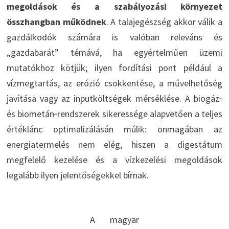
megoldások és a szabályozási környezet
összhangban működnek
. A talajegészség akkor válik a
gazdálkodók számára is valóban releváns és
„gazdabarát” témává, ha egyértelműen üzemi
mutatókhoz kötjük; ilyen fordítási pont például a
vízmegtartás, az erózió csökkentése, a művelhetőség
javítása vagy az inputköltségek mérséklése. A biogáz‑
és biometán‑rendszerek sikeressége alapvetően a teljes
értéklánc optimalizálásán múlik: önmagában az
energiatermelés nem elég, hiszen a digestátum
megfelelő kezelése és a vízkezelési megoldások
legalább ilyen jelentőségekkel bírnak.
A magyar