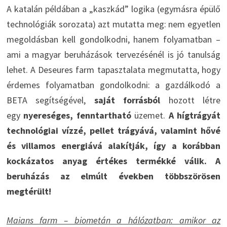
A katalán példában a „kaszkád” logika (egymásra épülő
technológiák sorozata) azt mutatta meg: nem egyetlen
megoldásban kell gondolkodni, hanem folyamatban –
ami a magyar beruházások tervezésénél is jó tanulság
lehet. A Deseures farm tapasztalata megmutatta, hogy
érdemes folyamatban gondolkodni: a gazdálkodó a
BETA segítségével,
saját forrásból
hozott létre
egy
nyereséges, fenntartható
üzemet.
A hígtrágyát
technológiai vízzé, pellet trágyává, valamint hővé
és villamos energiává alakítják, így a korábban
kockázatos anyag értékes termékké válik. A
beruházás az elmúlt években többszörösen
megtérült!
Maians farm – biometán a hálózatban: amikor az