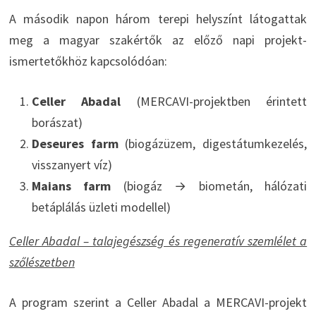
A második napon három terepi helyszínt látogattak
meg a magyar szakértők az előző napi projekt-
ismertetőkhöz kapcsolódóan:
Celler Abadal
(MERCAVI-projektben érintett
borászat)
Deseures farm
(biogázüzem, digestátumkezelés,
visszanyert víz)
Maians farm
(biogáz → biometán, hálózati
betáplálás üzleti modellel)
Celler Abadal – talajegészség és regeneratív szemlélet a
szőlészetben
A program szerint a Celler Abadal a MERCAVI-projekt