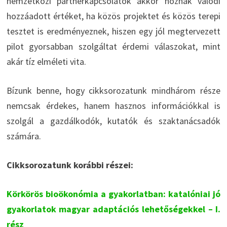
nemzetközi partnerkapcsolatok akkor hoznak valódi
hozzáadott értéket, ha közös projektet és közös terepi
tesztet is eredményeznek, hiszen egy jól megtervezett
pilot gyorsabban szolgáltat érdemi válaszokat, mint
akár tíz elméleti vita.
Bízunk benne, hogy cikksorozatunk mindhárom része
nemcsak érdekes, hanem hasznos információkkal is
szolgál a gazdálkodók, kutatók és szaktanácsadók
számára.
Cikksorozatunk korábbi részei:
Körkörös bioökonómia a gyakorlatban: katalóniai jó
gyakorlatok magyar adaptációs lehetőségekkel – I.
rész