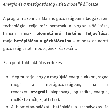
energia és a mezőgazdaság üzleti modellé áll össze
A program szerint a Maians gazdaságban a biogázüzem
technológiai célja már nemcsak a biogáz előállítása,
hanem annak
biometánná történő feljavítása
,
majd
betáplálása a gázhálózatba
– mindez az adott
gazdaság üzleti modelljének részeként.
Ez a pont több okból is érdekes:
Megmutatja, hogy a megújuló energia akkor „ragad
meg” a mezőgazdaságban, ha a
rendszer
integrált
(alapanyag, logisztika, energia,
melléktermék, kijuttatás).
A biometán-hálózati betáplálás a szabályozás és