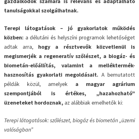
gazdálkodók számára is releváns és adaptálható
tanulságokkal szolgálhatnak.
Terepi látogatások – jó gyakorlatok működés
közben:
a délutáni és helyszíni programok lehetőséget
adtak arra,
hogy a résztvevők közvetlenül is
megismerjék a regeneratív szőlészet, a biogáz- és
biometán-előállítás, valamint a melléktermék-
hasznosítás gyakorlati megoldásait.
A bemutatott
példák közül, amelyek
a magyar agrárium
szempontjából is értékes, „hazahozható”
üzeneteket hordoznak,
az alábbiak emelhetők ki:
Terepi látogatások: szőlészet, biogáz és biometán „üzemi
valóságban”