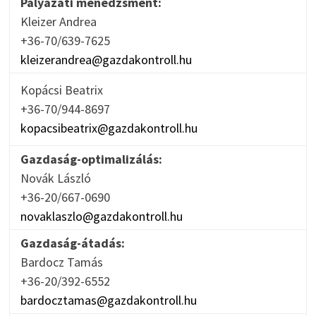
Pályázati menedzsment:
Kleizer Andrea
+36-70/639-7625
kleizerandrea@gazdakontroll.hu
Kopácsi Beatrix
+36-70/944-8697
kopacsibeatrix@gazdakontroll.hu
Gazdaság-optimalizálás:
Novák László
+36-20/667-0690
novaklaszlo@gazdakontroll.hu
Gazdaság-átadás:
Bardocz Tamás
+36-20/392-6552
bardocztamas@gazdakontroll.hu