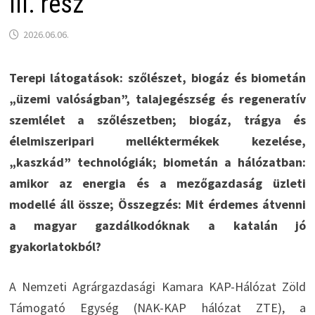
III. rész
2026.06.06.
Terepi látogatások: szőlészet, biogáz és biometán
„üzemi valóságban”, talajegészség és regeneratív
szemlélet a szőlészetben; biogáz, trágya és
élelmiszeripari melléktermékek kezelése,
„kaszkád” technológiák; biometán a hálózatban:
amikor az energia és a mezőgazdaság üzleti
modellé áll össze; Összegzés: Mit érdemes átvenni
a magyar gazdálkodóknak a katalán jó
gyakorlatokból?
A Nemzeti Agrárgazdasági Kamara KAP-Hálózat Zöld
Támogató Egység (NAK-KAP hálózat ZTE), a