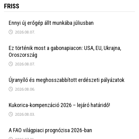
FRISS
Ennyi új erőgép állt munkába júliusban
2026.08.07.
Ez történik most a gabonapiacon: USA, EU, Ukrajna,
Oroszország
2026.08.07.
Újranyíló és meghosszabbított erdészeti pályázatok
2026.08.06.
Kukorica-kompenzáció 2026 – lejáró határidő!
2026.08.03.
A FAO világpiaci prognózisa 2026-ban