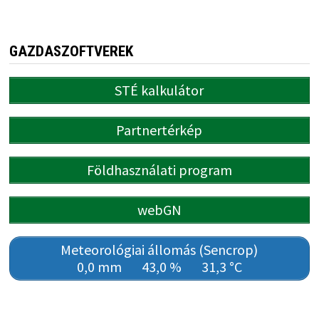
GAZDASZOFTVEREK
STÉ kalkulátor
Partnertérkép
Földhasználati program
webGN
Meteorológiai állomás (Sencrop)
0,0 mm
43,0 %
31,3 °C