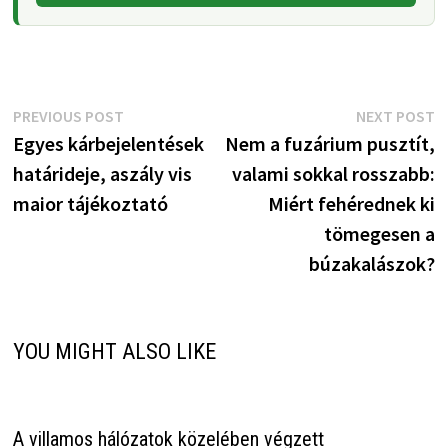
Bejegyzés
Previous
N
PREVIOUS POST
NEXT POST
post:
p
Egyes kárbejelentések
Nem a fuzárium pusztít,
navigáció
határideje, aszály vis
valami sokkal rosszabb:
maior tájékoztató
Miért fehérednek ki
tömegesen a
búzakalászok?
YOU MIGHT ALSO LIKE
A villamos hálózatok közelében végzett