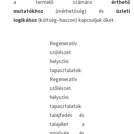
a termelő számára
érthető
mutatókhoz
(mérhetőség) és
üzleti
logikához
(költség–haszon) kapcsoljuk őket.
Regeneratív
szőlészet
helyszíni
tapasztalatok:
Regeneratív
szőlészet
helyszíni
tapasztalatok:
talajfedés és
talajélet a
minőség és