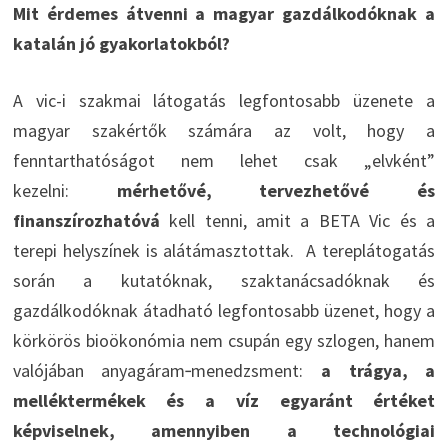
Mit érdemes átvenni a magyar gazdálkodóknak a
katalán jó gyakorlatokból?
A vic-i szakmai látogatás legfontosabb üzenete a
magyar szakértők számára az volt, hogy a
fenntarthatóságot nem lehet csak „elvként”
kezelni:
mérhetővé, tervezhetővé és
finanszírozhatóvá
kell tenni, amit a BETA Vic és a
terepi helyszínek is alátámasztottak. A tereplátogatás
során a kutatóknak, szaktanácsadóknak és
gazdálkodóknak átadható legfontosabb üzenet, hogy a
körkörös bioökonómia nem csupán egy szlogen, hanem
valójában anyagáram‑menedzsment:
a trágya, a
melléktermékek és a víz egyaránt értéket
képviselnek, amennyiben a technológiai