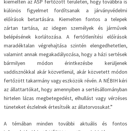
kiemelten az ASP fertőzött területen, hogy továbbra is
különös figyelmet fordítsanak a járványvédelmi
előírások betartására. Kiemelten fontos a telepek
zártan tartása, az idegen személyek és járművek
belépésének korlátozása. A fertőtlenítési előírások
maradéktalan végrehajtása szintén elengedhetetlen,
valamint annak megakadályozása, hogy a házi sertések
bármilyen módon érintkezésbe kerüljenek
vaddisznókkal akár közvetlenül, akár közvetett módon
fertőzött takarmány vagy eszközök révén. A NÉBIH kéri
az állattartókat, hogy amennyiben a sertésállományban
hirtelen lázas megbetegedést, elhullást vagy vérzéses
tüneteket észlelnek értesítsék az állatorvosukat.”
A témában minden további aktuális és fontos