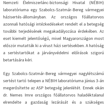
Nemzeti Élelmiszerlánc-biztonsági Hivatal (NÉBIH)
laboratóriuma egy Szabolcs-Szatmár-Bereg vármegyei
házisertés-állományban. Az országos főállatorvos
azonnali hatósági intézkedéseket rendelt el a betegség
további terjedésének megakadályozása érdekében. Az
eset kiemelt jelentőségű, mivel Magyarországon most
először mutatták ki a vírust házi sertésekben. A hatóság
a sertéstartókat a járványvédelmi előírások szigorú
betartására kéri.
Egy Szabolcs-Szatmár-Bereg vármegyei nagylétszámú
sertést tartó telepen a NÉBIH laboratóriuma június 3-án
megerősítette az ASP betegség jelenlétét. Ennek okán
dr. Nemes Imre országos főállatorvos haladéktalanul
elrendelte a gazdaság lezárását és a szükséges