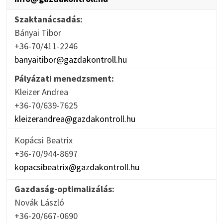
Szaktanácsadás:
Bányai Tibor
+36-70/411-2246
banyaitibor@gazdakontroll.hu
Pályázati menedzsment:
Kleizer Andrea
+36-70/639-7625
kleizerandrea@gazdakontroll.hu
Kopácsi Beatrix
+36-70/944-8697
kopacsibeatrix@gazdakontroll.hu
Gazdaság-optimalizálás:
Novák László
+36-20/667-0690