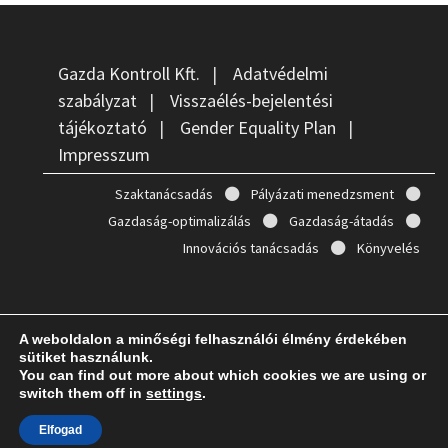
Gazda Kontroll Kft.
|
Adatvédelmi
szabályzat
|
Visszaélés-bejelentési
tájékoztató
|
Gender Equality Plan
|
Impresszum
Szaktanácsadás
Pályázati menedzsment
Gazdaság-optimalizálás
Gazdaság-átadás
Innovációs tanácsadás
Könyvelés
A weboldalon a minőségi felhasználói élmény érdekében
Copyright © 2026
Gazda Kontroll
. Powered by
WordPress
and
sütiket használunk.
Bam
.
You can find out more about which cookies we are using or
switch them off in
settings
.
Elfogad