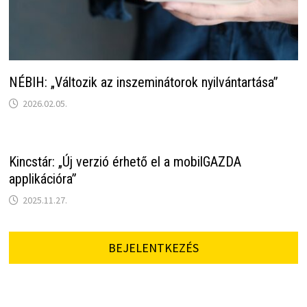
NÉBIH: „Változik az inszeminátorok nyilvántartása”
2026.02.05.
Kincstár: „Új verzió érhető el a mobilGAZDA
applikációra”
2025.11.27.
BEJELENTKEZÉS