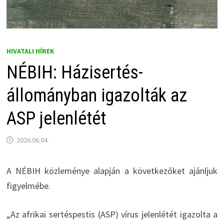
HIVATALI HÍREK
NÉBIH: Házisertés-
állományban igazolták az
ASP jelenlétét
2026.06.04.
A NÉBIH közleménye alapján a következőket ajánljuk
figyelmébe.
„Az afrikai sertéspestis (ASP) vírus jelenlétét igazolta a