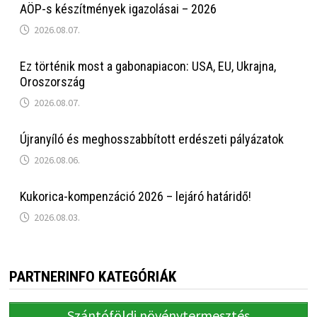
AÖP-s készítmények igazolásai – 2026
2026.08.07.
Ez történik most a gabonapiacon: USA, EU, Ukrajna,
Oroszország
2026.08.07.
Újranyíló és meghosszabbított erdészeti pályázatok
2026.08.06.
Kukorica-kompenzáció 2026 – lejáró határidő!
2026.08.03.
PARTNERINFO KATEGÓRIÁK
Szántóföldi növénytermesztés