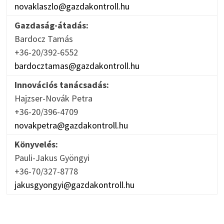
novaklaszlo@gazdakontroll.hu
Gazdaság-átadás:
Bardocz Tamás
+36-20/392-6552
bardocztamas@gazdakontroll.hu
Innovációs tanácsadás:
Hajzser-Novák Petra
+36-20/396-4709
novakpetra@gazdakontroll.hu
Könyvelés:
Pauli-Jakus Gyöngyi
+36-70/327-8778
jakusgyongyi@gazdakontroll.hu