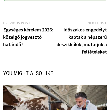
Bejegyzés
Previous
N
PREVIOUS POST
NEXT POST
post:
p
Egységes kérelem 2026:
Időszakos engedélyt
navigáció
közelgő jogvesztő
kaptak a népszerű
határidő!
deszikkálók, mutatjuk a
feltételeket
YOU MIGHT ALSO LIKE