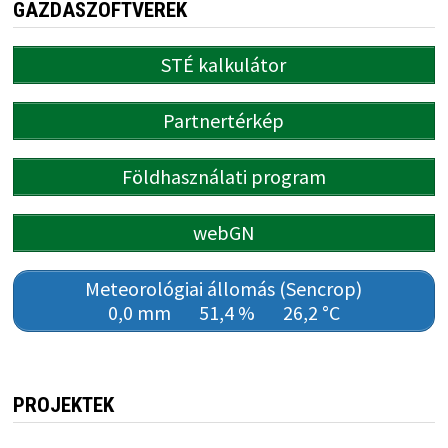
GAZDASZOFTVEREK
STÉ kalkulátor
Partnertérkép
Földhasználati program
webGN
Meteorológiai állomás (Sencrop)
0,0 mm
51,4 %
26,2 °C
PROJEKTEK