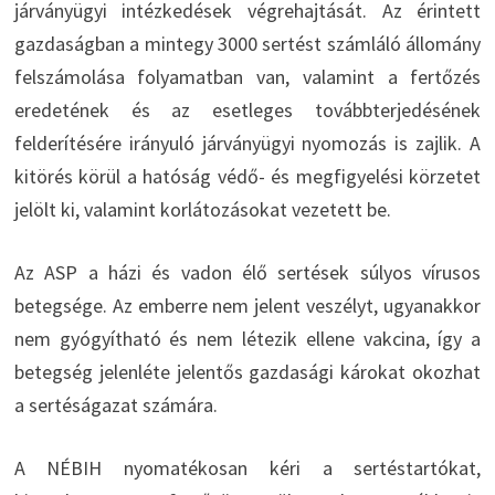
járványügyi intézkedések végrehajtását. Az érintett
gazdaságban a mintegy 3000 sertést számláló állomány
felszámolása folyamatban van, valamint a fertőzés
eredetének és az esetleges továbbterjedésének
felderítésére irányuló járványügyi nyomozás is zajlik. A
kitörés körül a hatóság védő- és megfigyelési körzetet
jelölt ki, valamint korlátozásokat vezetett be.
Az ASP a házi és vadon élő sertések súlyos vírusos
betegsége. Az emberre nem jelent veszélyt, ugyanakkor
nem gyógyítható és nem létezik ellene vakcina, így a
betegség jelenléte jelentős gazdasági károkat okozhat
a sertéságazat számára.
A NÉBIH nyomatékosan kéri a sertéstartókat,