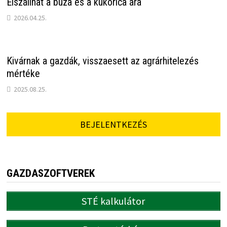
Elszállhat a búza és a kukorica ára
2026.04.25.
Kivárnak a gazdák, visszaesett az agrárhitelezés
mértéke
2025.08.25.
BEJELENTKEZÉS
GAZDASZOFTVEREK
STÉ kalkulátor