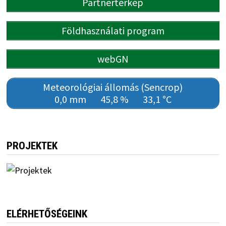
Partnertérkép
Földhasználati program
webGN
Meteorológiai állomás (Sencrop)
0,0 mm
45,8 %
33,1 °C
PROJEKTEK
ELÉRHETŐSÉGEINK