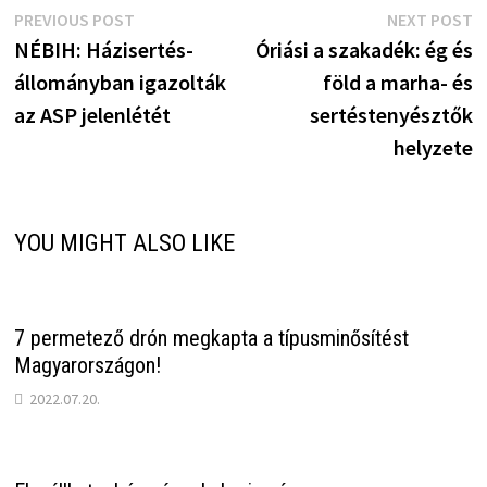
Bejegyzés
Previous
N
PREVIOUS POST
NEXT POST
post:
p
NÉBIH: Házisertés-
Óriási a szakadék: ég és
navigáció
állományban igazolták
föld a marha- és
az ASP jelenlétét
sertéstenyésztők
helyzete
YOU MIGHT ALSO LIKE
7 permetező drón megkapta a típusminősítést
Magyarországon!
2022.07.20.