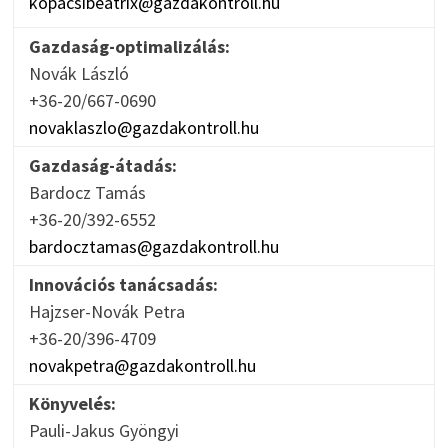
kopacsibeatrix@gazdakontroll.hu
Gazdaság-optimalizálás:
Novák László
+36-20/667-0690
novaklaszlo@gazdakontroll.hu
Gazdaság-átadás:
Bardocz Tamás
+36-20/392-6552
bardocztamas@gazdakontroll.hu
Innovációs tanácsadás:
Hajzser-Novák Petra
+36-20/396-4709
novakpetra@gazdakontroll.hu
Könyvelés:
Pauli-Jakus Gyöngyi