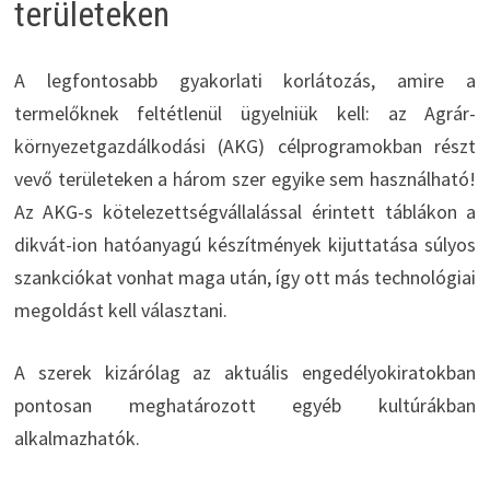
területeken
A legfontosabb gyakorlati korlátozás, amire a
termelőknek feltétlenül ügyelniük kell: az Agrár-
környezetgazdálkodási (AKG) célprogramokban részt
vevő területeken a három szer egyike sem használható!
Az AKG-s kötelezettségvállalással érintett táblákon a
dikvát-ion hatóanyagú készítmények kijuttatása súlyos
szankciókat vonhat maga után, így ott más technológiai
megoldást kell választani.
A szerek kizárólag az aktuális engedélyokiratokban
pontosan meghatározott egyéb kultúrákban
alkalmazhatók.