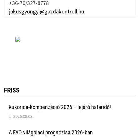
+36-70/327-8778
jakusgyongyi@gazdakontroll.hu
FRISS
Kukorica-kompenzáció 2026 – lejáró határidő!
2026.08.03.
A FAO világpiaci prognózisa 2026-ban