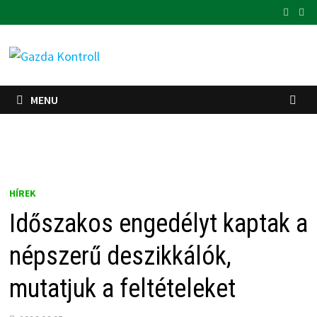
Skip
to
content
MENU
HÍREK
Időszakos engedélyt kaptak a
népszerű deszikkálók,
mutatjuk a feltételeket