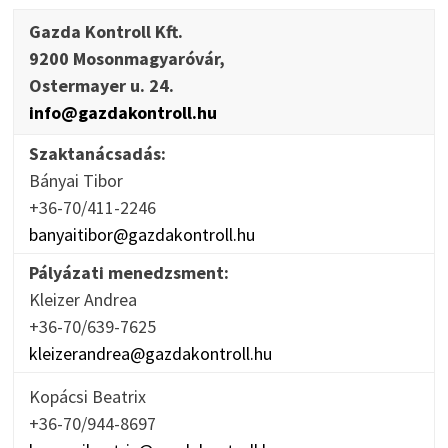
Gazda Kontroll Kft.
9200 Mosonmagyaróvár,
Ostermayer u. 24.
info@gazdakontroll.hu
Szaktanácsadás:
Bányai Tibor
+36-70/411-2246
banyaitibor@gazdakontroll.hu
Pályázati menedzsment:
Kleizer Andrea
+36-70/639-7625
kleizerandrea@gazdakontroll.hu
Kopácsi Beatrix
+36-70/944-8697