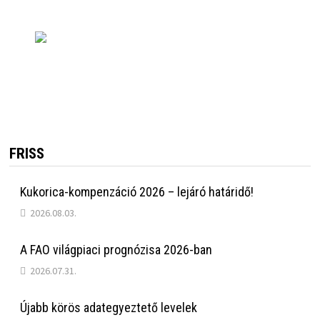
FRISS
Kukorica-kompenzáció 2026 – lejáró határidő!
2026.08.03.
A FAO világpiaci prognózisa 2026-ban
2026.07.31.
Újabb körös adategyeztető levelek