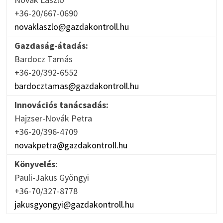
+36-20/667-0690
novaklaszlo@gazdakontroll.hu
Gazdaság-átadás:
Bardocz Tamás
+36-20/392-6552
bardocztamas@gazdakontroll.hu
Innovációs tanácsadás:
Hajzser-Novák Petra
+36-20/396-4709
novakpetra@gazdakontroll.hu
Könyvelés:
Pauli-Jakus Gyöngyi
+36-70/327-8778
jakusgyongyi@gazdakontroll.hu