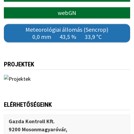
webGN
Meteorológiai állomás (Sencrop)
0,0 mm
43,5 %
33,9 °C
PROJEKTEK
ELÉRHETŐSÉGEINK
Gazda Kontroll Kft.
9200 Mosonmagyaróvár,