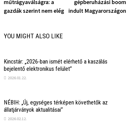
műtrágyaválságra: a
gépberuházási boom
gazdák szerint nem elég
indult Magyarországon
YOU MIGHT ALSO LIKE
Kincstár: „2026-ban ismét elérhető a kaszálás
bejelentő elektronikus felület”
2026.01.22.
NÉBIH: „Új, egységes térképen követhetők az
állatjárványok aktualitásai”
2026.02.12.