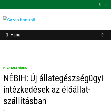
Skip
to
content
MENU
HIVATALI HÍREK
NÉBIH: Új állategészségügyi
intézkedések az élőállat-
szállításban