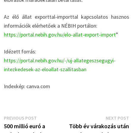
Az élő állat exporttal-importtal kapcsolatos hasznos
információk elérhetőek a NÉBIH portálon:
https://portal.nebih.gov.hu/elo-allat-export-import
”
Idézett forrás:
https://portal.nebih.gov.hu/-/uj-allategeszsegugyi-
intezkedesek-az-eloallat-szallitasban
Indexkép: canva.com
Bejegyzés
Previous
N
PREVIOUS POST
NEXT POST
post:
p
500 millió euró a
Több év várakozás után
navigáció