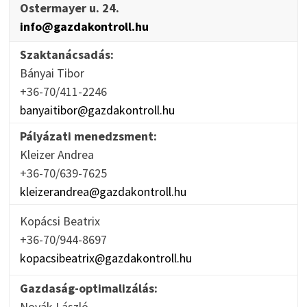
Ostermayer u. 24.
info@gazdakontroll.hu
Szaktanácsadás:
Bányai Tibor
+36-70/411-2246
banyaitibor@gazdakontroll.hu
Pályázati menedzsment:
Kleizer Andrea
+36-70/639-7625
kleizerandrea@gazdakontroll.hu
Kopácsi Beatrix
+36-70/944-8697
kopacsibeatrix@gazdakontroll.hu
Gazdaság-optimalizálás:
Novák László