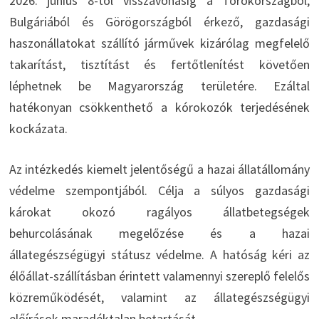
2026. június 8-tól visszavonásig a Törökországból,
Bulgáriából és Görögországból érkező, gazdasági
haszonállatokat szállító járművek kizárólag megfelelő
takarítást, tisztítást és fertőtlenítést követően
léphetnek be Magyarország területére. Ezáltal
hatékonyan csökkenthető a kórokozók terjedésének
kockázata.
Az intézkedés kiemelt jelentőségű a hazai állatállomány
védelme szempontjából. Célja a súlyos gazdasági
károkat okozó ragályos állatbetegségek
behurcolásának megelőzése és a hazai
állategészségügyi státusz védelme. A hatóság kéri az
élőállat-szállításban érintett valamennyi szereplő felelős
közreműködését, valamint az állategészségügyi
előírások maradéktalan betartását.