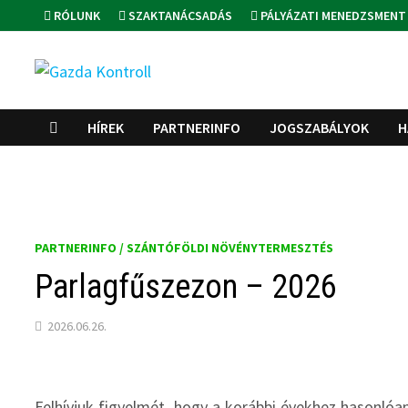
Skip
RÓLUNK
SZAKTANÁCSADÁS
PÁLYÁZATI MENEDZSMENT
to
content
HÍREK
PARTNERINFO
JOGSZABÁLYOK
H
PARTNERINFO / SZÁNTÓFÖLDI NÖVÉNYTERMESZTÉS
Parlagfűszezon – 2026
2026.06.26.
Felhívjuk figyelmét, hogy a korábbi évekhez hasonlóa