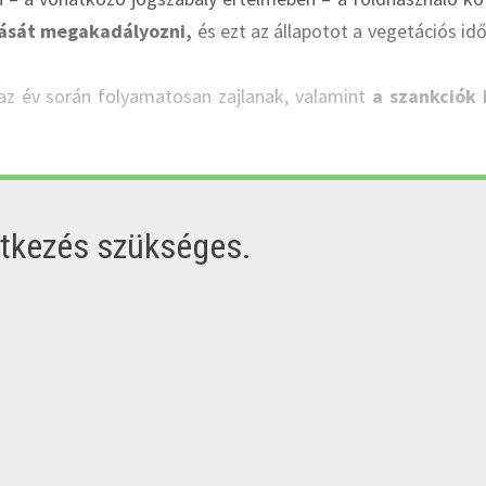
lását megakadályozni,
és ezt az állapotot a vegetációs id
 az év során folyamatosan zajlanak, valamint
a szankciók 
ntkezés szükséges.