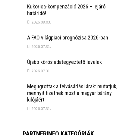
Kukorica-kompenzáció 2026 – lejáró
határidő!
2026.08.03.
A FAO világpiaci prognózisa 2026-ban
2026.07.31.
Újabb körös adategyeztető levelek
2026.07.31.
Megugrottak a felvásárlási árak: mutatjuk,
mennyit fizetnek most a magyar bárány
kilójáért
2026.07.31.
PARTNERINFO KATEGÓRIÁK