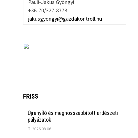
Pauli-Jakus Gyöngyi
+36-70/327-8778
jakusgyongyi@gazdakontroll.hu
FRISS
Újranyíló és meghosszabbított erdészeti
pályázatok
2026.08.06.