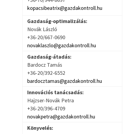
kopacsibeatrix@gazdakontroll.hu
Gazdaság-optimalizálás:
Novák László
+36-20/667-0690
novaklaszlo@gazdakontroll.hu
Gazdaság-átadás:
Bardocz Tamás
+36-20/392-6552
bardocztamas@gazdakontroll.hu
Innovációs tanácsadás:
Hajzser-Novák Petra
+36-20/396-4709
novakpetra@gazdakontroll.hu
Könyvelés: