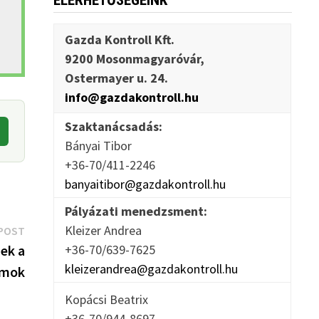
ELÉRHETŐSÉGEINK
Gazda Kontroll Kft.
9200 Mosonmagyaróvár,
Ostermayer u. 24.
info@gazdakontroll.hu
Szaktanácsadás:
Bányai Tibor
+36-70/411-2246
banyaitibor@gazdakontroll.hu
Pályázati menedzsment:
Next
Kleizer Andrea
POST
post:
nek a
+36-70/639-7625
kleizerandrea@gazdakontroll.hu
amok
Kopácsi Beatrix
+36-70/944-8697