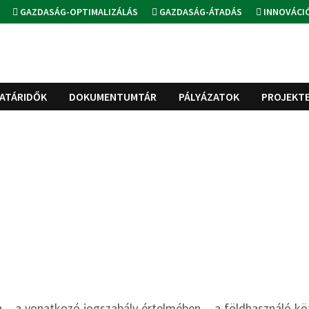
GAZDASÁG-OPTIMALIZÁLÁS
GAZDASÁG-ÁTADÁS
INNOVÁCI
ATÁRIDŐK
DOKUMENTUMTÁR
PÁLYÁZATOK
PROJEKT
n – a vonatkozó jogszabály értelmében – a földhasználó kö