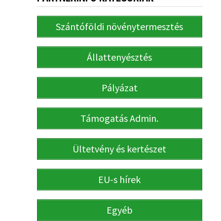
Szántóföldi növénytermesztés
Állattenyésztés
Pályázat
Támogatás Admin.
Ültetvény és kertészet
EU-s hírek
Egyéb