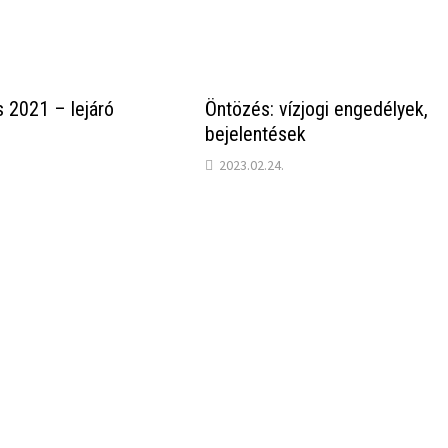
s 2021 – lejáró
Öntözés: vízjogi engedélyek,
bejelentések
2023.02.24.