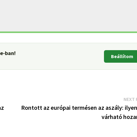
le-ban!
Beállítom
NEXT 
az
Rontott az európai termésen az aszály: ilye
várható hoz