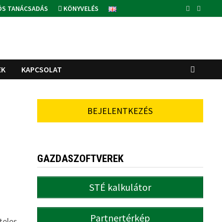
ÓS TANÁCSADÁS
KÖNYVELÉS
EK
KAPCSOLAT
BEJELENTKEZÉS
GAZDASZOFTVEREK
STÉ kalkulátor
Partnertérkép
teles