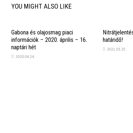
YOU MIGHT ALSO LIKE
Gabona és olajosmag piaci
Nitrátjelenté
információk – 2020. április – 16.
határidő!
naptári hét
2021.03.25.
2020.04.24.