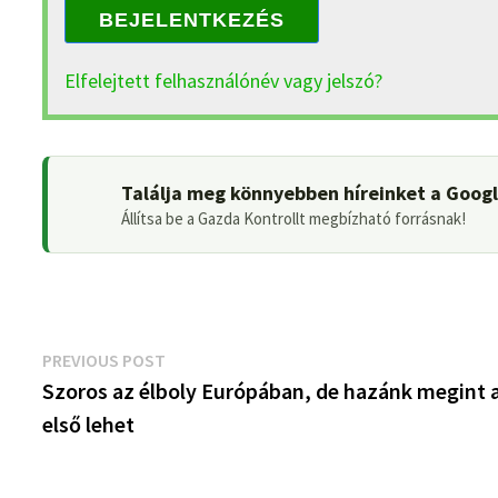
BEJELENTKEZÉS
Elfelejtett felhasználónév vagy jelszó?
Találja meg könnyebben híreinket a Goog
Állítsa be a Gazda Kontrollt megbízható forrásnak!
Bejegyzés
Previous
PREVIOUS POST
post:
Szoros az élboly Európában, de hazánk megint 
navigáció
első lehet