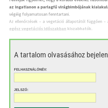
az ingatlanon a parlagfű virágbimbójának kialaku
végéig folyamatosan fenntartani.
Az ellenőrzések – a vegetáció állapotától függően –
egész vegetációs időszakban
kiszabhatók.
A tartalom olvasásához bejele
FELHASZNÁLÓNÉV:
JELSZÓ: