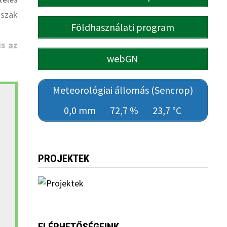
őszak
Földhasználati program
is
az
webGN
Meteorológiai állomás (Sencrop)
0,0 mm
72,7 %
23,7 °C
PROJEKTEK