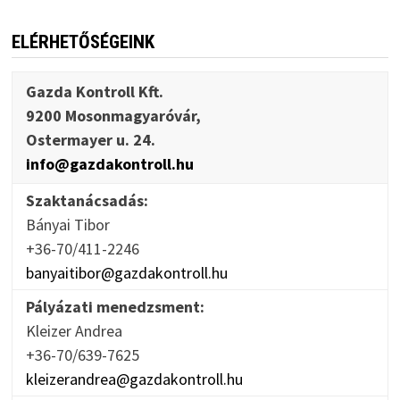
ELÉRHETŐSÉGEINK
Gazda Kontroll Kft.
9200 Mosonmagyaróvár,
Ostermayer u. 24.
info@gazdakontroll.hu
Szaktanácsadás:
Bányai Tibor
+36-70/411-2246
banyaitibor@gazdakontroll.hu
Pályázati menedzsment:
Kleizer Andrea
+36-70/639-7625
kleizerandrea@gazdakontroll.hu