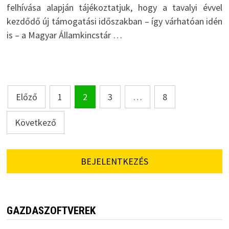
felhívása alapján tájékoztatjuk, hogy a tavalyi évvel
kezdődő új támogatási időszakban – így várhatóan idén
is – a Magyar Államkincstár …
Bejegyzések
Előző
1
2
3
…
8
lapozása
Következő
BEJELENTKEZÉS
GAZDASZOFTVEREK