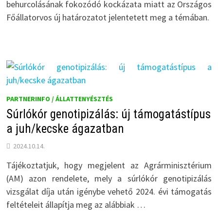
behurcolásának fokozódó kockázata miatt az Országos
Főállatorvos új határozatot jelentetett meg a témában.
PARTNERINFO / ÁLLATTENYÉSZTÉS
Súrlókór genotipizálás: új támogatástípus
a juh/kecske ágazatban
2024.10.14.
Tájékoztatjuk, hogy megjelent az Agrárminisztérium
(AM) azon rendelete, mely a súrlókór genotipizálás
vizsgálat díja után igénybe vehető 2024. évi támogatás
feltételeit állapítja meg az alábbiak …