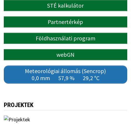
STÉ kalkulátor
Partnertérkép
Földhasználati program
webGN
Meteorológiai állomás (Sencrop)
0,0 mm
57,9 %
29,2 °C
PROJEKTEK