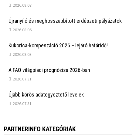
2026.08.07.
Újranyíló és meghosszabbított erdészeti pályázatok
2026.08.06.
Kukorica-kompenzáció 2026 – lejáró határidő!
2026.08.03.
A FAO világpiaci prognózisa 2026-ban
2026.07.31.
Újabb körös adategyeztető levelek
2026.07.31.
PARTNERINFO KATEGÓRIÁK