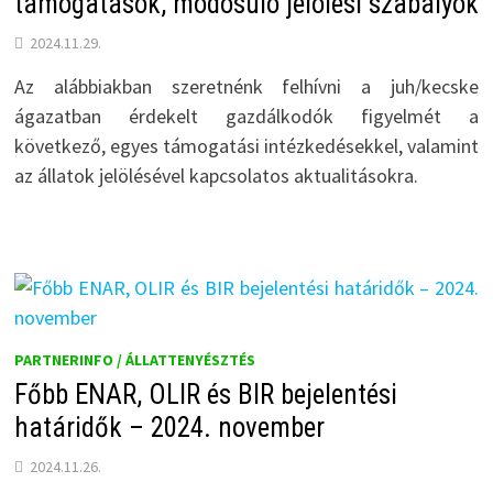
támogatások, módosuló jelölési szabályok
2024.11.29.
Az alábbiakban szeretnénk felhívni a juh/kecske
ágazatban érdekelt gazdálkodók figyelmét a
következő, egyes támogatási intézkedésekkel, valamint
az állatok jelölésével kapcsolatos aktualitásokra.
PARTNERINFO / ÁLLATTENYÉSZTÉS
Főbb ENAR, OLIR és BIR bejelentési
határidők – 2024. november
2024.11.26.