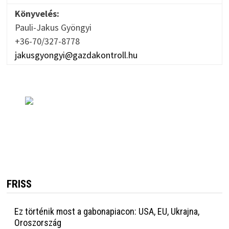
Könyvelés:
Pauli-Jakus Gyöngyi
+36-70/327-8778
jakusgyongyi@gazdakontroll.hu
FRISS
Ez történik most a gabonapiacon: USA, EU, Ukrajna,
Oroszország