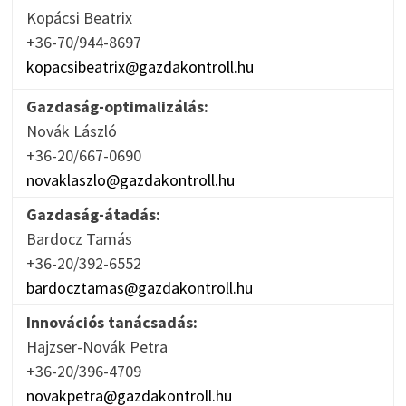
Kopácsi Beatrix
+36-70/944-8697
kopacsibeatrix@gazdakontroll.hu
Gazdaság-optimalizálás:
Novák László
+36-20/667-0690
novaklaszlo@gazdakontroll.hu
Gazdaság-átadás:
Bardocz Tamás
+36-20/392-6552
bardocztamas@gazdakontroll.hu
Innovációs tanácsadás:
Hajzser-Novák Petra
+36-20/396-4709
novakpetra@gazdakontroll.hu