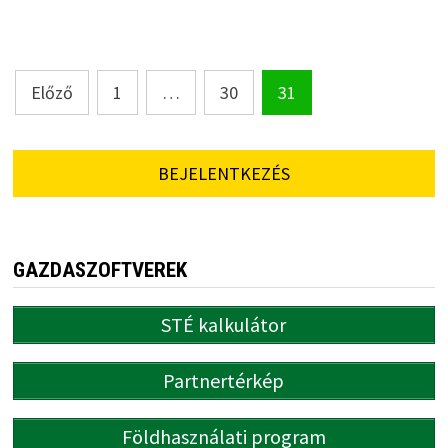
Bejegyzések
Előző
1
…
30
31
lapozása
BEJELENTKEZÉS
GAZDASZOFTVEREK
STÉ kalkulátor
Partnertérkép
Földhasználati program