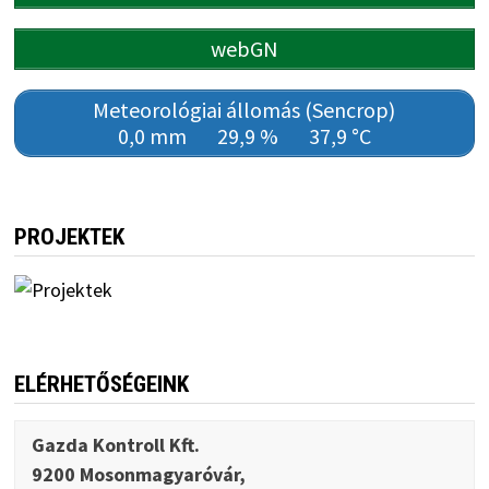
webGN
Meteorológiai állomás (Sencrop)
0,0 mm
29,9 %
37,9 °C
PROJEKTEK
ELÉRHETŐSÉGEINK
Gazda Kontroll Kft.
9200 Mosonmagyaróvár,