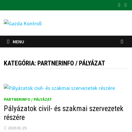
Skip
to
content
MENU
KATEGÓRIA:
PARTNERINFO / PÁLYÁZAT
PARTNERINFO / PÁLYÁZAT
Pályázatok civil- és szakmai szervezetek
részére
2020.01.29.