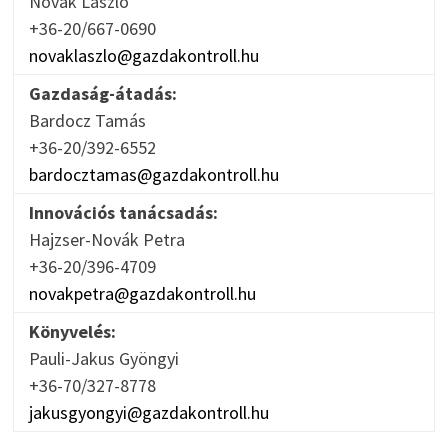
Novák László
+36-20/667-0690
novaklaszlo@gazdakontroll.hu
Gazdaság-átadás:
Bardocz Tamás
+36-20/392-6552
bardocztamas@gazdakontroll.hu
Innovációs tanácsadás:
Hajzser-Novák Petra
+36-20/396-4709
novakpetra@gazdakontroll.hu
Könyvelés:
Pauli-Jakus Gyöngyi
+36-70/327-8778
jakusgyongyi@gazdakontroll.hu