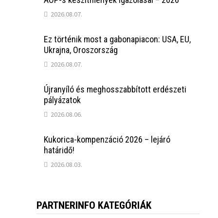
2026.08.07.
Ez történik most a gabonapiacon: USA, EU,
Ukrajna, Oroszország
2026.08.07.
Újranyíló és meghosszabbított erdészeti
pályázatok
2026.08.06.
Kukorica-kompenzáció 2026 – lejáró
határidő!
2026.08.03.
PARTNERINFO KATEGÓRIÁK