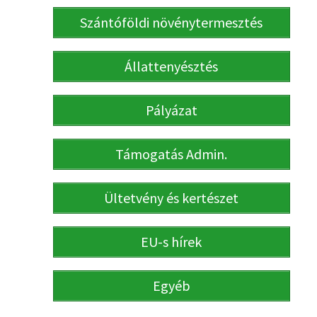
Szántóföldi növénytermesztés
Állattenyésztés
Pályázat
Támogatás Admin.
Ültetvény és kertészet
EU-s hírek
Egyéb