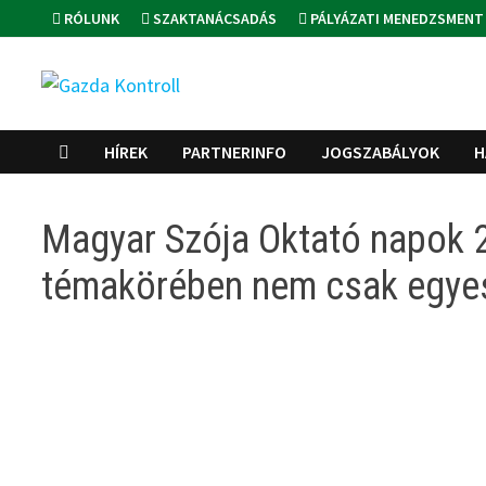
Skip
RÓLUNK
SZAKTANÁCSADÁS
PÁLYÁZATI MENEDZSMENT
to
content
HÍREK
PARTNERINFO
JOGSZABÁLYOK
H
Magyar Szója Oktató napok 
témakörében nem csak egyes