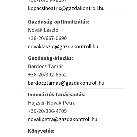
kopacsibeatrix@gazdakontroll.hu
Gazdaság-optimalizálás:
Novák László
+36-20/667-0690
novaklaszlo@gazdakontroll.hu
Gazdaság-átadás:
Bardocz Tamás
+36-20/392-6552
bardocztamas@gazdakontroll.hu
Innovációs tanácsadás:
Hajzser-Novák Petra
+36-20/396-4709
novakpetra@gazdakontroll.hu
Könyvelés: