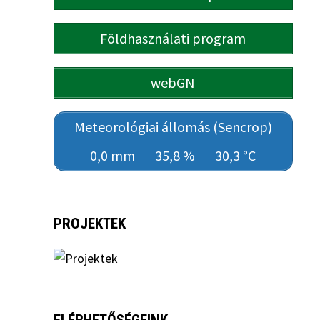
Földhasználati program
webGN
Meteorológiai állomás (Sencrop)
0,0 mm
35,8 %
30,3 °C
PROJEKTEK