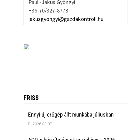
Pauli-Jakus Gyöngyi
+36-70/327-8778
jakusgyongyi@gazdakontroll.hu
FRISS
Ennyi új erőgép állt munkába júliusban
2026.08.07.
AÖP-s készítmények igazolásai – 2026