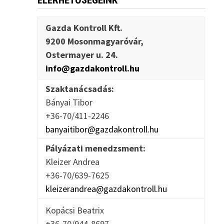
ELÉRHETŐSÉGEINK
Gazda Kontroll Kft.
9200 Mosonmagyaróvár,
Ostermayer u. 24.
info@gazdakontroll.hu
Szaktanácsadás:
Bányai Tibor
+36-70/411-2246
banyaitibor@gazdakontroll.hu
Pályázati menedzsment:
Kleizer Andrea
+36-70/639-7625
kleizerandrea@gazdakontroll.hu
Kopácsi Beatrix
+36-70/944-8697