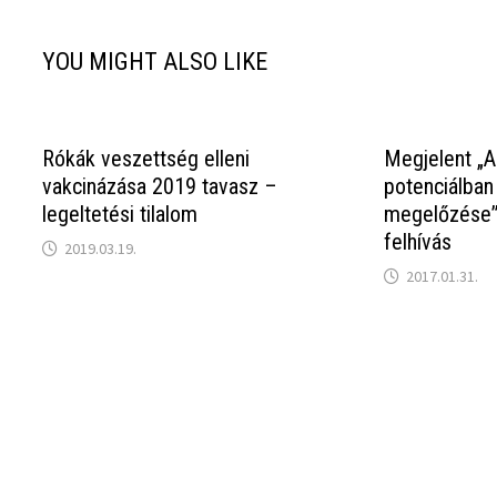
YOU MIGHT ALSO LIKE
Rókák veszettség elleni
Megjelent „A
vakcinázása 2019 tavasz –
potenciálban
legeltetési tilalom
megelőzése” 
felhívás
2019.03.19.
2017.01.31.