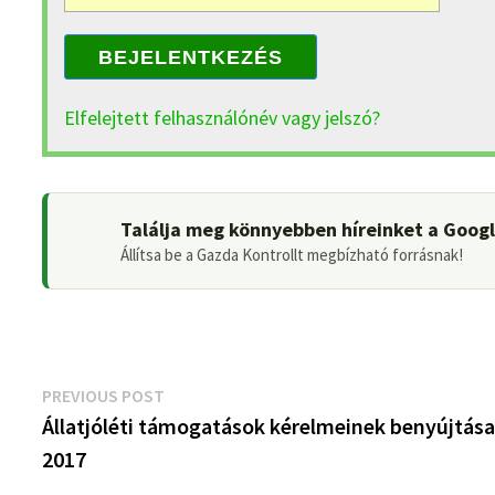
BEJELENTKEZÉS
Elfelejtett felhasználónév vagy jelszó?
Találja meg könnyebben híreinket a Goog
Állítsa be a Gazda Kontrollt megbízható forrásnak!
Bejegyzés
Previous
PREVIOUS POST
post:
Állatjóléti támogatások kérelmeinek benyújtása
navigáció
2017