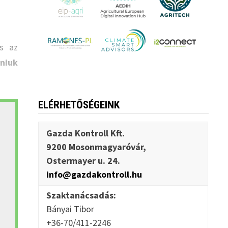
s az
zniuk
ELÉRHETŐSÉGEINK
Gazda Kontroll Kft.
9200 Mosonmagyaróvár,
Ostermayer u. 24.
info@gazdakontroll.hu
Szaktanácsadás:
Bányai Tibor
+36-70/411-2246