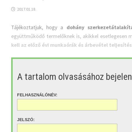
2017.01.18.
Tájékoztatjuk, hogy a
dohány szerkezetátalakít
együttműködő termelőknek is, akikkel esetlegesen m
kell az előző évi munkaórák és árbevétel teljesítés
A tartalom olvasásához bejele
FELHASZNÁLÓNÉV:
JELSZÓ: