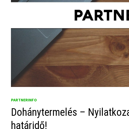
PARTNERINFO
Dohánytermelés – Nyilatkoza
határidő!