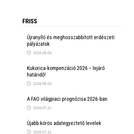
FRISS
Újranyíló és meghosszabbított erdészeti
pályázatok
2026.08.06.
Kukorica-kompenzáció 2026 – lejáró
határidő!
2026.08.03.
A FAO világpiaci prognózisa 2026-ban
2026.07.31.
Újabb körös adategyeztető levelek
2026.07.31.