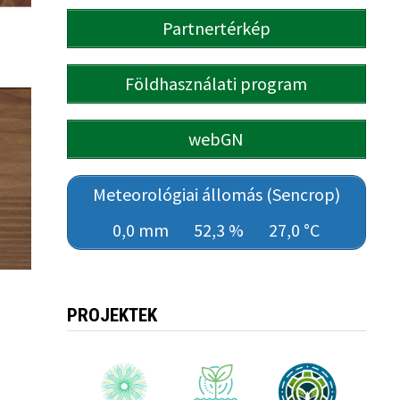
Partnertérkép
Földhasználati program
webGN
Meteorológiai állomás (Sencrop)
0,0 mm
52,3 %
27,0 °C
PROJEKTEK