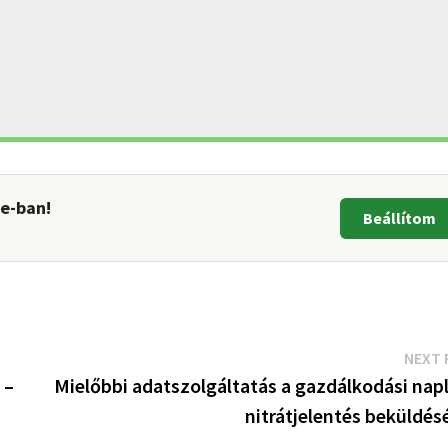
le-ban!
Beállítom
NEXT 
 –
Mielőbbi adatszolgáltatás a gazdálkodási napl
nitrátjelentés beküldés