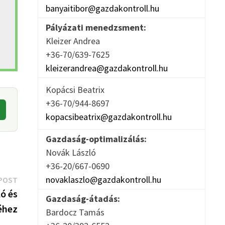
banyaitibor@gazdakontroll.hu
Pályázati menedzsment:
Kleizer Andrea
+36-70/639-7625
kleizerandrea@gazdakontroll.hu
Kopácsi Beatrix
+36-70/944-8697
kopacsibeatrix@gazdakontroll.hu
Gazdaság-optimalizálás:
Novák László
+36-20/667-0690
Next
novaklaszlo@gazdakontroll.hu
POST
post:
ó és
Gazdaság-átadás:
éhez
Bardocz Tamás