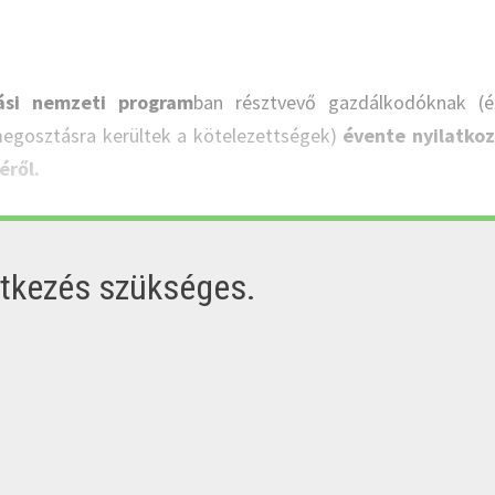
ási nemzeti program
ban résztvevő gazdálkodóknak (é
egosztásra kerültek a kötelezettségek)
évente nyilatko
éről.
ntkezés szükséges.