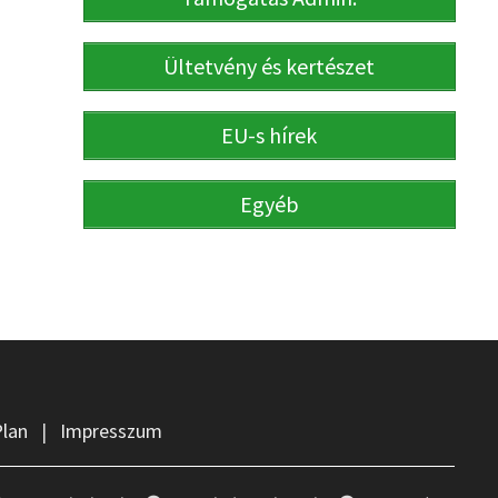
Ültetvény és kertészet
EU-s hírek
Egyéb
Plan
|
Impresszum