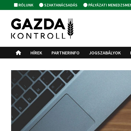
Skip
RÓLUNK
SZAKTANÁCSADÁS
PÁLYÁZATI MENEDZSME
to
content
HÍREK
PARTNERINFO
JOGSZABÁLYOK