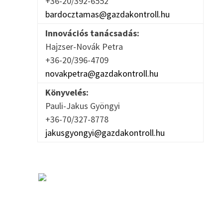
+36-20/392-6552
bardocztamas@gazdakontroll.hu
Innovációs tanácsadás:
Hajzser-Novák Petra
+36-20/396-4709
novakpetra@gazdakontroll.hu
Könyvelés:
Pauli-Jakus Gyöngyi
+36-70/327-8778
jakusgyongyi@gazdakontroll.hu