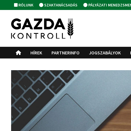
Skip
RÓLUNK
SZAKTANÁCSADÁS
PÁLYÁZATI MENEDZSME
to
content
HÍREK
PARTNERINFO
JOGSZABÁLYOK