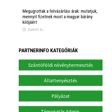
Megugrottak a felvásárlási árak: mutatjuk,
mennyit fizetnek most a magyar bárány
kilójáért
2026.07.31.
PARTNERINFO KATEGÓRIÁK
Szántóföldi növénytermesztés
Állattenyésztés
Pályázat
Támogatás Admin.