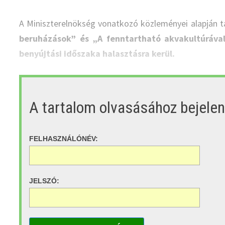
A Miniszterelnökség vonatkozó közleményei alapján t
beruházások” és „A fenntartható akvakultúráva
benyújtási időszaka halasztásra kerül.
A tartalom olvasásához bejele
FELHASZNÁLÓNÉV:
JELSZÓ: