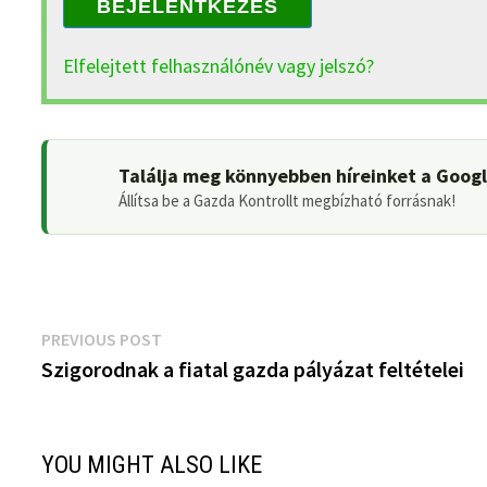
BEJELENTKEZÉS
Elfelejtett felhasználónév vagy jelszó?
Találja meg könnyebben híreinket a Goog
Állítsa be a Gazda Kontrollt megbízható forrásnak!
Bejegyzés
Previous
PREVIOUS POST
post:
Szigorodnak a fiatal gazda pályázat feltételei
navigáció
YOU MIGHT ALSO LIKE