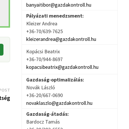
banyaitibor@gazdakontroll.hu
Pályázati menedzsment:
Kleizer Andrea
+36-70/639-7625
kleizerandrea@gazdakontroll.hu
Kopácsi Beatrix
+36-70/944-8697
kopacsibeatrix@gazdakontroll.hu
Gazdaság-optimalizálás:
Novák László
Next
POST
+36-20/667-0690
post:
ttség
novaklaszlo@gazdakontroll.hu
Gazdaság-átadás:
Bardocz Tamás