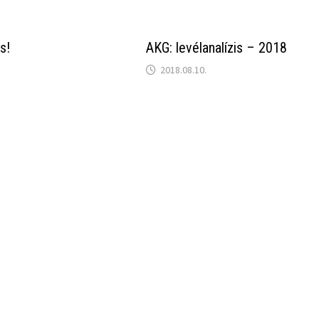
s!
AKG: levélanalízis – 2018
2018.08.10.