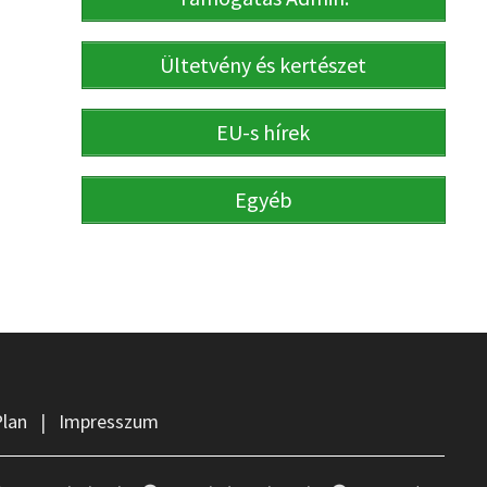
Ültetvény és kertészet
EU-s hírek
Egyéb
Plan
|
Impresszum