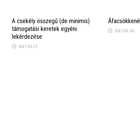
A csekély összegű (de minimis)
Áfacsökkené
támogatási keretek egyéni
2017.01.16.
lekérdezése
2017.03.17.