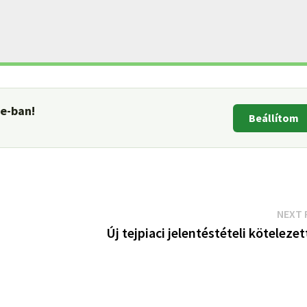
le-ban!
Beállítom
NEXT 
Új tejpiaci jelentéstételi köteleze