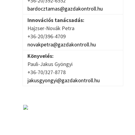
+36-20/392-6552
bardocztamas@gazdakontroll.hu
Innovációs tanácsadás:
Hajzser-Novák Petra
+36-20/396-4709
novakpetra@gazdakontroll.hu
Könyvelés:
Pauli-Jakus Gyöngyi
+36-70/327-8778
jakusgyongyi@gazdakontroll.hu