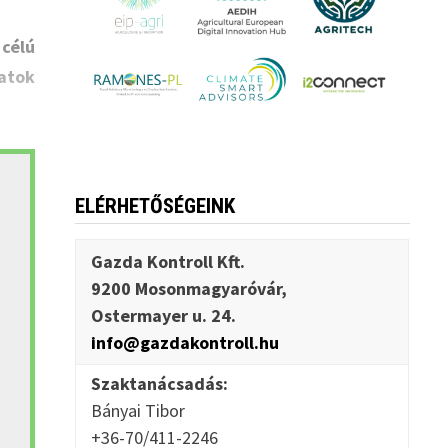
 célú
atok
ELÉRHETŐSÉGEINK
Gazda Kontroll Kft.
9200 Mosonmagyaróvár,
Ostermayer u. 24.
info@gazdakontroll.hu
Szaktanácsadás:
Bányai Tibor
+36-70/411-2246