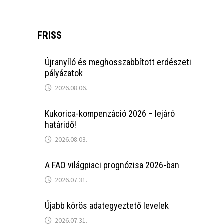
FRISS
Újranyíló és meghosszabbított erdészeti
pályázatok
2026.08.06.
Kukorica-kompenzáció 2026 – lejáró
határidő!
2026.08.03.
A FAO világpiaci prognózisa 2026-ban
2026.07.31.
Újabb körös adategyeztető levelek
2026.07.31.