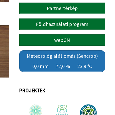
Partnertérkép
Földhasználati program
webGN
Meteorológiai állomás (Sencrop)
0,0 mm
72,0 %
23,9 °C
PROJEKTEK