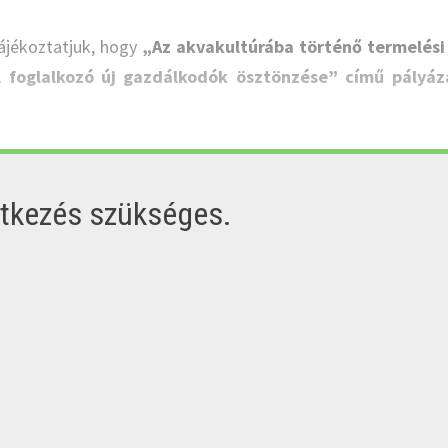
ájékoztatjuk, hogy
„Az akvakultúrába történő termelési
l foglalkozó új gazdálkodók ösztönzése” című pályáz
ntkezés szükséges.