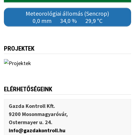
Meteorológiai állomás (Sencrop)
0,0 mm
34,0 %
29,9 °C
PROJEKTEK
ELÉRHETŐSÉGEINK
Gazda Kontroll Kft.
9200 Mosonmagyaróvár,
Ostermayer u. 24.
info@gazdakontroll.hu