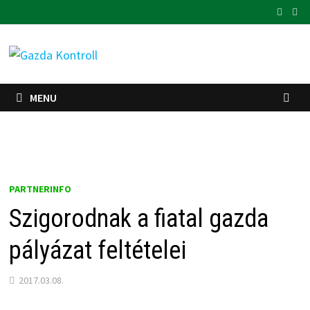
Skip
to
content
MENU
PARTNERINFO
Szigorodnak a fiatal gazda
pályázat feltételei
2017.03.08.