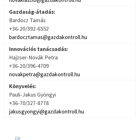
Gazdaság-átadás:
Bardocz Tamás
+36-20/392-6552
bardocztamas@gazdakontroll.hu
Innovációs tanácsadás:
Hajzser-Novák Petra
+36-20/396-4709
novakpetra@gazdakontroll.hu
Könyvelés:
Pauli-Jakus Gyöngyi
+36-70/327-8778
jakusgyongyi@gazdakontroll.hu