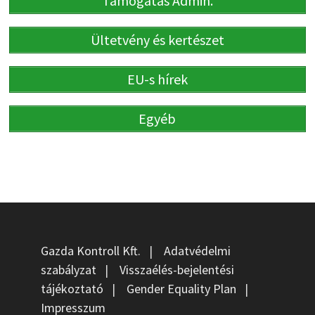
Támogatás Admin.
Ültetvény és kertészet
EU-s hírek
Egyéb
Gazda Kontroll Kft.
|
Adatvédelmi
szabályzat
|
Visszaélés-bejelentési
tájékoztató
|
Gender Equality Plan
|
Impresszum