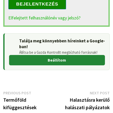
BEJELENTKEZÉS
Elfelejtett felhasználónév vagy jelszó?
Találja meg könnyebben híreinket a Google-
ban!
Állítsa be a Gazda Kontrollt megbízható forrásnak!
Beállítom
Bejegyzés
Previous
N
PREVIOUS POST
NEXT POST
post:
p
Termőföld
Halasztásra kerülő
navigáció
kifüggesztések
halászati pályázatok