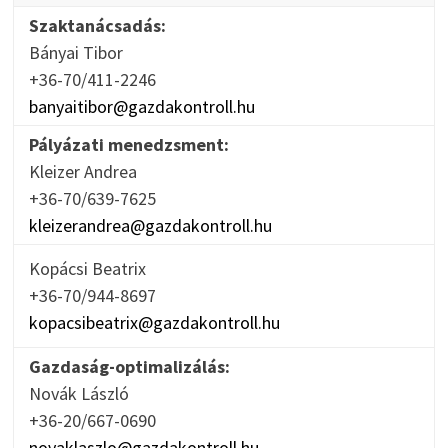
Szaktanácsadás:
Bányai Tibor
+36-70/411-2246
banyaitibor@gazdakontroll.hu
Pályázati menedzsment:
Kleizer Andrea
+36-70/639-7625
kleizerandrea@gazdakontroll.hu
Kopácsi Beatrix
+36-70/944-8697
kopacsibeatrix@gazdakontroll.hu
Gazdaság-optimalizálás:
Novák László
+36-20/667-0690
novaklaszlo@gazdakontroll.hu