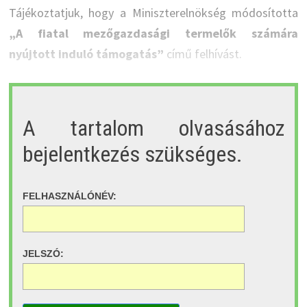
Tájékoztatjuk, hogy a Miniszterelnökség módosította
„A fiatal mezőgazdasági termelők számára
nyújtott induló támogatás”
című felhívást.
A tartalom olvasásához
bejelentkezés szükséges.
FELHASZNÁLÓNÉV:
JELSZÓ: