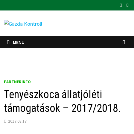
Skip
to
content
MENU
PARTNERINFO
Tenyészkoca állatjóléti
támogatások – 2017/2018.
2017.03.17.