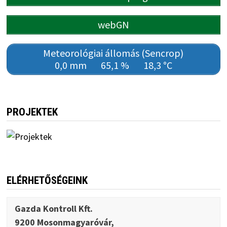
webGN
Meteorológiai állomás (Sencrop)
0,0 mm
65,1 %
18,3 °C
PROJEKTEK
ELÉRHETŐSÉGEINK
Gazda Kontroll Kft.
9200 Mosonmagyaróvár,