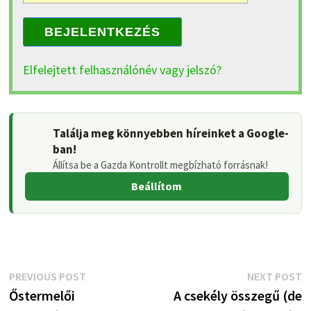
BEJELENTKEZÉS
Elfelejtett felhasználónév vagy jelszó?
Találja meg könnyebben híreinket a Google-
ban!
Állítsa be a Gazda Kontrollt megbízható forrásnak!
Beállítom
Bejegyzés
Previous
N
PREVIOUS POST
NEXT POST
post:
p
Őstermelői
A csekély összegű (de
navigáció