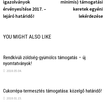
igazolványok
minimis) támogatási
érvényesítése 2017. –
keretek egyéni
lejáró határidő!
lekérdezése
YOU MIGHT ALSO LIKE
Rendkívüli zöldség-gyümölcs támogatás – új
nyomtatványok!
2018.05.04.
Cukorrépa-termesztés támogatása: közelgő határidő!
2018.01.15.