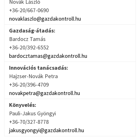
Novák László
+36-20/667-0690
novaklaszlo@gazdakontroll.hu
Gazdaság-átadás:
Bardocz Tamás
+36-20/392-6552
bardocztamas@gazdakontroll.hu
Innovációs tanácsadás:
Hajzser-Novák Petra
+36-20/396-4709
novakpetra@gazdakontroll.hu
Könyvelés:
Pauli-Jakus Gyöngyi
+36-70/327-8778
jakusgyongyi@gazdakontroll.hu