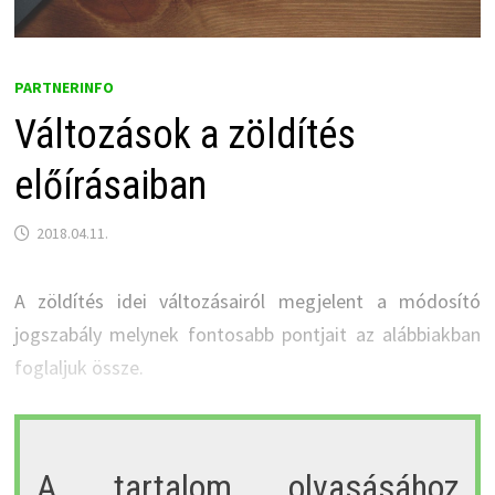
PARTNERINFO
Változások a zöldítés
előírásaiban
2018.04.11.
A zöldítés idei változásairól megjelent a módosító
jogszabály melynek fontosabb pontjait az alábbiakban
foglaljuk össze.
A tartalom olvasásához