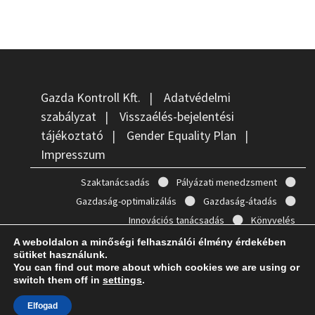
Gazda Kontroll Kft.
|
Adatvédelmi
szabályzat
|
Visszaélés-bejelentési
tájékoztató
|
Gender Equality Plan
|
Impresszum
Szaktanácsadás
Pályázati menedzsment
Gazdaság-optimalizálás
Gazdaság-átadás
Innovációs tanácsadás
Könyvelés
A weboldalon a minőségi felhasználói élmény érdekében
sütiket használunk.
You can find out more about which cookies we are using or
switch them off in
settings
.
Copyright © 2026
Gazda Kontroll
. Powered by
WordPress
and
Bam
.
Elfogad