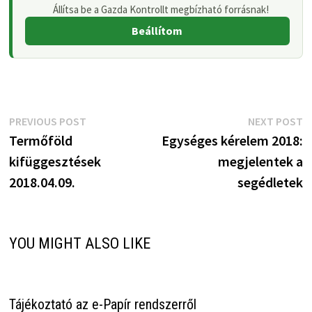
Állítsa be a Gazda Kontrollt megbízható forrásnak!
Beállítom
Bejegyzés
Previous
N
PREVIOUS POST
NEXT POST
post:
p
Termőföld
Egységes kérelem 2018:
navigáció
kifüggesztések
megjelentek a
2018.04.09.
segédletek
YOU MIGHT ALSO LIKE
Tájékoztató az e-Papír rendszerről