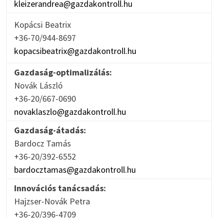
kleizerandrea@gazdakontroll.hu
Kopácsi Beatrix
+36-70/944-8697
kopacsibeatrix@gazdakontroll.hu
Gazdaság-optimalizálás:
Novák László
+36-20/667-0690
novaklaszlo@gazdakontroll.hu
Gazdaság-átadás:
Bardocz Tamás
+36-20/392-6552
bardocztamas@gazdakontroll.hu
Innovációs tanácsadás:
Hajzser-Novák Petra
+36-20/396-4709