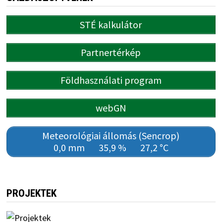
STÉ kalkulátor
Partnertérkép
Földhasználati program
webGN
Meteorológiai állomás (Sencrop)
0,0 mm
35,9 %
27,2 °C
PROJEKTEK