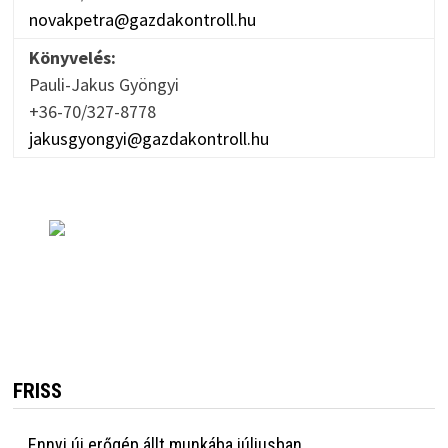
novakpetra@gazdakontroll.hu
Könyvelés:
Pauli-Jakus Gyöngyi
+36-70/327-8778
jakusgyongyi@gazdakontroll.hu
FRISS
Ennyi új erőgép állt munkába júliusban