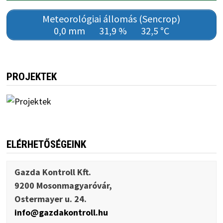
Meteorológiai állomás (Sencrop)
0,0 mm
31,9 %
32,5 °C
PROJEKTEK
ELÉRHETŐSÉGEINK
Gazda Kontroll Kft.
9200 Mosonmagyaróvár,
Ostermayer u. 24.
info@gazdakontroll.hu