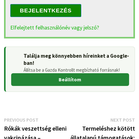
BEJELENTKEZÉS
Elfelejtett felhasználónév vagy jelszó?
Találja meg könnyebben híreinket a Google-
ban!
Állítsa be a Gazda Kontrollt megbízható forrásnak!
Beállítom
Bejegyzés
Previous
N
PREVIOUS POST
NEXT POST
post:
p
Rókák veszettség elleni
Termeléshez kötött
navigáció
vakcinázása –
állatalapú támogatások: