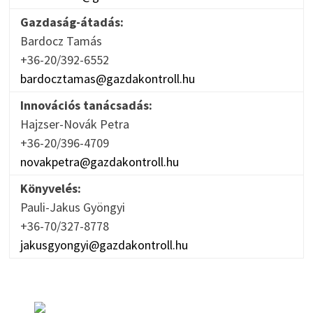
Gazdaság-átadás:
Bardocz Tamás
+36-20/392-6552
bardocztamas@gazdakontroll.hu
Innovációs tanácsadás:
Hajzser-Novák Petra
+36-20/396-4709
novakpetra@gazdakontroll.hu
Könyvelés:
Pauli-Jakus Gyöngyi
+36-70/327-8778
jakusgyongyi@gazdakontroll.hu