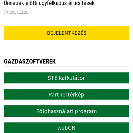
Ünnepek előtti ügyfélkapus értesítések
2017.12.20.
BEJELENTKEZÉS
GAZDASZOFTVEREK
STÉ kalkulátor
Partnertérkép
Földhasználati program
webGN