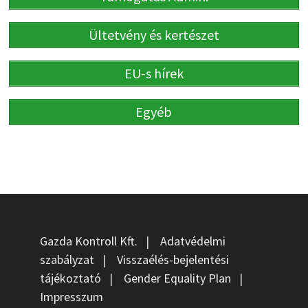
Ültetvény és kertészet
EU-s hírek
Egyéb
Gazda Kontroll Kft.
|
Adatvédelmi
szabályzat
|
Visszaélés-bejelentési
tájékoztató
|
Gender Equality Plan
|
Impresszum