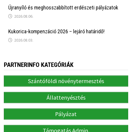
Újranyíló és meghosszabbított erdészeti pályázatok
2026.08.06.
Kukorica-kompenzáció 2026 – lejáró határidő!
2026.08.03.
PARTNERINFO KATEGÓRIÁK
Szántóföldi növénytermesztés
Állattenyésztés
Pályázat
Támogatás Admin.