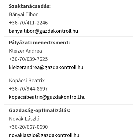
Szaktanácsadás:
Bányai Tibor
+36-70/411-2246
banyaitibor@gazdakontroll.hu
Pályázati menedzsment:
Kleizer Andrea
+36-70/639-7625
kleizerandrea@gazdakontroll.hu
Kopácsi Beatrix
+36-70/944-8697
kopacsibeatrix@gazdakontroll.hu
Gazdaság-optimalizálás:
Novák László
+36-20/667-0690
novaklaszlo@gazdakontroll.hu