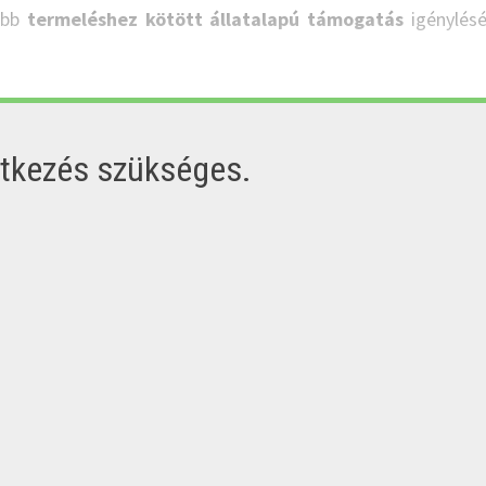
öbb
termeléshez kötött állatalapú támogatás
igénylésé
ntkezés szükséges.