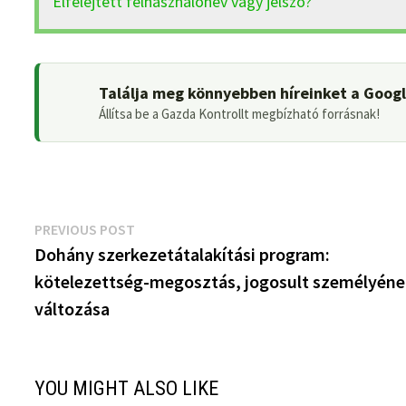
Elfelejtett felhasználónév vagy jelszó?
Találja meg könnyebben híreinket a Goog
Állítsa be a Gazda Kontrollt megbízható forrásnak!
Bejegyzés
Previous
PREVIOUS POST
post:
Dohány szerkezetátalakítási program:
navigáció
kötelezettség-megosztás, jogosult személyén
változása
YOU MIGHT ALSO LIKE