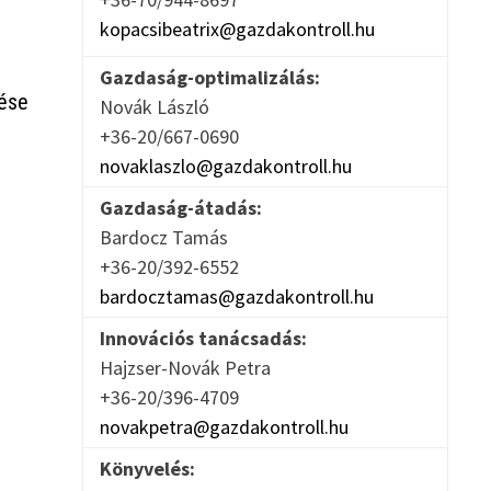
kopacsibeatrix@gazdakontroll.hu
Gazdaság-optimalizálás:
tése
Novák László
+36-20/667-0690
novaklaszlo@gazdakontroll.hu
Gazdaság-átadás:
Bardocz Tamás
+36-20/392-6552
bardocztamas@gazdakontroll.hu
Innovációs tanácsadás:
Hajzser-Novák Petra
+36-20/396-4709
novakpetra@gazdakontroll.hu
Könyvelés: