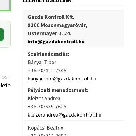
ELÉRHETŐSÉGEINK
Gazda Kontroll Kft.
9200 Mosonmagyaróvár,
Ostermayer u. 24.
info@gazdakontroll.hu
Szaktanácsadás:
Bányai Tibor
+36-70/411-2246
Next
POST
banyaitibor@gazdakontroll.hu
post:
lete
Pályázati menedzsment:
Kleizer Andrea
+36-70/639-7625
kleizerandrea@gazdakontroll.hu
Kopácsi Beatrix
+36-70/944-8697