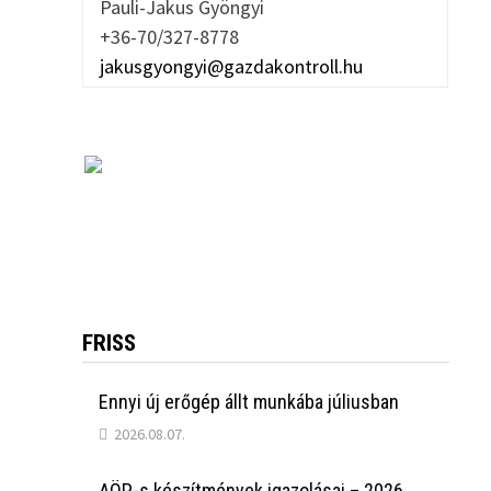
Pauli-Jakus Gyöngyi
+36-70/327-8778
jakusgyongyi@gazdakontroll.hu
FRISS
Ennyi új erőgép állt munkába júliusban
2026.08.07.
AÖP-s készítmények igazolásai – 2026