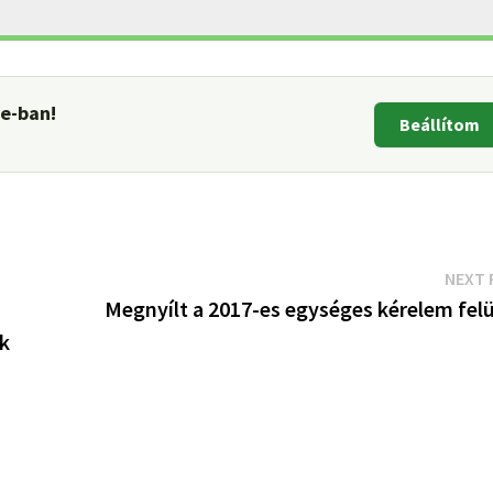
le-ban!
Beállítom
NEXT 
Megnyílt a 2017-es egységes kérelem felü
ek