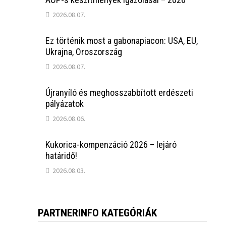
2026.08.07.
Ez történik most a gabonapiacon: USA, EU,
Ukrajna, Oroszország
2026.08.07.
Újranyíló és meghosszabbított erdészeti
pályázatok
2026.08.06.
Kukorica-kompenzáció 2026 – lejáró
határidő!
2026.08.03.
PARTNERINFO KATEGÓRIÁK