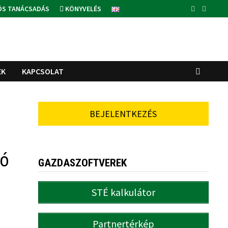
ÓS TANÁCSADÁS
KÖNYVELÉS
EK
KAPCSOLAT
BEJELENTKEZÉS
tó
GAZDASZOFTVEREK
STÉ kalkulátor
Partnertérkép