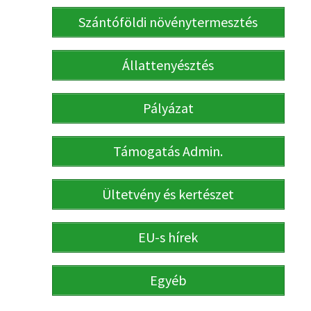
Szántóföldi növénytermesztés
Állattenyésztés
Pályázat
Támogatás Admin.
Ültetvény és kertészet
EU-s hírek
Egyéb