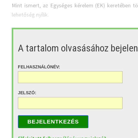
Mint ismert, az Egységes kérelem (EK) keretében t
lehetőség nyílik.
A tartalom olvasásához bejele
FELHASZNÁLÓNÉV:
JELSZÓ:
BEJELENTKEZÉS