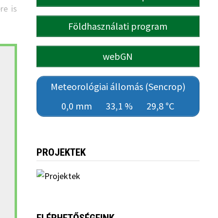
re is
Földhasználati program
webGN
Meteorológiai állomás (Sencrop)
0,0 mm
33,1 %
29,8 °C
PROJEKTEK