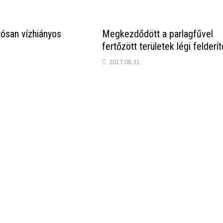
tósan vízhiányos
Megkezdődött a parlagfűvel
fertőzött területek légi felderí
2017.08.31.