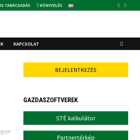
ÓS TANÁCSADÁS
KÖNYVELÉS
EK
KAPCSOLAT
BEJELENTKEZÉS
GAZDASZOFTVEREK
STÉ kalkulátor
gyar
Partnertérkép