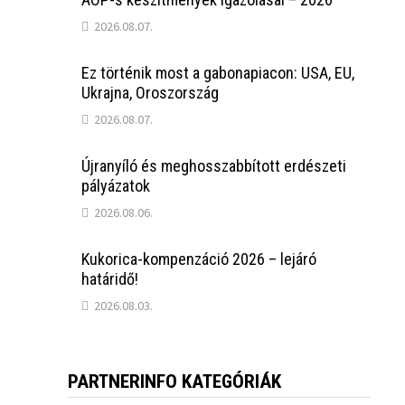
2026.08.07.
Ez történik most a gabonapiacon: USA, EU,
Ukrajna, Oroszország
2026.08.07.
Újranyíló és meghosszabbított erdészeti
pályázatok
2026.08.06.
Kukorica-kompenzáció 2026 – lejáró
határidő!
2026.08.03.
PARTNERINFO KATEGÓRIÁK