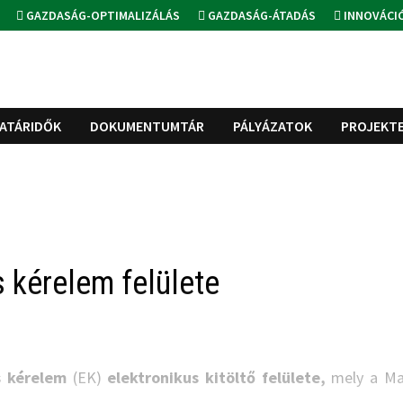
GAZDASÁG-OPTIMALIZÁLÁS
GAZDASÁG-ÁTADÁS
INNOVÁCI
ATÁRIDŐK
DOKUMENTUMTÁR
PÁLYÁZATOK
PROJEKT
 kérelem felülete
s kérelem
(EK)
elektronikus kitöltő felülete,
mely a Ma