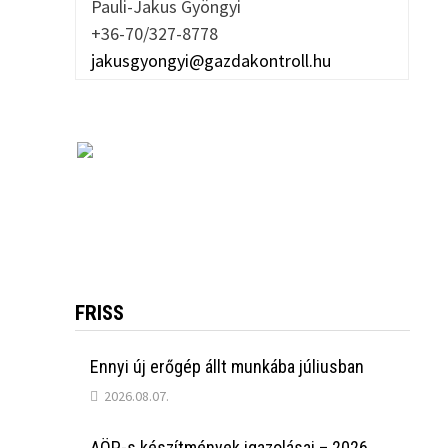
Pauli-Jakus Gyöngyi
+36-70/327-8778
jakusgyongyi@gazdakontroll.hu
FRISS
Ennyi új erőgép állt munkába júliusban
2026.08.07.
AÖP-s készítmények igazolásai – 2026