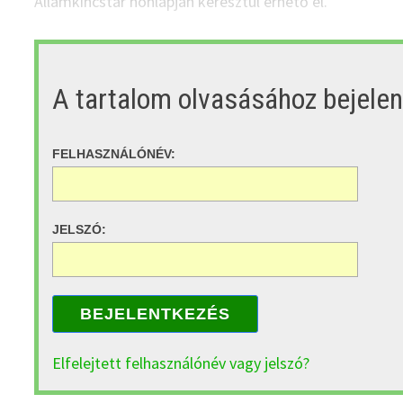
Államkincstár honlapján keresztül érhető el.
A tartalom olvasásához bejele
FELHASZNÁLÓNÉV:
JELSZÓ:
BEJELENTKEZÉS
Elfelejtett felhasználónév vagy jelszó?