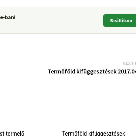
le-ban!
Beállítom
NEXT 
Termőföld kifüggesztések 2017.04
ást termelő
Termőföld kifüggesztések