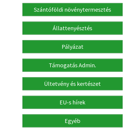
Szántóföldi növénytermesztés
Állattenyésztés
Pályázat
Támogatás Admin.
Ültetvény és kertészet
EU-s hírek
Egyéb