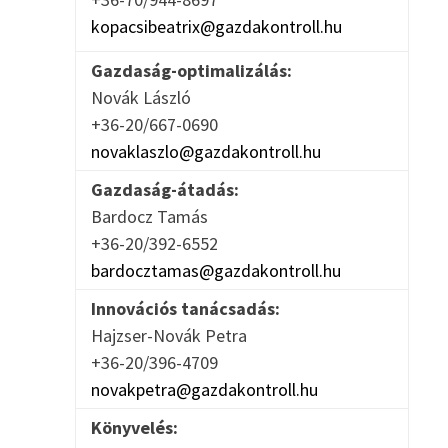
kopacsibeatrix@gazdakontroll.hu
Gazdaság-optimalizálás:
Novák László
+36-20/667-0690
novaklaszlo@gazdakontroll.hu
Gazdaság-átadás:
Bardocz Tamás
+36-20/392-6552
bardocztamas@gazdakontroll.hu
Innovációs tanácsadás:
Hajzser-Novák Petra
+36-20/396-4709
novakpetra@gazdakontroll.hu
Könyvelés: