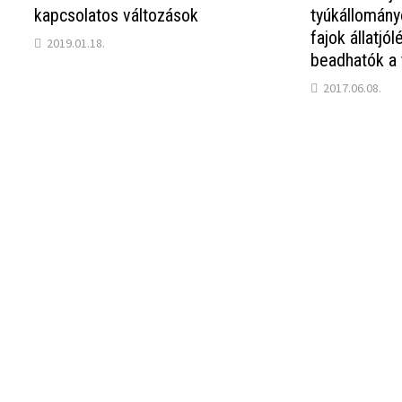
kapcsolatos változások
tyúkállomány
fajok állatjó
2019.01.18.
beadhatók a
2017.06.08.