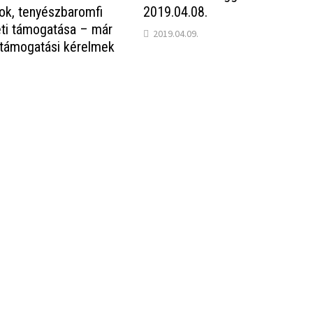
ok, tenyészbaromfi
2019.04.08.
léti támogatása – már
2019.04.09.
 támogatási kérelmek