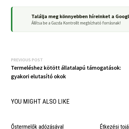
Találja meg könnyebben híreinket a Goog
Állítsa be a Gazda Kontrollt megbízható forrásnak!
Bejegyzés
Previous
PREVIOUS POST
post:
Termeléshez kötött állatalapú támogatások:
navigáció
gyakori elutasító okok
YOU MIGHT ALSO LIKE
Őstermelők adózásával
Étkezési toj