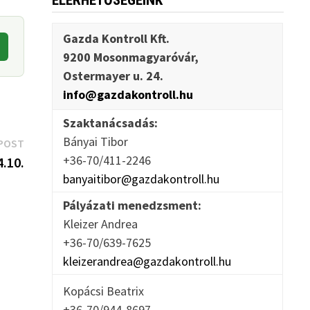
ELÉRHETŐSÉGEINK
Gazda Kontroll Kft.
9200 Mosonmagyaróvár,
Ostermayer u. 24.
info@gazdakontroll.hu
Szaktanácsadás:
Bányai Tibor
Next
POST
+36-70/411-2246
post:
.10.
banyaitibor@gazdakontroll.hu
Pályázati menedzsment:
Kleizer Andrea
+36-70/639-7625
kleizerandrea@gazdakontroll.hu
Kopácsi Beatrix
+36-70/944-8697