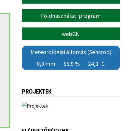
Földhasználati program
webGN
Meteorológiai állomás (Sencrop)
0,0 mm
55,9 %
24,3 °C
PROJEKTEK