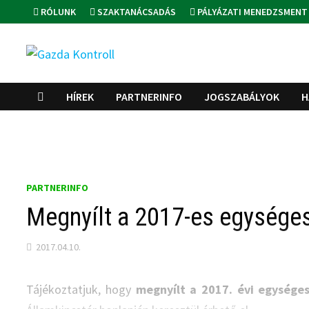
Skip
RÓLUNK
SZAKTANÁCSADÁS
PÁLYÁZATI MENEDZSMENT
to
content
HÍREK
PARTNERINFO
JOGSZABÁLYOK
H
PARTNERINFO
Megnyílt a 2017-es egységes
2017.04.10.
Tájékoztatjuk, hogy
megnyílt a 2017. évi egysége