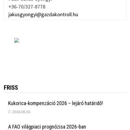
+36-70/327-8778
jakusgyongyi@gazdakontroll.hu
FRISS
Kukorica-kompenzáció 2026 – lejáró határidő!
2026.08.03.
A FAO világpiaci prognózisa 2026-ban