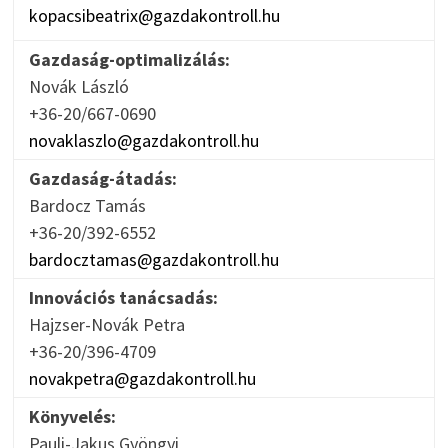
kopacsibeatrix@gazdakontroll.hu
Gazdaság-optimalizálás:
Novák László
+36-20/667-0690
novaklaszlo@gazdakontroll.hu
Gazdaság-átadás:
Bardocz Tamás
+36-20/392-6552
bardocztamas@gazdakontroll.hu
Innovációs tanácsadás:
Hajzser-Novák Petra
+36-20/396-4709
novakpetra@gazdakontroll.hu
Könyvelés:
Pauli-Jakus Gyöngyi