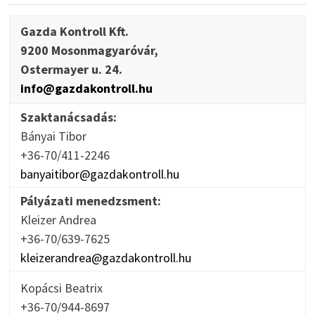
Gazda Kontroll Kft.
9200 Mosonmagyaróvár,
Ostermayer u. 24.
info@gazdakontroll.hu
Szaktanácsadás:
Bányai Tibor
+36-70/411-2246
banyaitibor@gazdakontroll.hu
Pályázati menedzsment:
Kleizer Andrea
+36-70/639-7625
kleizerandrea@gazdakontroll.hu
Kopácsi Beatrix
+36-70/944-8697