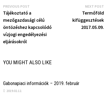
Bejegyzés
Previous
N
PREVIOUS POST
NEXT POST
post:
p
Tájékoztató a
Termőföld
navigáció
mezőgazdasági célú
kifüggesztések
öntözéshez kapcsolódó
2017.05.09.
vízjogi engedélyezési
eljárásokról
YOU MIGHT ALSO LIKE
Gabonapiaci információk – 2019. február
2019.02.12.