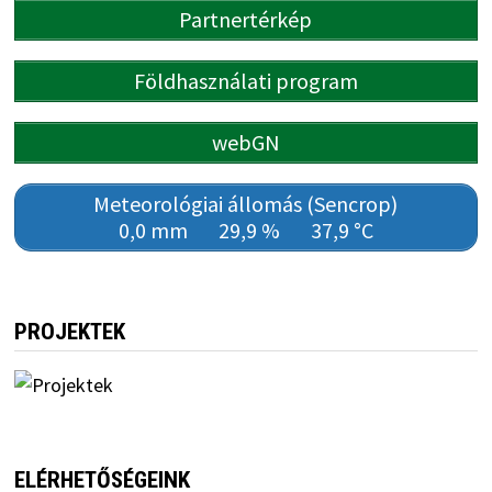
Partnertérkép
Földhasználati program
webGN
Meteorológiai állomás (Sencrop)
0,0 mm
29,9 %
37,9 °C
PROJEKTEK
ELÉRHETŐSÉGEINK