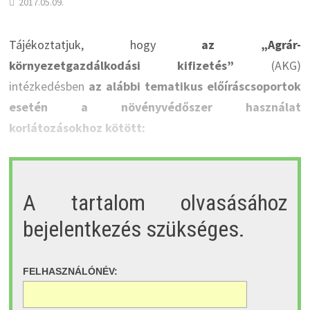
2017.05.09.
Tájékoztatjuk, hogy
az „Agrár-
környezetgazdálkodási kifizetés”
(AKG)
intézkedésben
az alábbi tematikus előíráscsoportok
esetén a növényvédőszer használat
korlátozásokhoz kötött:
A tartalom olvasásához
bejelentkezés szükséges.
FELHASZNÁLÓNÉV: