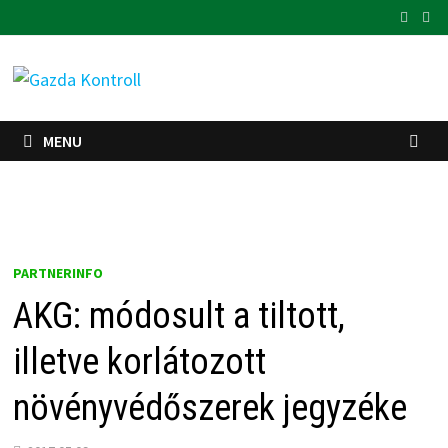
Skip
to
content
MENU
PARTNERINFO
AKG: módosult a tiltott,
illetve korlátozott
növényvédőszerek jegyzéke