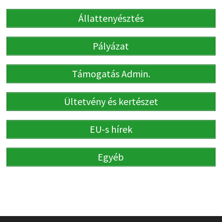
Állattenyésztés
Pályázat
Támogatás Admin.
Ültetvény és kertészet
EU-s hírek
Egyéb