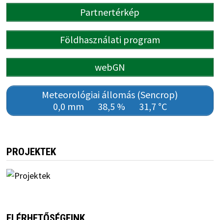
Partnertérkép
Földhasználati program
webGN
Meteorológiai állomás (Sencrop)
0,0 mm
38,5 %
31,7 °C
PROJEKTEK
ELÉRHETŐSÉGEINK