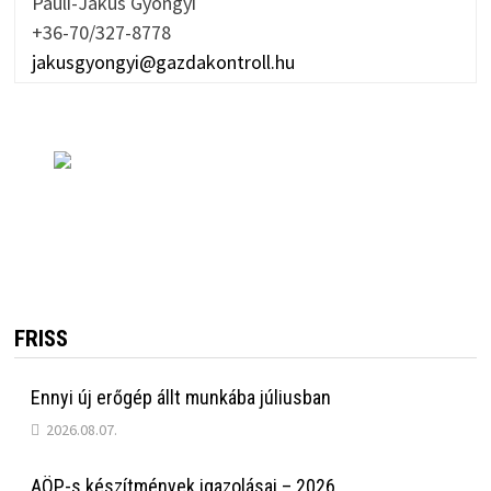
Pauli-Jakus Gyöngyi
+36-70/327-8778
jakusgyongyi@gazdakontroll.hu
FRISS
Ennyi új erőgép állt munkába júliusban
2026.08.07.
AÖP-s készítmények igazolásai – 2026