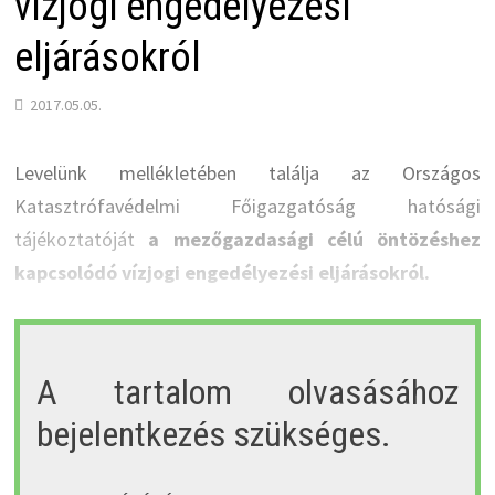
vízjogi engedélyezési
eljárásokról
2017.05.05.
Levelünk mellékletében találja az Országos
Katasztrófavédelmi Főigazgatóság hatósági
tájékoztatóját
a mezőgazdasági célú öntözéshez
kapcsolódó vízjogi engedélyezési eljárásokról.
A tartalom olvasásához
bejelentkezés szükséges.