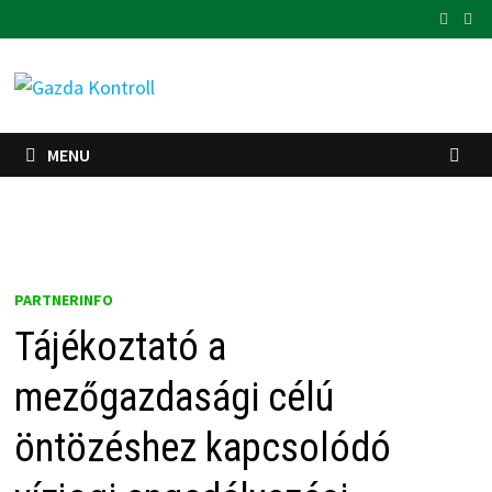
Skip
to
content
MENU
PARTNERINFO
Tájékoztató a
mezőgazdasági célú
öntözéshez kapcsolódó