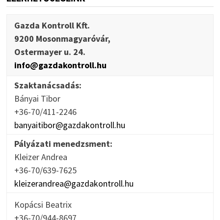
Gazda Kontroll Kft.
9200 Mosonmagyaróvár,
Ostermayer u. 24.
info@gazdakontroll.hu
Szaktanácsadás:
Bányai Tibor
+36-70/411-2246
banyaitibor@gazdakontroll.hu
Pályázati menedzsment:
Kleizer Andrea
+36-70/639-7625
kleizerandrea@gazdakontroll.hu
Kopácsi Beatrix
+36-70/944-8697