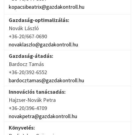
kopacsibeatrix@gazdakontroll.hu
Gazdaság-optimalizálás:
Novák László
+36-20/667-0690
novaklaszlo@gazdakontroll.hu
Gazdaság-átadás:
Bardocz Tamás
+36-20/392-6552
bardocztamas@gazdakontroll.hu
Innovációs tanácsadás:
Hajzser-Novák Petra
+36-20/396-4709
novakpetra@gazdakontroll.hu
Könyvelés: