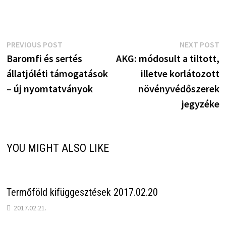
Bejegyzés
Previous
N
PREVIOUS POST
NEXT POST
post:
p
Baromfi és sertés
AKG: módosult a tiltott,
navigáció
állatjóléti támogatások
illetve korlátozott
– új nyomtatványok
növényvédőszerek
jegyzéke
YOU MIGHT ALSO LIKE
Termőföld kifüggesztések 2017.02.20
2017.02.21.