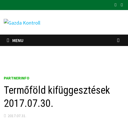
Skip
to
content
MENU
PARTNERINFO
Termőföld kifüggesztések
2017.07.30.
2017.07.31.