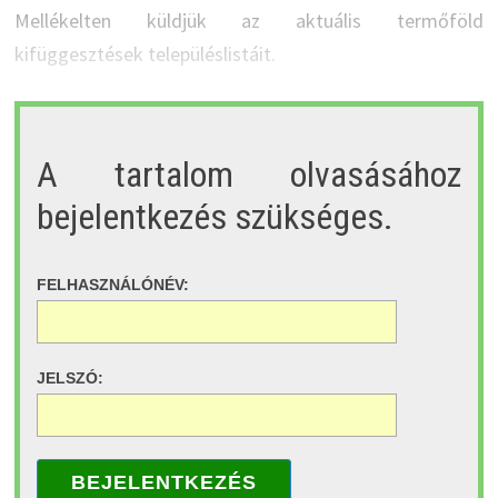
Mellékelten küldjük az aktuális termőföld
kifüggesztések településlistáit.
A tartalom olvasásához
bejelentkezés szükséges.
FELHASZNÁLÓNÉV:
JELSZÓ:
BEJELENTKEZÉS