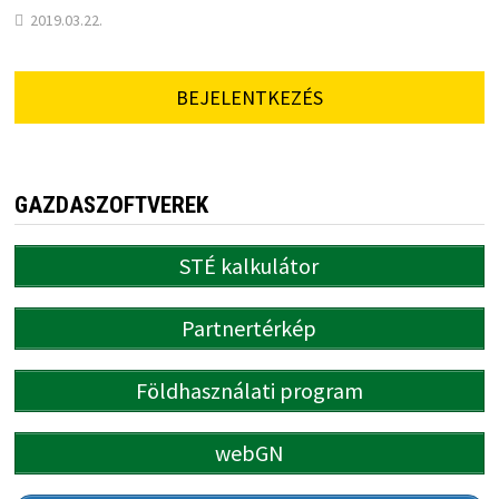
2019.03.22.
BEJELENTKEZÉS
GAZDASZOFTVEREK
STÉ kalkulátor
Partnertérkép
Földhasználati program
webGN