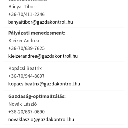
Bányai Tibor
+36-70/411-2246
banyaitibor@gazdakontroll.hu
Pályázati menedzsment:
Kleizer Andrea
+36-70/639-7625
kleizerandrea@gazdakontroll.hu
Kopácsi Beatrix
+36-70/944-8697
kopacsibeatrix@gazdakontroll.hu
Gazdaság-optimalizálás:
Novák László
+36-20/667-0690
novaklaszlo@gazdakontroll.hu