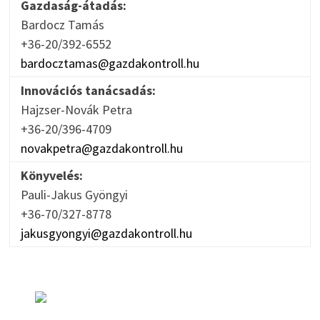
Gazdaság-átadás:
Bardocz Tamás
+36-20/392-6552
bardocztamas@gazdakontroll.hu
Innovációs tanácsadás:
Hajzser-Novák Petra
+36-20/396-4709
novakpetra@gazdakontroll.hu
Könyvelés:
Pauli-Jakus Gyöngyi
+36-70/327-8778
jakusgyongyi@gazdakontroll.hu