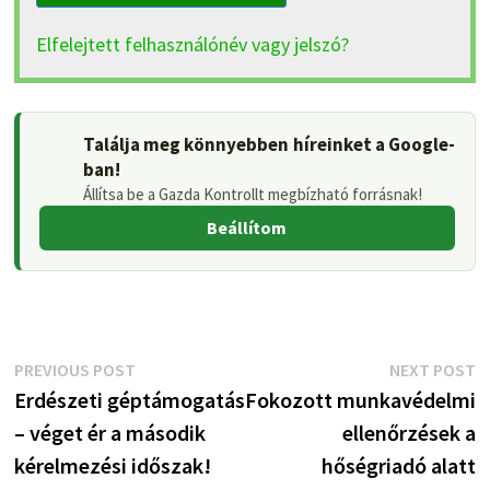
Elfelejtett felhasználónév vagy jelszó?
Találja meg könnyebben híreinket a Google-
ban!
Állítsa be a Gazda Kontrollt megbízható forrásnak!
Beállítom
Bejegyzés
Previous
N
PREVIOUS POST
NEXT POST
post:
p
Erdészeti géptámogatás
Fokozott munkavédelmi
navigáció
– véget ér a második
ellenőrzések a
kérelmezési időszak!
hőségriadó alatt