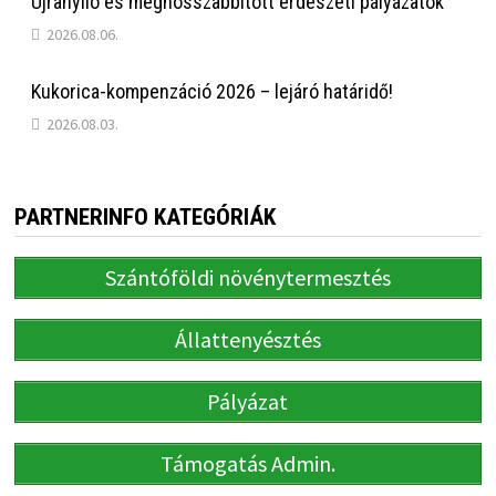
Újranyíló és meghosszabbított erdészeti pályázatok
2026.08.06.
Kukorica-kompenzáció 2026 – lejáró határidő!
2026.08.03.
PARTNERINFO KATEGÓRIÁK
Szántóföldi növénytermesztés
Állattenyésztés
Pályázat
Támogatás Admin.