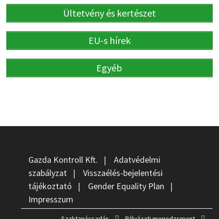
Ültetvény és kertészet
EU-s hírek
Egyéb
Gazda Kontroll Kft.
|
Adatvédelmi
szabályzat
|
Visszaélés-bejelentési
tájékoztató
|
Gender Equality Plan
|
Impresszum
Szaktanácsadás
Pályázati menedzsment