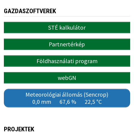
GAZDASZOFTVEREK
STÉ kalkulátor
Partnertérkép
Földhasználati program
webGN
Meteorológiai állomás (Sencrop)
0,0 mm
67,6 %
22,5 °C
PROJEKTEK