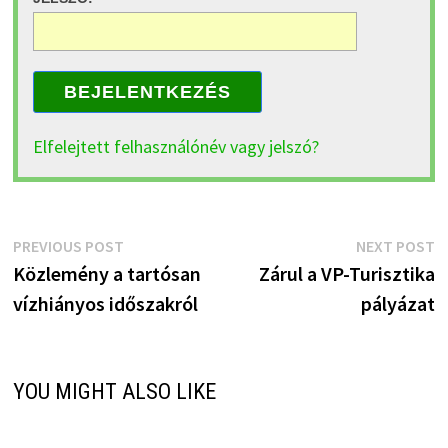
BEJELENTKEZÉS
Elfelejtett felhasználónév vagy jelszó?
Bejegyzés
Previous
N
PREVIOUS POST
NEXT POST
post:
p
Közlemény a tartósan
Zárul a VP-Turisztika
navigáció
vízhiányos időszakról
pályázat
YOU MIGHT ALSO LIKE