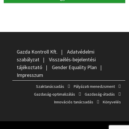
Gazda Kontroll Kft.
|
Adatvédelmi
szabályzat
|
Visszaélés-bejelentési
tájékoztató
|
Gender Equality Plan
|
Impresszum
Szaktanácsadás
Pályázati menedzsment
Gazdaság-optimalizálás
Gazdaság-átadás
Innovációs tanácsadás
Könyvelés