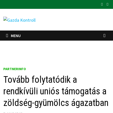
Skip
to
content
MENU
PARTNERINFO
Tovább folytatódik a
rendkívüli uniós támogatás a
zöldség-gyümölcs ágazatban