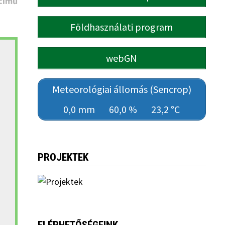
című
Földhasználati program
webGN
Meteorológiai állomás (Sencrop)
0,0 mm
60,0 %
23,2 °C
PROJEKTEK