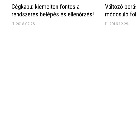
Cégkapu: kiemelten fontos a
Változó borá
rendszeres belépés és ellenőrzés!
módosuló föl
2018.02.26.
2016.12.29.