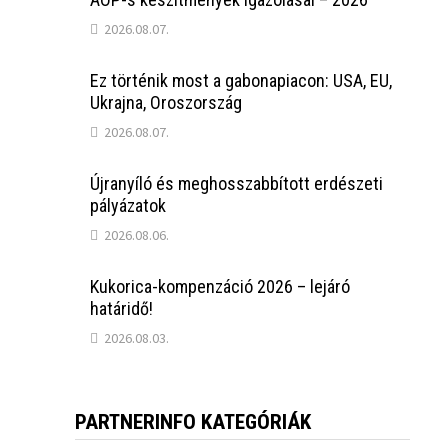
2026.08.07.
Ez történik most a gabonapiacon: USA, EU,
Ukrajna, Oroszország
2026.08.07.
Újranyíló és meghosszabbított erdészeti
pályázatok
2026.08.06.
Kukorica-kompenzáció 2026 – lejáró
határidő!
2026.08.03.
PARTNERINFO KATEGÓRIÁK