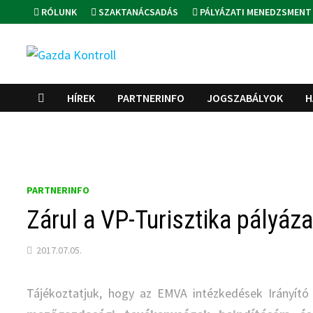
Skip
RÓLUNK
SZAKTANÁCSADÁS
PÁLYÁZATI MENEDZSMENT
to
content
HÍREK
PARTNERINFO
JOGSZABÁLYOK
H
PARTNERINFO
Zárul a VP-Turisztika pályáza
2017.07.05.
Tájékoztatjuk, hogy az EMVA intézkedések Irányít