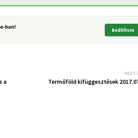
le-ban!
Beállítom
NEXT 
s a
Termőföld kifüggesztések 2017.07