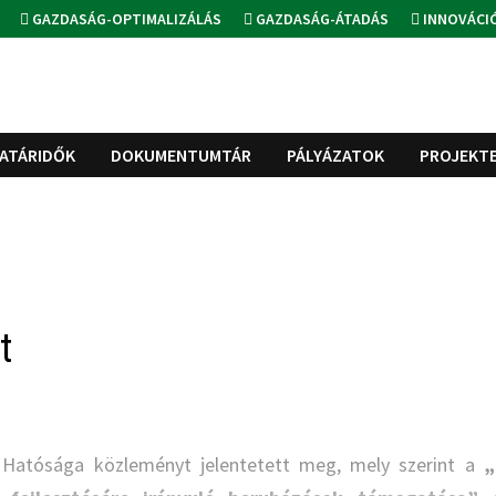
GAZDASÁG-OPTIMALIZÁLÁS
GAZDASÁG-ÁTADÁS
INNOVÁCI
ATÁRIDŐK
DOKUMENTUMTÁR
PÁLYÁZATOK
PROJEKT
t
ó Hatósága közleményt jelentetett meg, mely szerint a