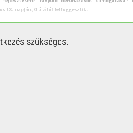
 fejlesztésére irányuló beruházások támogatása” 
us 13. napján, 0 órától felfüggesztik.
ntkezés szükséges.