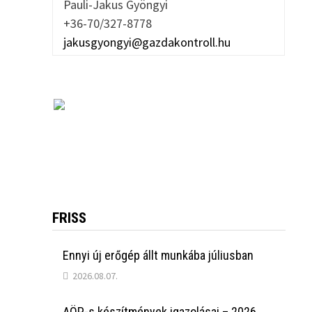
Pauli-Jakus Gyöngyi
+36-70/327-8778
jakusgyongyi@gazdakontroll.hu
FRISS
Ennyi új erőgép állt munkába júliusban
2026.08.07.
AÖP-s készítmények igazolásai – 2026