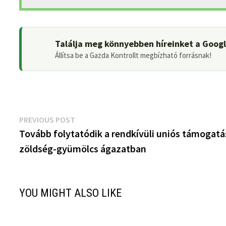
Találja meg könnyebben híreinket a Goog
Állítsa be a Gazda Kontrollt megbízható forrásnak!
Bejegyzés
Previous
PREVIOUS POST
post:
Tovább folytatódik a rendkívüli uniós támogatá
navigáció
zöldség-gyümölcs ágazatban
YOU MIGHT ALSO LIKE