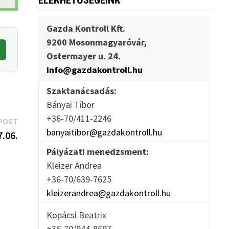
ELÉRHETŐSÉGEINK
Gazda Kontroll Kft.
9200 Mosonmagyaróvár,
Ostermayer u. 24.
info@gazdakontroll.hu
Szaktanácsadás:
Bányai Tibor
+36-70/411-2246
Next
POST
banyaitibor@gazdakontroll.hu
post:
.06.
Pályázati menedzsment:
Kleizer Andrea
+36-70/639-7625
kleizerandrea@gazdakontroll.hu
Kopácsi Beatrix
+36-70/944-8697