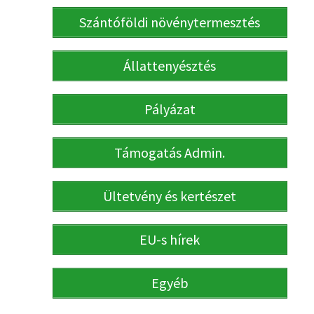
Szántóföldi növénytermesztés
Állattenyésztés
Pályázat
Támogatás Admin.
Ültetvény és kertészet
EU-s hírek
Egyéb