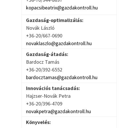
kopacsibeatrix@gazdakontroll.hu
Gazdaság-optimalizálás:
Novák László
+36-20/667-0690
novaklaszlo@gazdakontroll.hu
Gazdaság-átadás:
Bardocz Tamás
+36-20/392-6552
bardocztamas@gazdakontroll.hu
Innovációs tanácsadás:
Hajzser-Novák Petra
+36-20/396-4709
novakpetra@gazdakontroll.hu
Könyvelés: