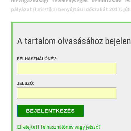
mezőgazdasági tevékenységek beindítására és
pályázat
(turisztika)
benyújtási időszakát 2017. júli
A tartalom olvasásához bejele
FELHASZNÁLÓNÉV:
JELSZÓ:
BEJELENTKEZÉS
Elfelejtett felhasználónév vagy jelszó?