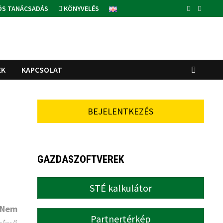
ÓS TANÁCSADÁS
KÖNYVELÉS
EK
KAPCSOLAT
BEJELENTKEZÉS
GAZDASZOFTVEREK
STÉ kalkulátor
„Nem
Partnertérkép