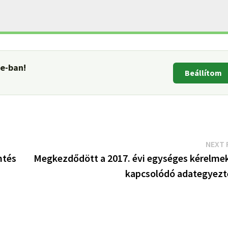
le-ban!
Beállítom
NEXT 
ntés
Megkezdődött a 2017. évi egységes kérelme
kapcsolódó adategyezt