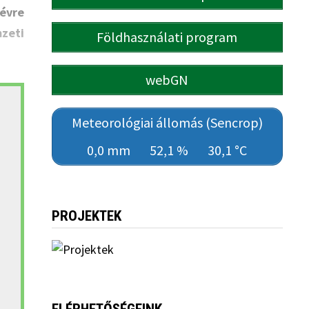
évre
zeti
Földhasználati program
webGN
Meteorológiai állomás (Sencrop)
0,0 mm
52,1 %
30,1 °C
PROJEKTEK