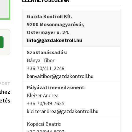
ELÉRHETŐSÉGEINK
Gazda Kontroll Kft.
9200 Mosonmagyaróvár,
Ostermayer u. 24.
info@gazdakontroll.hu
Szaktanácsadás:
Bányai Tibor
+36-70/411-2246
banyaitibor@gazdakontroll.hu
Next
POST
Pályázati menedzsment:
post:
khez
Kleizer Andrea
etés
+36-70/639-7625
kleizerandrea@gazdakontroll.hu
Kopácsi Beatrix
+36-70/944-8697