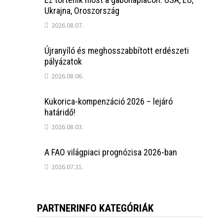
Ukrajna, Oroszország
2026.08.07.
Újranyíló és meghosszabbított erdészeti
pályázatok
2026.08.06.
Kukorica-kompenzáció 2026 – lejáró
határidő!
2026.08.03.
A FAO világpiaci prognózisa 2026-ban
2026.07.31.
PARTNERINFO KATEGÓRIÁK