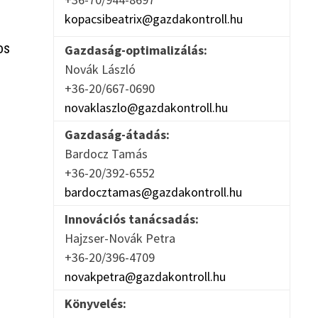
kopacsibeatrix@gazdakontroll.hu
os
Gazdaság-optimalizálás:
Novák László
+36-20/667-0690
novaklaszlo@gazdakontroll.hu
Gazdaság-átadás:
Bardocz Tamás
+36-20/392-6552
bardocztamas@gazdakontroll.hu
Innovációs tanácsadás:
Hajzser-Novák Petra
+36-20/396-4709
novakpetra@gazdakontroll.hu
Könyvelés: