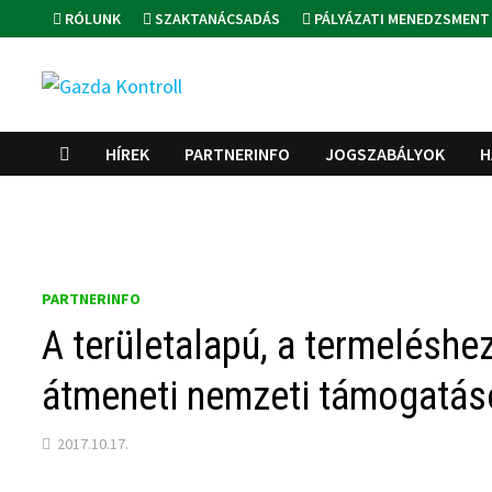
Skip
RÓLUNK
SZAKTANÁCSADÁS
PÁLYÁZATI MENEDZSMENT
to
content
HÍREK
PARTNERINFO
JOGSZABÁLYOK
H
PARTNERINFO
A területalapú, a termeléshe
átmeneti nemzeti támogatás
2017.10.17.