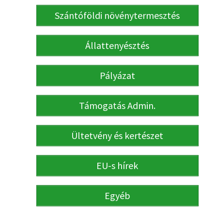
Szántóföldi növénytermesztés
Állattenyésztés
Pályázat
Támogatás Admin.
Ültetvény és kertészet
EU-s hírek
Egyéb