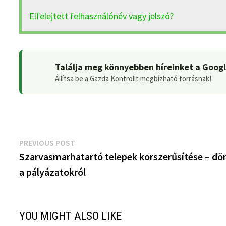
Elfelejtett felhasználónév vagy jelszó?
Találja meg könnyebben híreinket a Goog
Állítsa be a Gazda Kontrollt megbízható forrásnak!
Bejegyzés
Previous
PREVIOUS POST
post:
Szarvasmarhatartó telepek korszerűsítése – dö
navigáció
a pályázatokról
YOU MIGHT ALSO LIKE