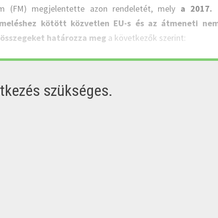
ium (FM) megjelentette azon rendeletét, mely
a 2017. 
rmeléshez kötött közvetlen EU-s és az átmeneti nem
 összegeket határozza meg
a következők szerint:
ntkezés szükséges.