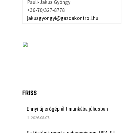
Pauli-Jakus Gyöngyi
+36-70/327-8778
jakusgyongyi@gazdakontroll.hu
FRISS
Ennyi új erőgép állt munkába júliusban
2026.08.07.
Ez történik most a gabonapiacon: USA, EU,