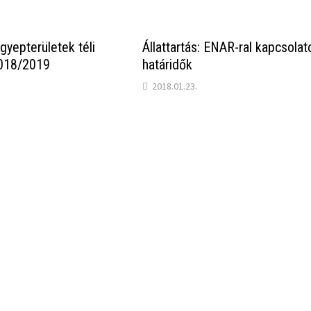
gyepterületek téli
Állattartás: ENAR-ral kapcsolat
2018/2019
határidők
2018.01.23.