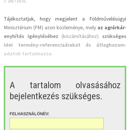
2017.10.31.
Tájékoztatjuk, hogy megjelent a Földművelésügyi
Minisztérium (FM) azon közleménye, mely
az agrárkár-
enyhítés igényléséhez
(kiszámításához)
szükséges
idei termény-referenciaárakat és átlaghozam-
adatok tartalmazza.
A tartalom olvasásához
bejelentkezés szükséges.
FELHASZNÁLÓNÉV: