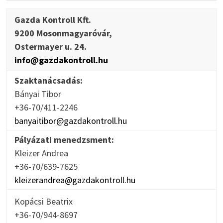
Gazda Kontroll Kft.
9200 Mosonmagyaróvár,
Ostermayer u. 24.
info@gazdakontroll.hu
Szaktanácsadás:
Bányai Tibor
+36-70/411-2246
banyaitibor@gazdakontroll.hu
Pályázati menedzsment:
Kleizer Andrea
+36-70/639-7625
kleizerandrea@gazdakontroll.hu
Kopácsi Beatrix
+36-70/944-8697