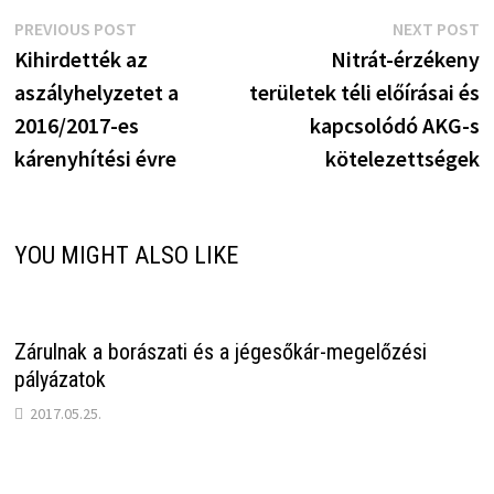
Bejegyzés
Previous
N
PREVIOUS POST
NEXT POST
post:
p
Kihirdették az
Nitrát-érzékeny
navigáció
aszályhelyzetet a
területek téli előírásai és
2016/2017-es
kapcsolódó AKG-s
kárenyhítési évre
kötelezettségek
YOU MIGHT ALSO LIKE
Zárulnak a borászati és a jégesőkár-megelőzési
pályázatok
2017.05.25.