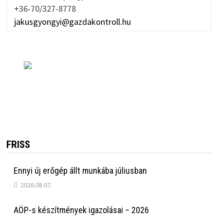
+36-70/327-8778
jakusgyongyi@gazdakontroll.hu
FRISS
Ennyi új erőgép állt munkába júliusban
2026.08.07.
AÖP-s készítmények igazolásai – 2026