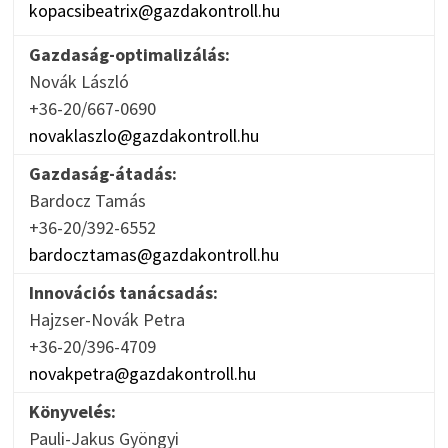
kopacsibeatrix@gazdakontroll.hu
Gazdaság-optimalizálás:
Novák László
+36-20/667-0690
novaklaszlo@gazdakontroll.hu
Gazdaság-átadás:
Bardocz Tamás
+36-20/392-6552
bardocztamas@gazdakontroll.hu
Innovációs tanácsadás:
Hajzser-Novák Petra
+36-20/396-4709
novakpetra@gazdakontroll.hu
Könyvelés:
Pauli-Jakus Gyöngyi