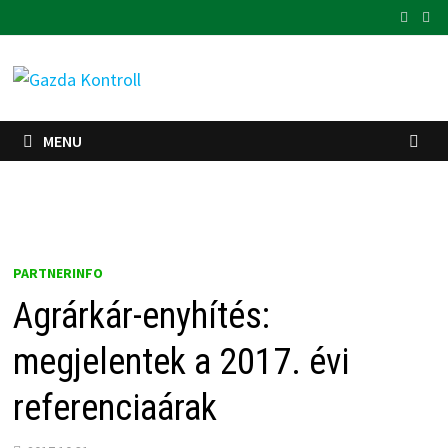
Skip
to
content
MENU
PARTNERINFO
Agrárkár-enyhítés:
megjelentek a 2017. évi
referenciaárak