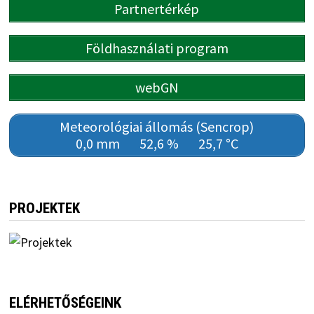
Partnertérkép
Földhasználati program
webGN
Meteorológiai állomás (Sencrop)
0,0 mm
52,6 %
25,7 °C
PROJEKTEK
ELÉRHETŐSÉGEINK