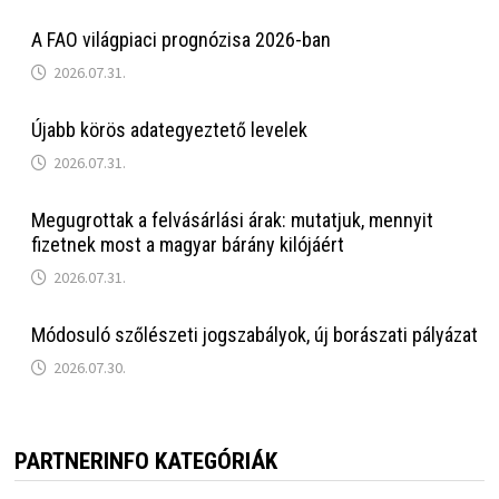
A FAO világpiaci prognózisa 2026-ban
2026.07.31.
Újabb körös adategyeztető levelek
2026.07.31.
Megugrottak a felvásárlási árak: mutatjuk, mennyit
fizetnek most a magyar bárány kilójáért
2026.07.31.
Módosuló szőlészeti jogszabályok, új borászati pályázat
2026.07.30.
PARTNERINFO KATEGÓRIÁK