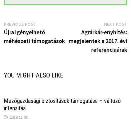
Bejegyzés
Previous
N
PREVIOUS POST
NEXT POST
post:
p
Újra igényelhető
Agrárkár-enyhítés:
navigáció
méhészeti támogatások
megjelentek a 2017. évi
referenciaárak
YOU MIGHT ALSO LIKE
Mezőgazdasági biztosítások támogatása – változó
intenzitás
2019.11.08.