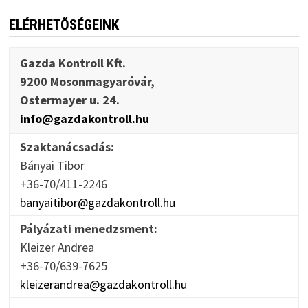
ELÉRHETŐSÉGEINK
Gazda Kontroll Kft.
9200 Mosonmagyaróvár,
Ostermayer u. 24.
info@gazdakontroll.hu
Szaktanácsadás:
Bányai Tibor
+36-70/411-2246
banyaitibor@gazdakontroll.hu
Pályázati menedzsment:
Kleizer Andrea
+36-70/639-7625
kleizerandrea@gazdakontroll.hu