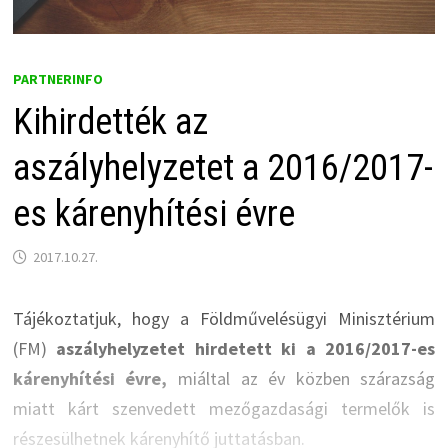
PARTNERINFO
Kihirdették az
aszályhelyzetet a 2016/2017-
es kárenyhítési évre
2017.10.27.
Tájékoztatjuk, hogy a Földművelésügyi Minisztérium
(FM)
aszályhelyzetet hirdetett ki a 2016/2017-es
kárenyhítési évre,
miáltal az év közben szárazság
miatt kárt szenvedett mezőgazdasági termelők is
részesülhetnek kárenyhítő juttatásban.