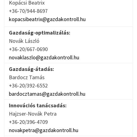
Kopácsi Beatrix
+36-70/944-8697
kopacsibeatrix@gazdakontroll.hu
Gazdaság-optimalizálás:
Novák László
+36-20/667-0690
novaklaszlo@gazdakontroll.hu
Gazdaság-átadás:
Bardocz Tamás
+36-20/392-6552
bardocztamas@gazdakontroll.hu
Innovációs tanácsadás:
Hajzser-Novák Petra
+36-20/396-4709
novakpetra@gazdakontroll.hu