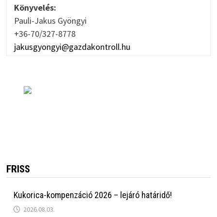
Könyvelés:
Pauli-Jakus Gyöngyi
+36-70/327-8778
jakusgyongyi@gazdakontroll.hu
FRISS
Kukorica-kompenzáció 2026 – lejáró határidő!
2026.08.03.