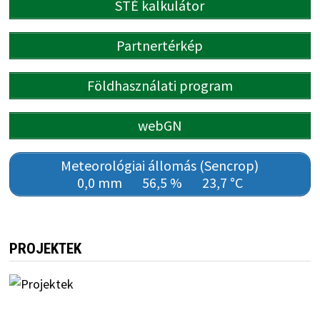
STÉ kalkulátor
Partnertérkép
Földhasználati program
webGN
Meteorológiai állomás (Sencrop)
0,0 mm
56,5 %
23,7 °C
PROJEKTEK