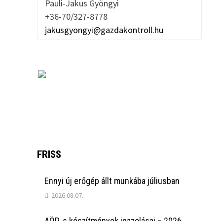
Pauli-Jakus Gyöngyi
+36-70/327-8778
jakusgyongyi@gazdakontroll.hu
FRISS
Ennyi új erőgép állt munkába júliusban
2026.08.07.
AÖP-s készítmények igazolásai – 2026