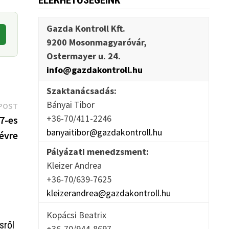
ELÉRHETŐSÉGEINK
Gazda Kontroll Kft.
9200 Mosonmagyaróvár,
Ostermayer u. 24.
info@gazdakontroll.hu
Szaktanácsadás:
Bányai Tibor
Next
POST
+36-70/411-2246
post:
17-es
banyaitibor@gazdakontroll.hu
 évre
Pályázati menedzsment:
Kleizer Andrea
+36-70/639-7625
kleizerandrea@gazdakontroll.hu
Kopácsi Beatrix
sről
+36-70/944-8697