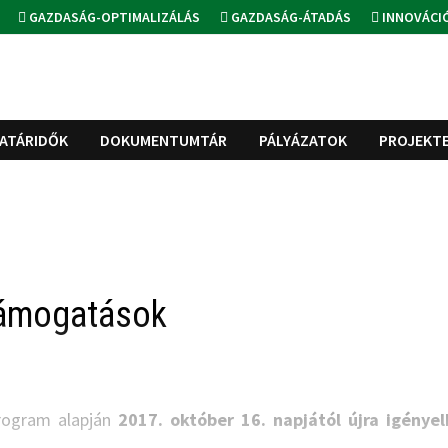
GAZDASÁG-OPTIMALIZÁLÁS
GAZDASÁG-ÁTADÁS
INNOVÁCI
ATÁRIDŐK
DOKUMENTUMTÁR
PÁLYÁZATOK
PROJEKT
 támogatások
rogram alapján
2017. október 16. napjától újra igénye