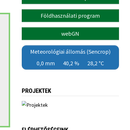
Földhasználati program
webGN
Meteorológiai állomás (Sencrop)
0,0 mm
40,2 %
28,2 °C
PROJEKTEK