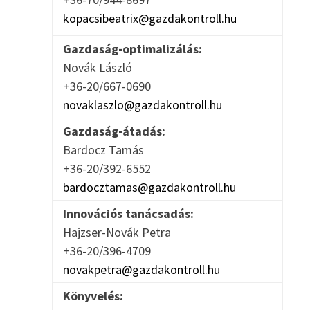
kopacsibeatrix@gazdakontroll.hu
Gazdaság-optimalizálás:
Novák László
+36-20/667-0690
novaklaszlo@gazdakontroll.hu
Gazdaság-átadás:
Bardocz Tamás
+36-20/392-6552
bardocztamas@gazdakontroll.hu
Innovációs tanácsadás:
Hajzser-Novák Petra
+36-20/396-4709
novakpetra@gazdakontroll.hu
Könyvelés: