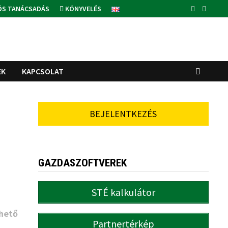
ÓS TANÁCSADÁS
KÖNYVELÉS
EK
KAPCSOLAT
BEJELENTKEZÉS
GAZDASZOFTVEREK
STÉ kalkulátor
lhető
Partnertérkép