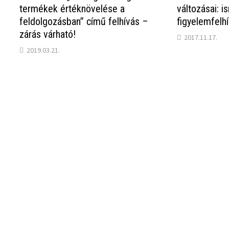
termékek értéknövelése a
változásai: i
feldolgozásban” című felhívás –
figyelemfelhí
zárás várható!
2017.11.17.
2019.03.21.