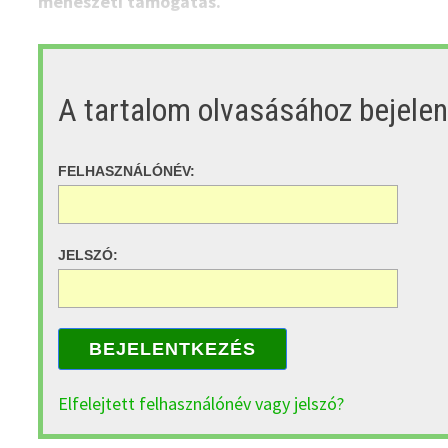
méhészeti támogatás.
A tartalom olvasásához bejele
FELHASZNÁLÓNÉV:
JELSZÓ:
BEJELENTKEZÉS
Elfelejtett felhasználónév vagy jelszó?