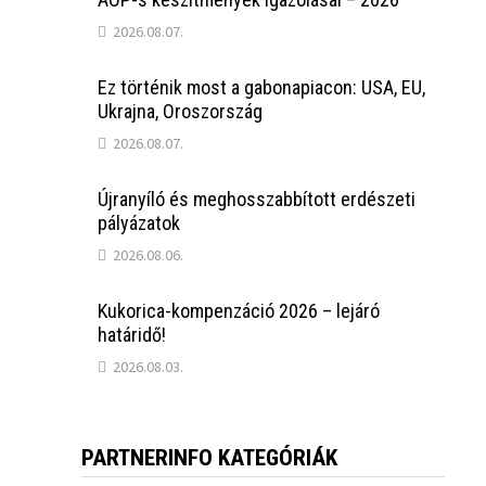
2026.08.07.
Ez történik most a gabonapiacon: USA, EU,
Ukrajna, Oroszország
2026.08.07.
Újranyíló és meghosszabbított erdészeti
pályázatok
2026.08.06.
Kukorica-kompenzáció 2026 – lejáró
határidő!
2026.08.03.
PARTNERINFO KATEGÓRIÁK