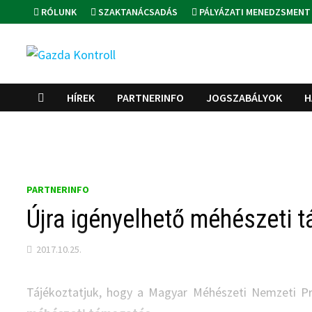
Skip
RÓLUNK
SZAKTANÁCSADÁS
PÁLYÁZATI MENEDZSMENT
to
content
HÍREK
PARTNERINFO
JOGSZABÁLYOK
H
PARTNERINFO
Újra igényelhető méhészeti
2017.10.25.
Tájékoztatjuk, hogy a Magyar Méhészeti Nemzeti P