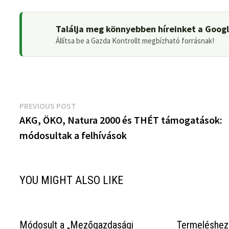
Találja meg könnyebben híreinket a Goog
Állítsa be a Gazda Kontrollt megbízható forrásnak!
Bejegyzés
Previous
PREVIOUS POST
post:
AKG, ÖKO, Natura 2000 és THÉT támogatások:
navigáció
módosultak a felhívások
YOU MIGHT ALSO LIKE
Módosult a „Mezőgazdasági
Termeléshez