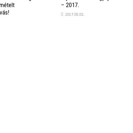
smételt
– 2017.
vás!
2017.05.02.