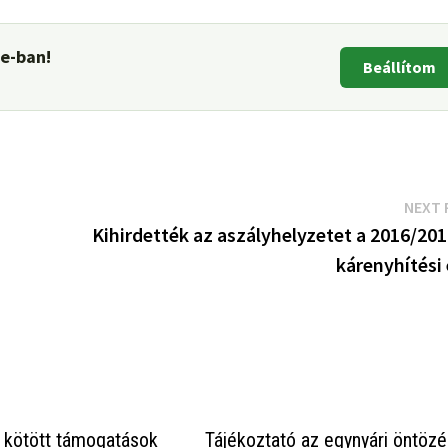
le-ban!
Beállítom
NEXT 
Kihirdették az aszályhelyzetet a 2016/20
kárenyhítési
 kötött támogatások
Tájékoztató az egynyári öntözé