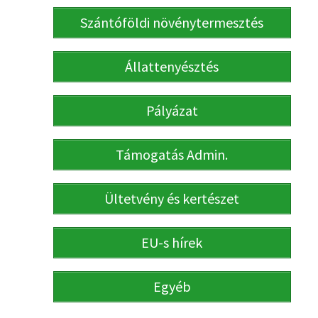
Szántóföldi növénytermesztés
Állattenyésztés
Pályázat
Támogatás Admin.
Ültetvény és kertészet
EU-s hírek
Egyéb