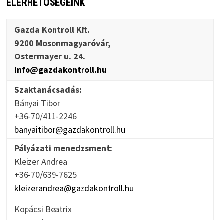
ELÉRHETŐSÉGEINK
Gazda Kontroll Kft.
9200 Mosonmagyaróvár,
Ostermayer u. 24.
info@gazdakontroll.hu
Szaktanácsadás:
Bányai Tibor
+36-70/411-2246
banyaitibor@gazdakontroll.hu
Pályázati menedzsment:
Kleizer Andrea
+36-70/639-7625
kleizerandrea@gazdakontroll.hu
Kopácsi Beatrix