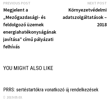
Bejegyzés
Previous
N
PREVIOUS POST
NEXT POST
post:
p
Megjelent a
Környezetvédelmi
navigáció
„Mezőgazdasági- és
adatszolgáltatások –
feldolgozó üzemek
2018
energiahatékonyságának
javítása” című pályázati
felhívás
YOU MIGHT ALSO LIKE
PRRS: sertéstartókra vonatkozó új rendelkezések
2019.05.03.