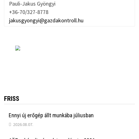
Pauli-Jakus Gyöngyi
+36-70/327-8778
jakusgyongyi@gazdakontroll.hu
FRISS
Ennyi új erőgép állt munkába júliusban
2026.08.07.