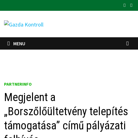
Skip
to
content
MENU
PARTNERINFO
Megjelent a
„Borszőlőültetvény telepítés
támogatása” című pályázati