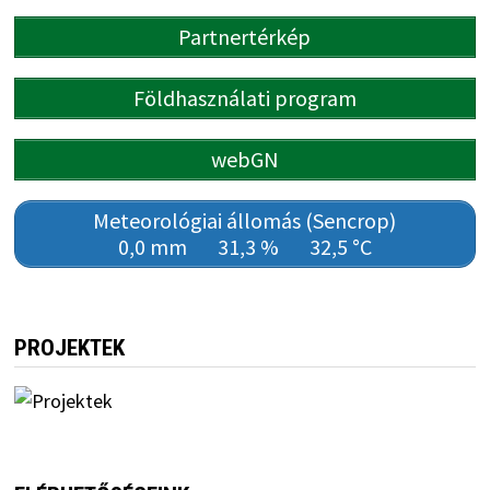
Partnertérkép
Földhasználati program
webGN
Meteorológiai állomás (Sencrop)
0,0 mm
31,3 %
32,5 °C
PROJEKTEK