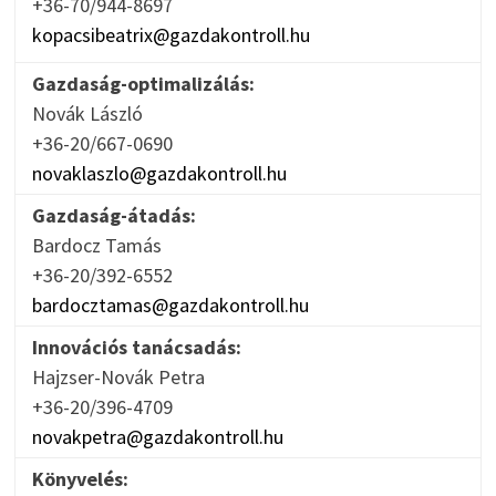
+36-70/944-8697
kopacsibeatrix@gazdakontroll.hu
Gazdaság-optimalizálás:
Novák László
+36-20/667-0690
novaklaszlo@gazdakontroll.hu
Gazdaság-átadás:
Bardocz Tamás
+36-20/392-6552
bardocztamas@gazdakontroll.hu
Innovációs tanácsadás:
Hajzser-Novák Petra
+36-20/396-4709
novakpetra@gazdakontroll.hu
Könyvelés: