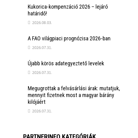
Kukorica-kompenzáció 2026 – lejáró
határidő!
2026.08.03.
A FAO világpiaci prognózisa 2026-ban
2026.07.31.
Újabb körös adategyeztető levelek
2026.07.31.
Megugrottak a felvásárlási árak: mutatjuk,
mennyit fizetnek most a magyar bárány
kilójáért
2026.07.31.
PARTNERINFO KATEGÓRIÁK