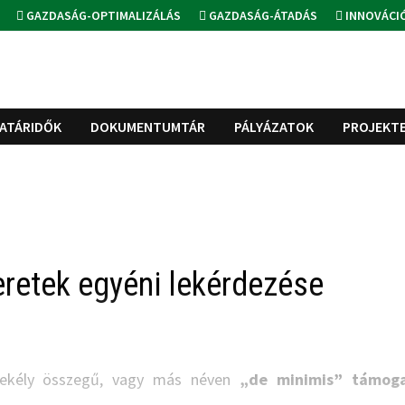
GAZDASÁG-OPTIMALIZÁLÁS
GAZDASÁG-ÁTADÁS
INNOVÁCI
ATÁRIDŐK
DOKUMENTUMTÁR
PÁLYÁZATOK
PROJEKT
eretek egyéni lekérdezése
sekély összegű, vagy más néven
„de minimis” támoga