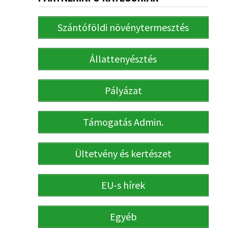
Szántóföldi növénytermesztés
Állattenyésztés
Pályázat
Támogatás Admin.
Ültetvény és kertészet
EU-s hírek
Egyéb