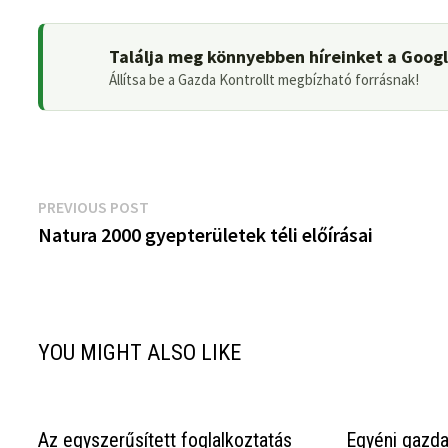
Találja meg könnyebben híreinket a Goog
Állítsa be a Gazda Kontrollt megbízható forrásnak!
Bejegyzés
Previous
PREVIOUS POST
post:
Natura 2000 gyepterületek téli előírásai
navigáció
YOU MIGHT ALSO LIKE
Az egyszerűsített foglalkoztatás
Egyéni gazd