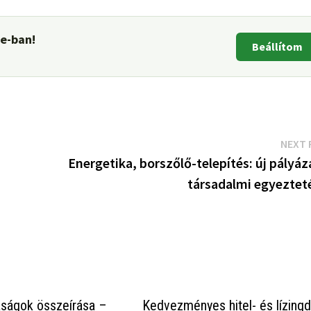
le-ban!
Beállítom
NEXT 
Energetika, borszőlő-telepítés: új pályá
társadalmi egyeztet
aságok összeírása –
Kedvezményes hitel- és lízingdí