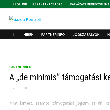
Skip
RÓLUNK
SZAKTANÁCSADÁS
PÁLYÁZATI MENEDZSMENT
to
content
HÍREK
PARTNERINFO
JOGSZABÁLYOK
H
PARTNERINFO
A „de minimis” támogatási k
2017.11.10.
Mint ismert, számos támogatási jogcím az ún. c