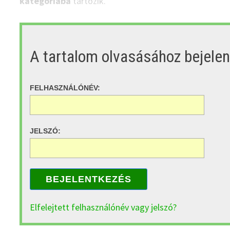
kategóriába
tartozik.
A tartalom olvasásához bejele
FELHASZNÁLÓNÉV:
JELSZÓ:
BEJELENTKEZÉS
Elfelejtett felhasználónév vagy jelszó?