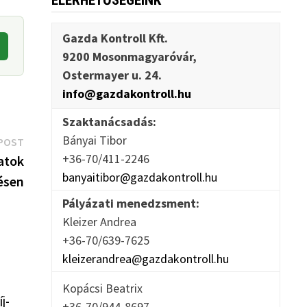
ELÉRHETŐSÉGEINK
Gazda Kontroll Kft.
9200 Mosonmagyaróvár,
Ostermayer u. 24.
info@gazdakontroll.hu
Szaktanácsadás:
Bányai Tibor
Next
POST
+36-70/411-2246
post:
zatok
banyaitibor@gazdakontroll.hu
ésen
Pályázati menedzsment:
Kleizer Andrea
+36-70/639-7625
kleizerandrea@gazdakontroll.hu
Kopácsi Beatrix
j-
+36-70/944-8697