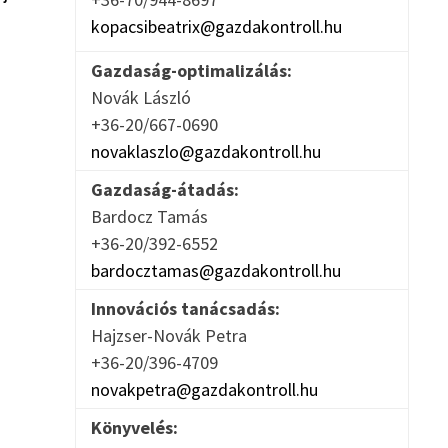
kopacsibeatrix@gazdakontroll.hu
Gazdaság-optimalizálás:
Novák László
+36-20/667-0690
novaklaszlo@gazdakontroll.hu
Gazdaság-átadás:
Bardocz Tamás
+36-20/392-6552
bardocztamas@gazdakontroll.hu
Innovációs tanácsadás:
Hajzser-Novák Petra
+36-20/396-4709
novakpetra@gazdakontroll.hu
Könyvelés: