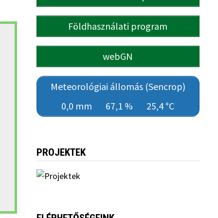
Földhasználati program
webGN
Meteorológiai állomás (Sencrop)
0,0 mm
67,1 %
25,4 °C
PROJEKTEK