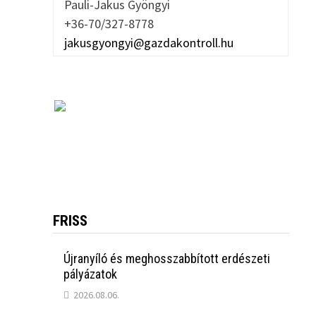
Pauli-Jakus Gyöngyi
+36-70/327-8778
jakusgyongyi@gazdakontroll.hu
FRISS
Újranyíló és meghosszabbított erdészeti
pályázatok
2026.08.06.