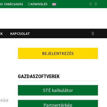
ÓS TANÁCSADÁS
KÖNYVELÉS
EK
KAPCSOLAT
BEJELENTKEZÉS
GAZDASZOFTVEREK
STÉ kalkulátor
tási
Partnertérkép