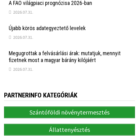
A FAO világpiaci prognózisa 2026-ban
2026.07.31.
Újabb körös adategyeztető levelek
2026.07.31.
Megugrottak a felvásárlási árak: mutatjuk, mennyit
fizetnek most a magyar bárány kilójáért
2026.07.31.
PARTNERINFO KATEGÓRIÁK
Szántóföldi növénytermesztés
Állattenyésztés