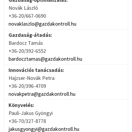
Novák László
+36-20/667-0690
novaklaszlo@gazdakontroll.hu
Gazdaság-átadás:
Bardocz Tamás
+36-20/392-6552
bardocztamas@gazdakontroll.hu
Innovációs tanácsadás:
Hajzser-Novák Petra
+36-20/396-4709
novakpetra@gazdakontroll.hu
Könyvelés:
Pauli-Jakus Gyöngyi
+36-70/327-8778
jakusgyongyi@gazdakontroll.hu