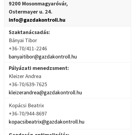
9200 Mosonmagyaróvár,
Ostermayer u. 24.
info@gazdakontroll.hu
Szaktanácsadás:
Bányai Tibor
+36-70/411-2246
banyaitibor@gazdakontroll.hu
Pályázati menedzsment:
Kleizer Andrea
+36-70/639-7625
kleizerandrea@gazdakontroll.hu
Kopácsi Beatrix
+36-70/944-8697
kopacsibeatrix@gazdakontroll.hu
Gazdaság-optimalizálás: