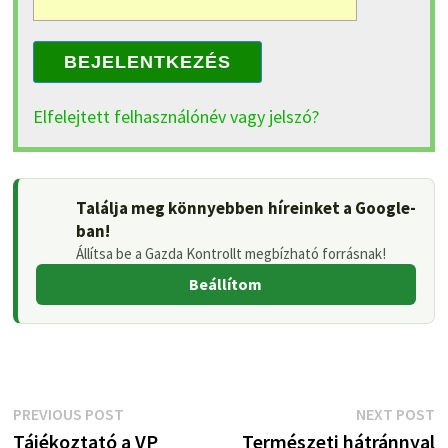
BEJELENTKEZÉS
Elfelejtett felhasználónév vagy jelszó?
Találja meg könnyebben híreinket a Google-
ban!
Állítsa be a Gazda Kontrollt megbízható forrásnak!
Beállítom
Bejegyzés
Previous
N
PREVIOUS POST
NEXT POST
post:
p
Tájékoztató a VP
Természeti hátránnyal