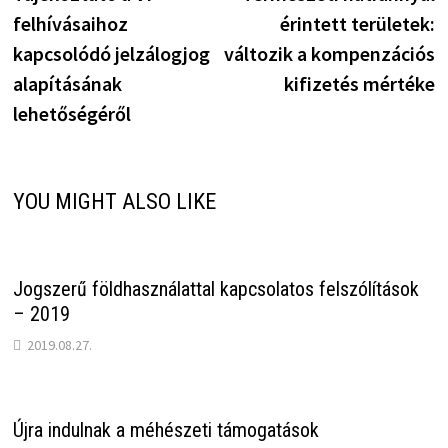
navigáció
felhívásaihoz
érintett területek:
kapcsolódó jelzálogjog
változik a kompenzációs
alapításának
kifizetés mértéke
lehetőségéről
YOU MIGHT ALSO LIKE
Jogszerű földhasználattal kapcsolatos felszólítások
– 2019
2019.08.27.
Újra indulnak a méhészeti támogatások