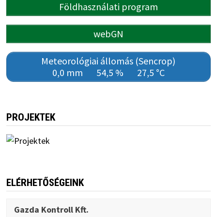
Földhasználati program
webGN
Meteorológiai állomás (Sencrop)
0,0 mm
54,5 %
27,5 °C
PROJEKTEK
ELÉRHETŐSÉGEINK
Gazda Kontroll Kft.