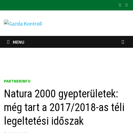
Skip
to
content
MENU
PARTNERINFO
Natura 2000 gyepterületek:
még tart a 2017/2018-as téli
legeltetési időszak