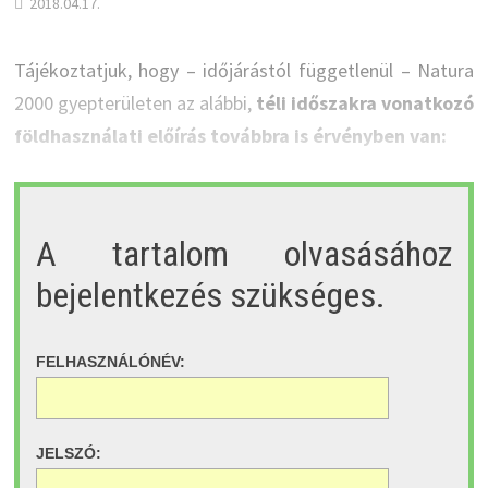
2018.04.17.
Tájékoztatjuk, hogy – időjárástól függetlenül – Natura
2000 gyepterületen az alábbi,
téli időszakra vonatkozó
földhasználati előírás továbbra is érvényben van:
A tartalom olvasásához
bejelentkezés szükséges.
FELHASZNÁLÓNÉV:
JELSZÓ: