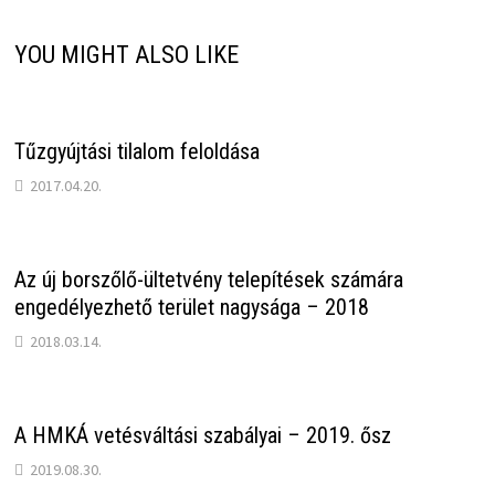
YOU MIGHT ALSO LIKE
Tűzgyújtási tilalom feloldása
2017.04.20.
Az új borszőlő-ültetvény telepítések számára
engedélyezhető terület nagysága – 2018
2018.03.14.
A HMKÁ vetésváltási szabályai – 2019. ősz
2019.08.30.