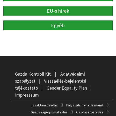
EU-s hírek
Egyéb
Gazda Kontroll Kft.
|
Adatvédelmi
szabályzat
|
Visszaélés-bejelentési
tájékoztató
|
Gender Equality Plan
|
Impresszum
Szaktanácsadás
Pályázati menedzsment
Gazdaság-optimalizálás
Gazdaság-átadás