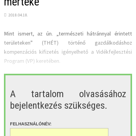
mértéke
2018.04.18.
Mint ismert, az ún. „természeti hátránnyal érintett
területeken” (THÉT) történő gazdálkodáshoz
kompenzációs kifizetés igényelhető a Vidékfejlesztési
Program (VP) keretében.
A tartalom olvasásához
bejelentkezés szükséges.
FELHASZNÁLÓNÉV: