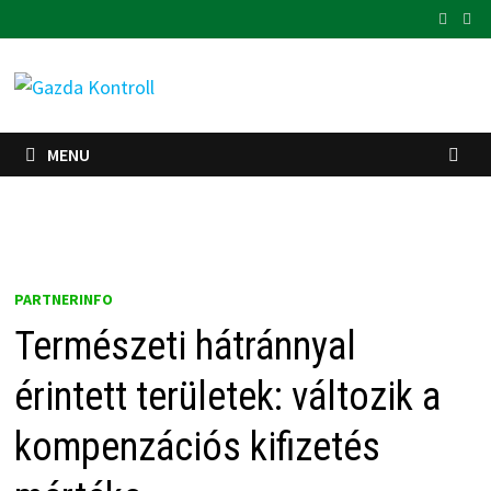
Skip
to
content
MENU
PARTNERINFO
Természeti hátránnyal
érintett területek: változik a
kompenzációs kifizetés