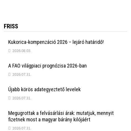
FRISS
Kukorica-kompenzáció 2026 – lejáró határidő!
2026.08.03.
A FAO világpiaci prognózisa 2026-ban
2026.07.31.
Újabb körös adategyeztető levelek
2026.07.31.
Megugrottak a felvásárlási árak: mutatjuk, mennyit
fizetnek most a magyar bárány kilójáért
2026.07.31.