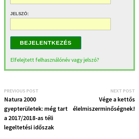
JELSZÓ:
BEJELENTKEZÉS
Elfelejtett felhasználónév vagy jelszó?
Bejegyzés
Previous
N
PREVIOUS POST
NEXT POST
post:
p
Natura 2000
Vége a kettős
navigáció
gyepterületek: még tart
élelmiszerminőségnek!
a 2017/2018-as téli
legeltetési időszak