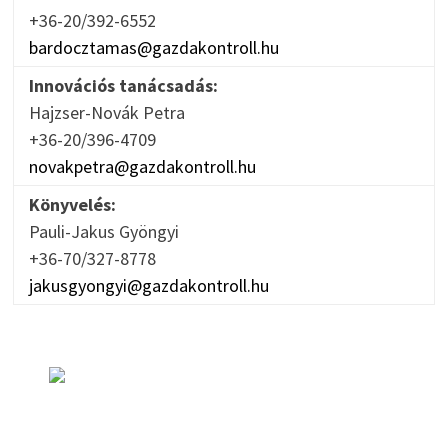
+36-20/392-6552
bardocztamas@gazdakontroll.hu
Innovációs tanácsadás:
Hajzser-Novák Petra
+36-20/396-4709
novakpetra@gazdakontroll.hu
Könyvelés:
Pauli-Jakus Gyöngyi
+36-70/327-8778
jakusgyongyi@gazdakontroll.hu