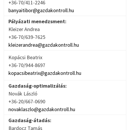
+36-70/411-2246
banyaitibor@gazdakontroll.hu
Pályázati menedzsment:
Kleizer Andrea
+36-70/639-7625
kleizerandrea@gazdakontroll.hu
Kopácsi Beatrix
+36-70/944-8697
kopacsibeatrix@gazdakontroll.hu
Gazdaság-optimalizálás:
Novák László
+36-20/667-0690
novaklaszlo@gazdakontroll.hu
Gazdaság-átadás:
Bardocz Tamás