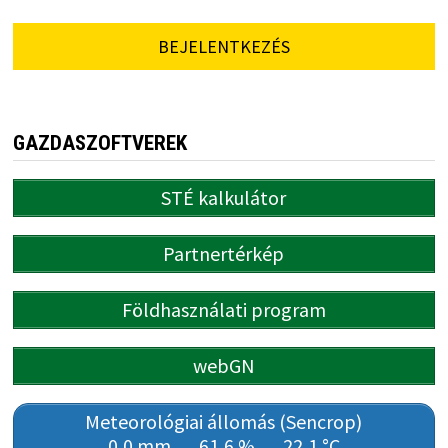
BEJELENTKEZÉS
GAZDASZOFTVEREK
STÉ kalkulátor
Partnertérkép
Földhasználati program
webGN
Meteorológiai állomás (Sencrop)
0,0 mm
61,6 %
22,1 °C