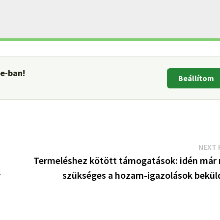
le-ban!
Beállítom
NEXT 
Termeléshez kötött támogatások: idén már
r
szükséges a hozam-igazolások bekül