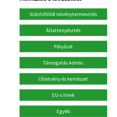
Szántóföldi növénytermesztés
Állattenyésztés
Pályázat
Támogatás Admin.
Ültetvény és kertészet
EU-s hírek
Egyéb