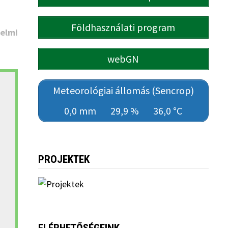
Földhasználati program
elmi
webGN
Meteorológiai állomás (Sencrop)
0,0 mm
29,9 %
36,0 °C
PROJEKTEK