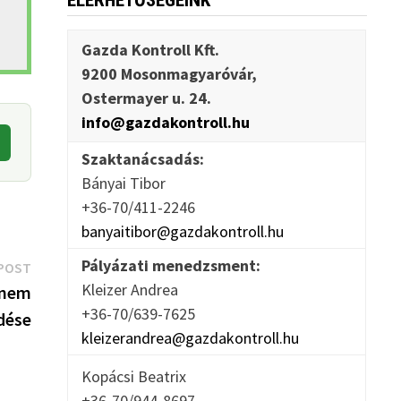
ELÉRHETŐSÉGEINK
Gazda Kontroll Kft.
9200 Mosonmagyaróvár,
Ostermayer u. 24.
info@gazdakontroll.hu
Szaktanácsadás:
Bányai Tibor
+36-70/411-2246
banyaitibor@gazdakontroll.hu
Pályázati menedzsment:
Next
POST
Kleizer Andrea
post:
 nem
+36-70/639-7625
dése
kleizerandrea@gazdakontroll.hu
Kopácsi Beatrix
+36-70/944-8697