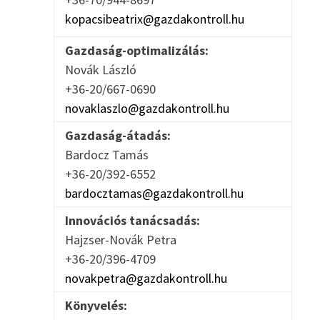
kopacsibeatrix@gazdakontroll.hu
Gazdaság-optimalizálás:
Novák László
+36-20/667-0690
novaklaszlo@gazdakontroll.hu
Gazdaság-átadás:
Bardocz Tamás
+36-20/392-6552
bardocztamas@gazdakontroll.hu
Innovációs tanácsadás:
Hajzser-Novák Petra
+36-20/396-4709
novakpetra@gazdakontroll.hu
Könyvelés: