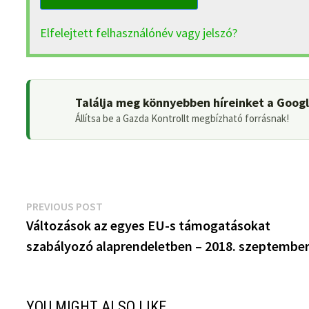
Elfelejtett felhasználónév vagy jelszó?
Találja meg könnyebben híreinket a Goog
Állítsa be a Gazda Kontrollt megbízható forrásnak!
Bejegyzés
Previous
PREVIOUS POST
post:
Változások az egyes EU-s támogatásokat
navigáció
szabályozó alaprendeletben – 2018. szeptembe
YOU MIGHT ALSO LIKE