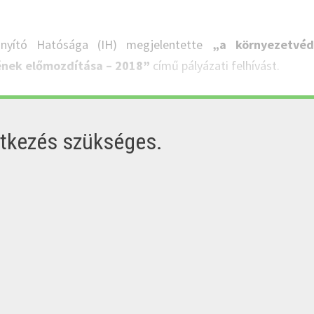
ányító Hatósága (IH) megjelentette
„a környezetvéd
sének előmozdítása – 2018”
című pályázati felhívást.
ntkezés szükséges.