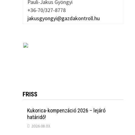
Pauli-Jakus Gyöngyi
+36-70/327-8778
jakusgyongyi@gazdakontroll.hu
FRISS
Kukorica-kompenzáció 2026 – lejáró
határidő!
2026.08.03.