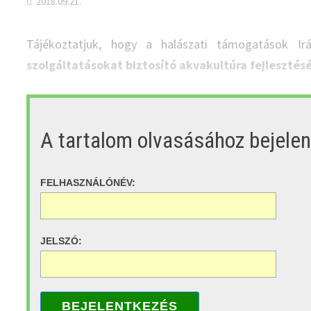
2018.09.21.
Tájékoztatjuk, hogy a halászati támogatások Ir
szolgáltatásokat biztosító akvakultúra fejleszté
A tartalom olvasásához bejele
FELHASZNÁLÓNÉV:
JELSZÓ:
BEJELENTKEZÉS