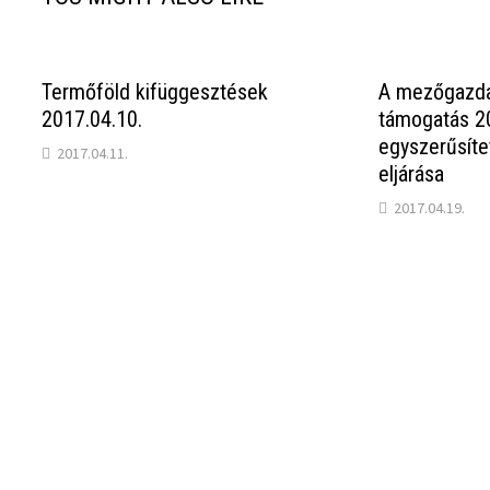
Termőföld kifüggesztések
A mezőgazda
2017.04.10.
támogatás 20
egyszerűsíte
2017.04.11.
eljárása
2017.04.19.