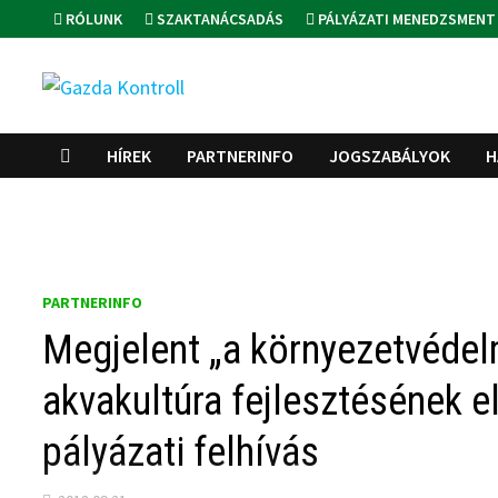
Skip
RÓLUNK
SZAKTANÁCSADÁS
PÁLYÁZATI MENEDZSMENT
to
content
HÍREK
PARTNERINFO
JOGSZABÁLYOK
H
PARTNERINFO
Megjelent „a környezetvédel
akvakultúra fejlesztésének 
pályázati felhívás