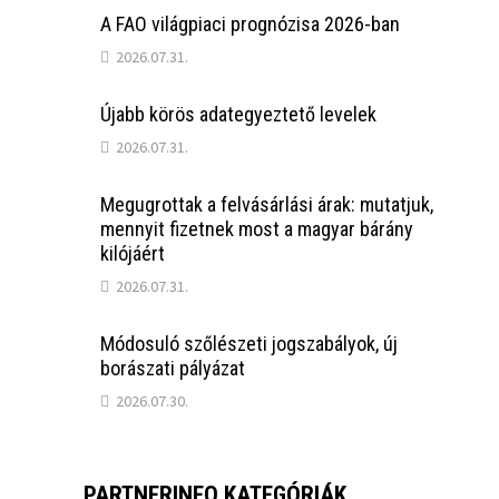
A FAO világpiaci prognózisa 2026-ban
2026.07.31.
Újabb körös adategyeztető levelek
2026.07.31.
Megugrottak a felvásárlási árak: mutatjuk,
mennyit fizetnek most a magyar bárány
kilójáért
2026.07.31.
Módosuló szőlészeti jogszabályok, új
borászati pályázat
2026.07.30.
PARTNERINFO KATEGÓRIÁK