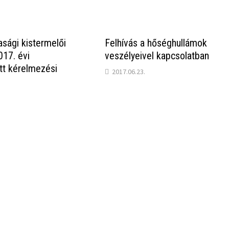
sági kistermelői
Felhívás a hőséghullámok
17. évi
veszélyeivel kapcsolatban
tt kérelmezési
2017.06.23.