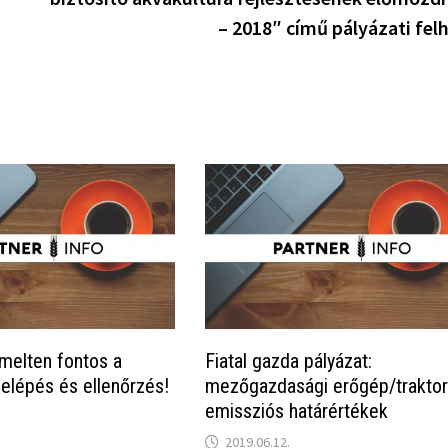
– 2018″ című pályázati fel
melten fontos a
Fiatal gazda pályázat:
elépés és ellenőrzés!
mezőgazdasági erőgép/trakto
emissziós határértékek
2019.06.12.