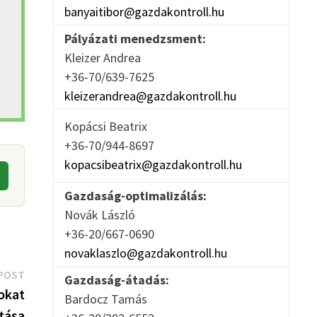
banyaitibor@gazdakontroll.hu
Pályázati menedzsment:
Kleizer Andrea
+36-70/639-7625
kleizerandrea@gazdakontroll.hu
Kopácsi Beatrix
+36-70/944-8697
kopacsibeatrix@gazdakontroll.hu
Gazdaság-optimalizálás:
Novák László
+36-20/667-0690
novaklaszlo@gazdakontroll.hu
Next
POST
Gazdaság-átadás:
post:
okat
Bardocz Tamás
tása