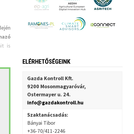
lején
mazó
it is
ELÉRHETŐSÉGEINK
Gazda Kontroll Kft.
9200 Mosonmagyaróvár,
Ostermayer u. 24.
info@gazdakontroll.hu
Szaktanácsadás:
Bányai Tibor
+36-70/411-2246