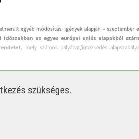
felmerült egyéb módosítási igények alapján – szeptember e
i időszakban az egyes európai uniós alapokból szár
rendelet,
mely számos pályázat/intézkedés alapszabálya
ntkezés szükséges.