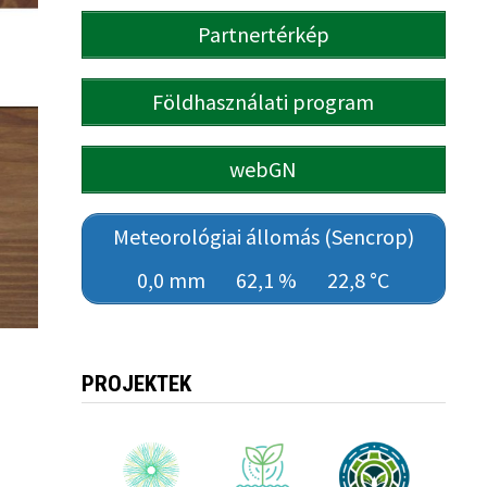
Partnertérkép
Földhasználati program
webGN
Meteorológiai állomás (Sencrop)
0,0 mm
62,1 %
22,8 °C
PROJEKTEK