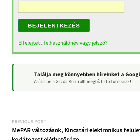
BEJELENTKEZÉS
Elfelejtett felhasználónév vagy jelszó?
Találja meg könnyebben híreinket a Goog
Állítsa be a Gazda Kontrollt megbízható forrásnak!
Bejegyzés
Previous
PREVIOUS POST
post:
MePAR változások, Kincstári elektronikus felüle
navigáció
korlátozott elérhetősége