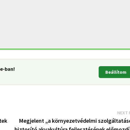
le-ban!
Beállítom
NEXT 
tek
Megjelent „a környezetvédelmi szolgáltatás
biztosító akvakultúra fejlesztésének előmozdí