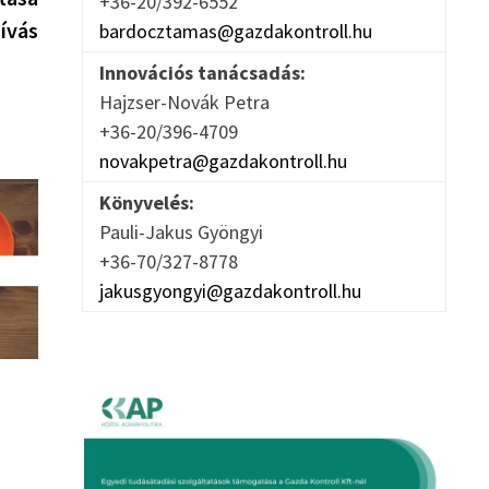
+36-20/392-6552
hívás
bardocztamas@gazdakontroll.hu
Innovációs tanácsadás:
Hajzser-Novák Petra
+36-20/396-4709
novakpetra@gazdakontroll.hu
Könyvelés:
Pauli-Jakus Gyöngyi
+36-70/327-8778
jakusgyongyi@gazdakontroll.hu
r