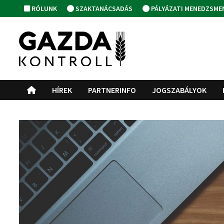
Skip
RÓLUNK
SZAKTANÁCSADÁS
PÁLYÁZATI MENEDZSME
to
content
HÍREK
PARTNERINFO
JOGSZABÁLYOK