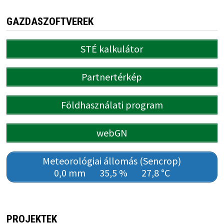
GAZDASZOFTVEREK
STÉ kalkulátor
Partnertérkép
Földhasználati program
webGN
Meteorológiai állomás (Sencrop)
0,0 mm
35,5 %
27,8 °C
PROJEKTEK