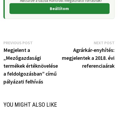
Állítsa be a Gazda Kontrollt megbízható forrásnak!
Beállítom
Bejegyzés
Previous
N
PREVIOUS POST
NEXT POST
post:
p
Megjelent a
Agrárkár-enyhítés:
navigáció
„Mezőgazdasági
megjelentek a 2018. évi
termékek értéknövelése
referenciaárak
a feldolgozásban” című
pályázati felhívás
YOU MIGHT ALSO LIKE