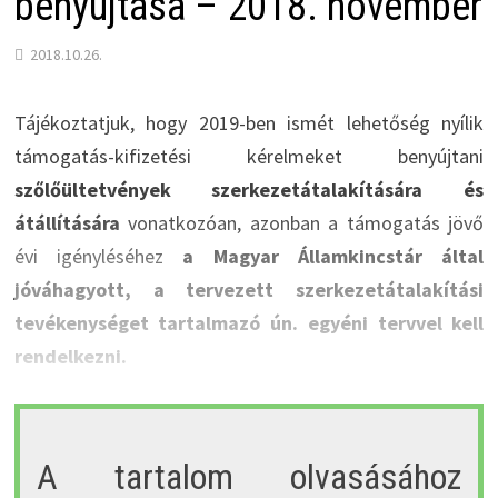
benyújtása – 2018. november
2018.10.26.
Tájékoztatjuk, hogy 2019-ben ismét lehetőség nyílik
támogatás-kifizetési kérelmeket benyújtani
szőlőültetvények szerkezetátalakítására és
átállítására
vonatkozóan, azonban a támogatás jövő
évi igényléséhez
a Magyar Államkincstár által
jóváhagyott, a tervezett szerkezetátalakítási
tevékenységet tartalmazó ún. egyéni tervvel kell
rendelkezni.
A tartalom olvasásához