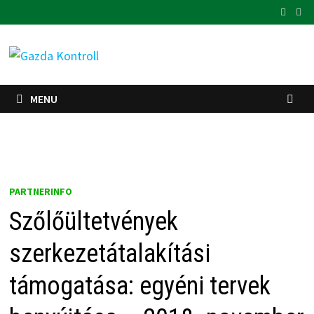
Skip
to
content
MENU
PARTNERINFO
Szőlőültetvények
szerkezetátalakítási
támogatása: egyéni tervek