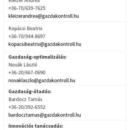
Kleizer Andrea
+36-70/639-7625
kleizerandrea@gazdakontroll.hu
Kopácsi Beatrix
+36-70/944-8697
kopacsibeatrix@gazdakontroll.hu
Gazdaság-optimalizálás:
Novák László
+36-20/667-0690
novaklaszlo@gazdakontroll.hu
Gazdaság-átadás:
Bardocz Tamás
+36-20/392-6552
bardocztamas@gazdakontroll.hu
Innovációs tanácsadás: