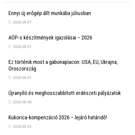
Ennyi új erőgép állt munkába júliusban
2026.08.07.
AÖP-s készítmények igazolásai – 2026
2026.08.07.
Ez történik most a gabonapiacon: USA, EU, Ukrajna,
Oroszország
2026.08.07.
Újranyíló és meghosszabbított erdészeti pályázatok
2026.08.06.
Kukorica-kompenzáció 2026 – lejáró határidő!
2026.08.03.