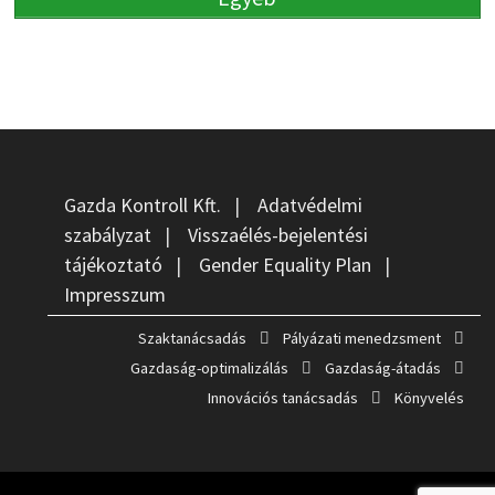
Gazda Kontroll Kft.
|
Adatvédelmi
szabályzat
|
Visszaélés-bejelentési
tájékoztató
|
Gender Equality Plan
|
Impresszum
Szaktanácsadás
Pályázati menedzsment
Gazdaság-optimalizálás
Gazdaság-átadás
Innovációs tanácsadás
Könyvelés