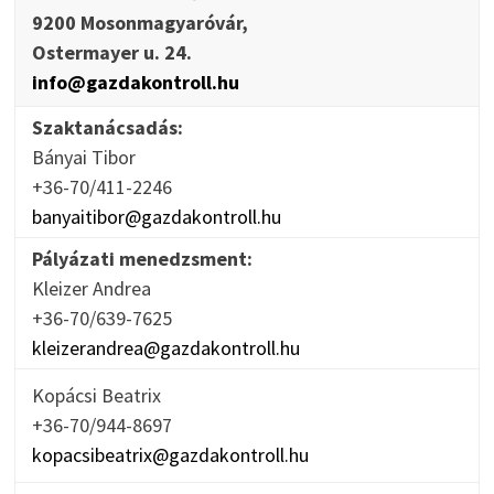
9200 Mosonmagyaróvár,
Ostermayer u. 24.
info@gazdakontroll.hu
Szaktanácsadás:
Bányai Tibor
+36-70/411-2246
banyaitibor@gazdakontroll.hu
Pályázati menedzsment:
Kleizer Andrea
+36-70/639-7625
kleizerandrea@gazdakontroll.hu
Kopácsi Beatrix
+36-70/944-8697
kopacsibeatrix@gazdakontroll.hu