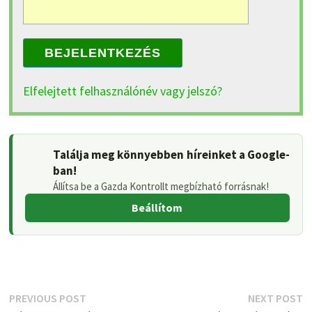
BEJELENTKEZÉS
Elfelejtett felhasználónév vagy jelszó?
Találja meg könnyebben híreinket a Google-
ban!
Állítsa be a Gazda Kontrollt megbízható forrásnak!
Beállítom
Bejegyzés
Previous
N
PREVIOUS POST
NEXT POST