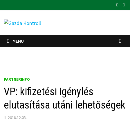
Skip
to
content
MENU
PARTNERINFO
VP: kifizetési igénylés
elutasítása utáni lehetőségek
2018.12.03.