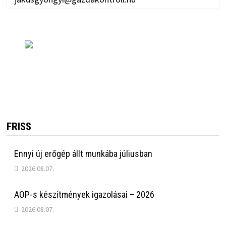
FRISS
Ennyi új erőgép állt munkába júliusban
2026.08.07.
AÖP-s készítmények igazolásai – 2026
2026.08.07.