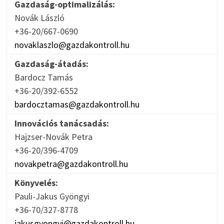
Gazdaság-optimalizálás:
Novák László
+36-20/667-0690
novaklaszlo@gazdakontroll.hu
Gazdaság-átadás:
Bardocz Tamás
+36-20/392-6552
bardocztamas@gazdakontroll.hu
Innovációs tanácsadás:
Hajzser-Novák Petra
+36-20/396-4709
novakpetra@gazdakontroll.hu
Könyvelés:
Pauli-Jakus Gyöngyi
+36-70/327-8778
jakusgyongyi@gazdakontroll.hu