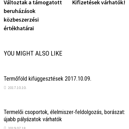
post:
p
Változtak a támogatott
Kifizetések várhatók!
navigáció
beruházások
közbeszerzési
értékhatárai
YOU MIGHT ALSO LIKE
Termőföld kifüggesztések 2017.10.09.
2017.10.10.
Termelői csoportok, élelmiszer-feldolgozás, borászat:
újabb pályázatok várhatók
2019.07.18.