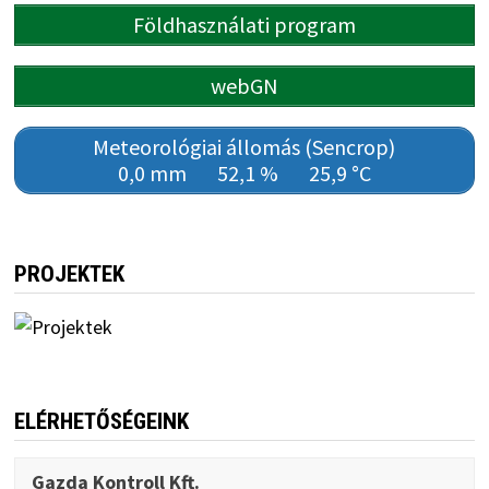
Földhasználati program
webGN
Meteorológiai állomás (Sencrop)
0,0 mm
52,1 %
25,9 °C
PROJEKTEK
ELÉRHETŐSÉGEINK
Gazda Kontroll Kft.