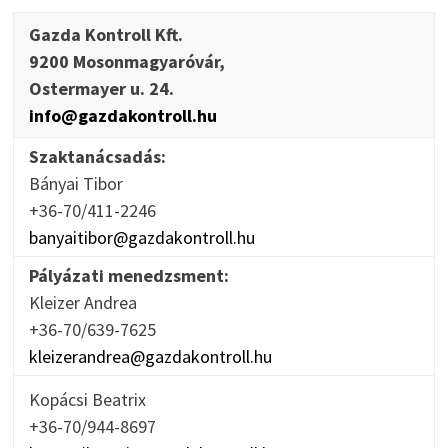
Gazda Kontroll Kft.
9200 Mosonmagyaróvár,
Ostermayer u. 24.
info@gazdakontroll.hu
Szaktanácsadás:
Bányai Tibor
+36-70/411-2246
banyaitibor@gazdakontroll.hu
Pályázati menedzsment:
Kleizer Andrea
+36-70/639-7625
kleizerandrea@gazdakontroll.hu
Kopácsi Beatrix
+36-70/944-8697