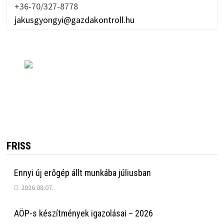
+36-70/327-8778
jakusgyongyi@gazdakontroll.hu
FRISS
Ennyi új erőgép állt munkába júliusban
2026.08.07.
AÖP-s készítmények igazolásai – 2026