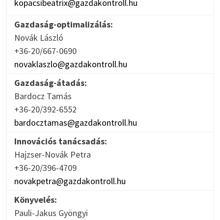
kopacsibeatrix@gazdakontroll.hu
Gazdaság-optimalizálás:
Novák László
+36-20/667-0690
novaklaszlo@gazdakontroll.hu
Gazdaság-átadás:
Bardocz Tamás
+36-20/392-6552
bardocztamas@gazdakontroll.hu
Innovációs tanácsadás:
Hajzser-Novák Petra
+36-20/396-4709
novakpetra@gazdakontroll.hu
Könyvelés:
Pauli-Jakus Gyöngyi