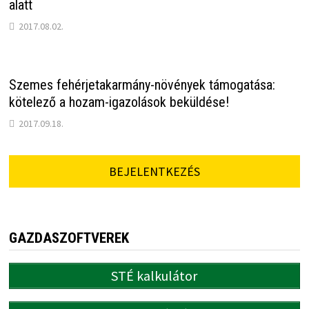
alatt
2017.08.02.
Szemes fehérjetakarmány-növények támogatása:
kötelező a hozam-igazolások beküldése!
2017.09.18.
BEJELENTKEZÉS
GAZDASZOFTVEREK
STÉ kalkulátor