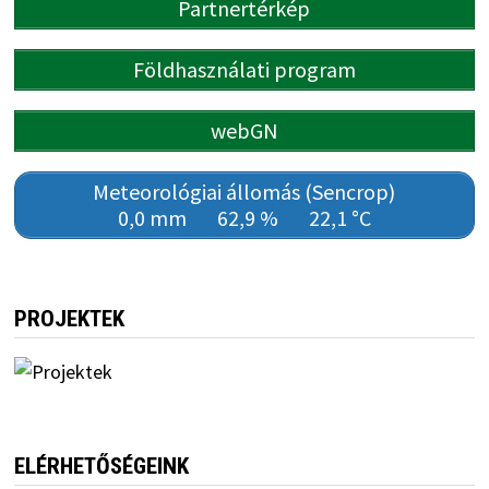
Partnertérkép
Földhasználati program
webGN
Meteorológiai állomás (Sencrop)
0,0 mm
62,9 %
22,1 °C
PROJEKTEK
ELÉRHETŐSÉGEINK