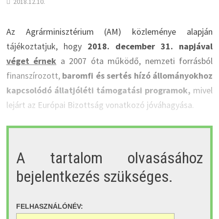
2018.12.10.
Az Agrárminisztérium (AM) közleménye alapján
tájékoztatjuk, hogy
2018. december 31. napjával
véget érnek
a 2007 óta működő, nemzeti forrásból
finanszírozott,
baromfi és sertés hízó állományokhoz
kapcsolódó állatjóléti támogatási programok,
mivel
lejárt az Európai Bizottság vonatkozó jóváhagyása.
A tartalom olvasásához
bejelentkezés szükséges.
FELHASZNÁLÓNÉV: