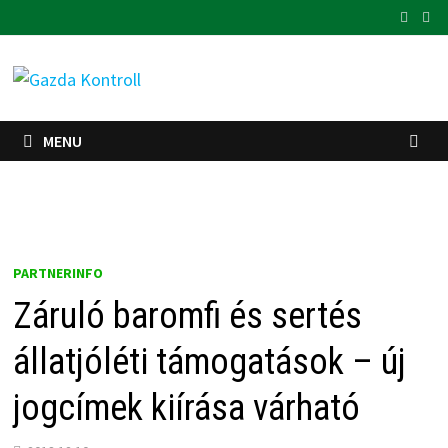
Skip
to
content
MENU
PARTNERINFO
Záruló baromfi és sertés
állatjóléti támogatások – új
jogcímek kiírása várható