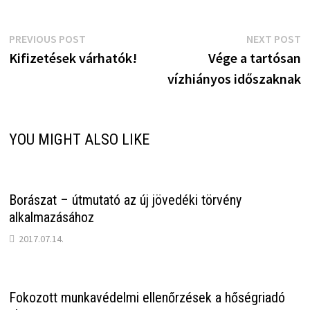
Bejegyzés
Previous
N
PREVIOUS POST
NEXT POST
post:
p
Kifizetések várhatók!
Vége a tartósan
navigáció
vízhiányos időszaknak
YOU MIGHT ALSO LIKE
Borászat – útmutató az új jövedéki törvény
alkalmazásához
2017.07.14.
Fokozott munkavédelmi ellenőrzések a hőségriadó