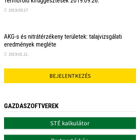
Termőföld kifüggesztések 2019.09.26.
2019.09.27.
AKG-s és nitrátérzékeny területek: talajvizsgálati
eredmények megléte
2019.01.21.
BEJELENTKEZÉS
GAZDASZOFTVEREK
STÉ kalkulátor