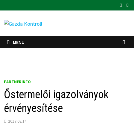
Skip
to
content
MENU
PARTNERINFO
Őstermelői igazolványok
érvényesítése
2017.02.14.