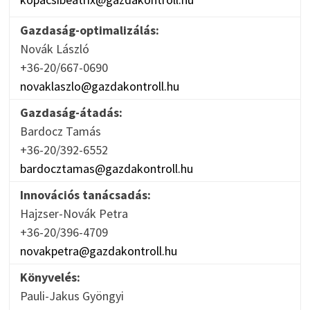
Gazdaság-optimalizálás:
Novák László
+36-20/667-0690
novaklaszlo@gazdakontroll.hu
Gazdaság-átadás:
Bardocz Tamás
+36-20/392-6552
bardocztamas@gazdakontroll.hu
Innovációs tanácsadás:
Hajzser-Novák Petra
+36-20/396-4709
novakpetra@gazdakontroll.hu
Könyvelés:
Pauli-Jakus Gyöngyi