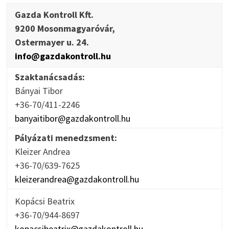
Gazda Kontroll Kft.
9200 Mosonmagyaróvár,
Ostermayer u. 24.
info@gazdakontroll.hu
Szaktanácsadás:
Bányai Tibor
+36-70/411-2246
banyaitibor@gazdakontroll.hu
Pályázati menedzsment:
Kleizer Andrea
+36-70/639-7625
kleizerandrea@gazdakontroll.hu
Kopácsi Beatrix
+36-70/944-8697
kopacsibeatrix@gazdakontroll.hu