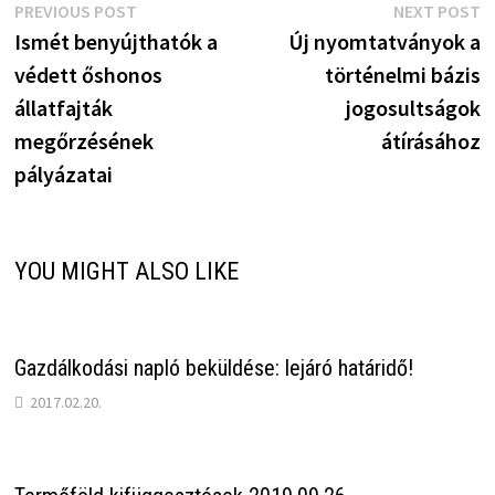
Bejegyzés
Previous
N
PREVIOUS POST
NEXT POST
post:
p
Ismét benyújthatók a
Új nyomtatványok a
navigáció
védett őshonos
történelmi bázis
állatfajták
jogosultságok
megőrzésének
átírásához
pályázatai
YOU MIGHT ALSO LIKE
Gazdálkodási napló beküldése: lejáró határidő!
2017.02.20.