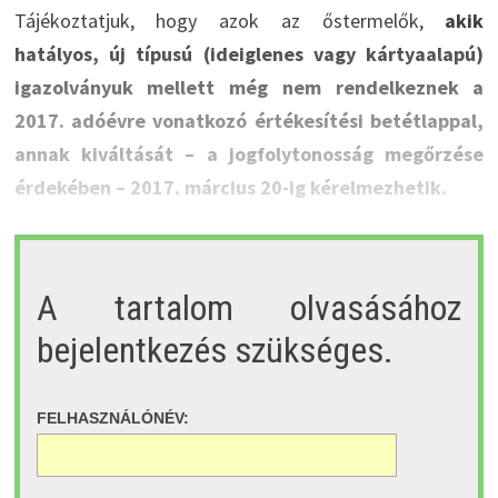
Tájékoztatjuk, hogy azok az őstermelők,
akik
hatályos, új típusú (ideiglenes vagy kártyaalapú)
igazolványuk mellett még nem rendelkeznek a
2017. adóévre vonatkozó értékesítési betétlappal,
annak kiváltását – a jogfolytonosság megőrzése
érdekében – 2017. március 20-ig kérelmezhetik.
A tartalom olvasásához
bejelentkezés szükséges.
FELHASZNÁLÓNÉV: