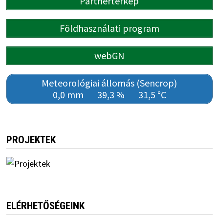
Partnertérkép
Földhasználati program
webGN
Meteorológiai állomás (Sencrop)
0,0 mm
39,3 %
31,5 °C
PROJEKTEK
ELÉRHETŐSÉGEINK