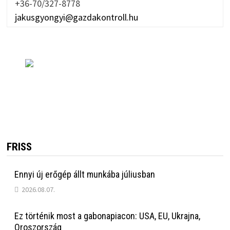
+36-70/327-8778
jakusgyongyi@gazdakontroll.hu
FRISS
Ennyi új erőgép állt munkába júliusban
2026.08.07.
Ez történik most a gabonapiacon: USA, EU, Ukrajna,
Oroszország