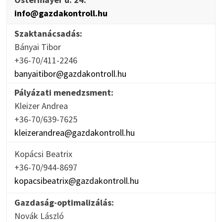
info@gazdakontroll.hu
Szaktanácsadás:
Bányai Tibor
+36-70/411-2246
banyaitibor@gazdakontroll.hu
Pályázati menedzsment:
Kleizer Andrea
+36-70/639-7625
kleizerandrea@gazdakontroll.hu
Kopácsi Beatrix
+36-70/944-8697
kopacsibeatrix@gazdakontroll.hu
Gazdaság-optimalizálás:
Novák László