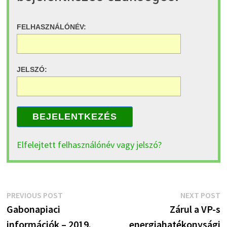
FELHASZNÁLÓNÉV:
JELSZÓ:
BEJELENTKEZÉS
Elfelejtett felhasználónév vagy jelszó?
Bejegyzés
Previous
N
PREVIOUS POST
NEXT POST
post:
p
Gabonapiaci
Zárul a VP-s
navigáció
információk – 2019.
energiahatékonysági