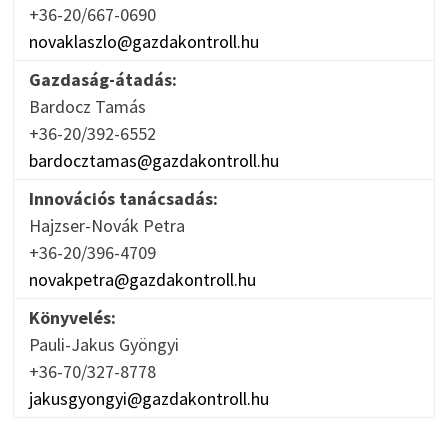
+36-20/667-0690
novaklaszlo@gazdakontroll.hu
Gazdaság-átadás:
Bardocz Tamás
+36-20/392-6552
bardocztamas@gazdakontroll.hu
Innovációs tanácsadás:
Hajzser-Novák Petra
+36-20/396-4709
novakpetra@gazdakontroll.hu
Könyvelés:
Pauli-Jakus Gyöngyi
+36-70/327-8778
jakusgyongyi@gazdakontroll.hu