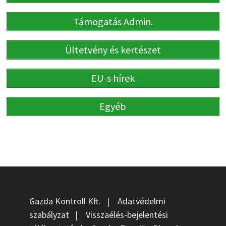
Támogatás Admin.
Ültetvény és kertészet
EU-s hírek
Egyéb
Gazda Kontroll Kft.
|
Adatvédelmi
szabályzat
|
Visszaélés-bejelentési