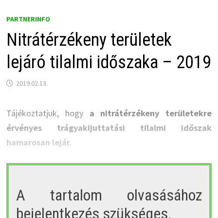
PARTNERINFO
Nitrátérzékeny területek
lejáró tilalmi időszaka – 2019
2019.02.13.
Tájékoztatjuk, hogy
a nitrátérzékeny területekre
érvényes trágyakijuttatási tilalmi időszak
hamarosan lejár.
A tartalom olvasásához
bejelentkezés szükséges.