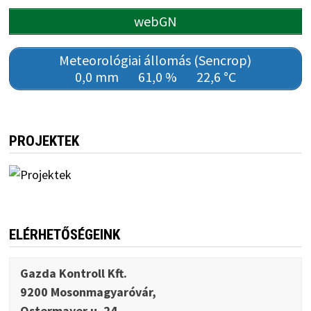
webGN
Meteorológiai állomás (Sencrop)
0,0 mm
61,0 %
22,6 °C
PROJEKTEK
ELÉRHETŐSÉGEINK
Gazda Kontroll Kft.
9200 Mosonmagyaróvár,
Ostermayer u. 24.