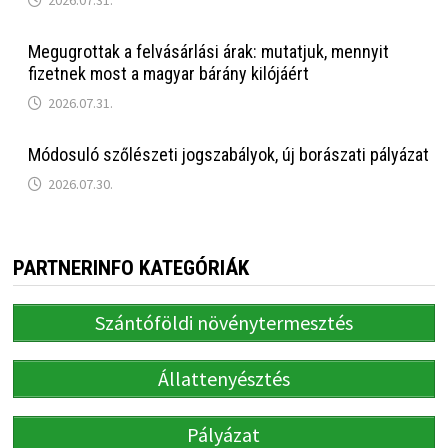
Megugrottak a felvásárlási árak: mutatjuk, mennyit
fizetnek most a magyar bárány kilójáért
2026.07.31.
Módosuló szőlészeti jogszabályok, új borászati pályázat
2026.07.30.
PARTNERINFO KATEGÓRIÁK
Szántóföldi növénytermesztés
Állattenyésztés
Pályázat