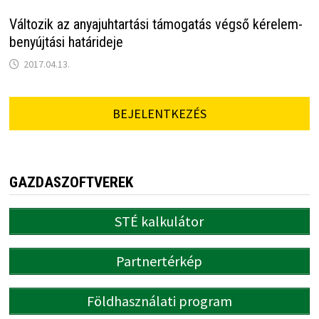
Változik az anyajuhtartási támogatás végső kérelem-
benyújtási határideje
2017.04.13.
BEJELENTKEZÉS
GAZDASZOFTVEREK
STÉ kalkulátor
Partnertérkép
Földhasználati program