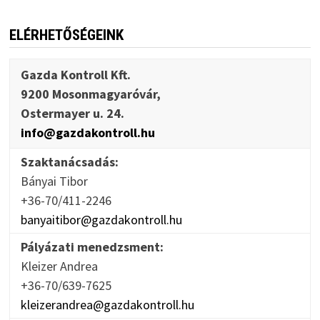
ELÉRHETŐSÉGEINK
Gazda Kontroll Kft.
9200 Mosonmagyaróvár,
Ostermayer u. 24.
info@gazdakontroll.hu
Szaktanácsadás:
Bányai Tibor
+36-70/411-2246
banyaitibor@gazdakontroll.hu
Pályázati menedzsment:
Kleizer Andrea
+36-70/639-7625
kleizerandrea@gazdakontroll.hu