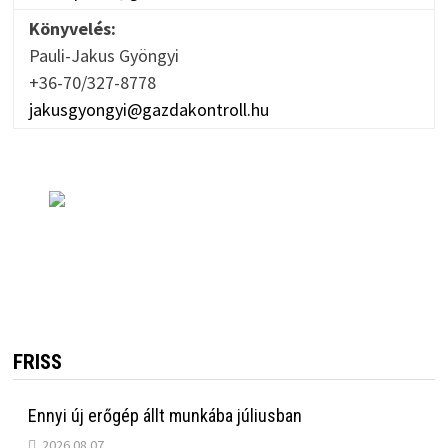
Könyvelés:
Pauli-Jakus Gyöngyi
+36-70/327-8778
jakusgyongyi@gazdakontroll.hu
FRISS
Ennyi új erőgép állt munkába júliusban
2026.08.07.