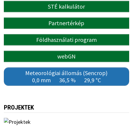
STÉ kalkulátor
Partnertérkép
Földhasználati program
webGN
Meteorológiai állomás (Sencrop)
0,0 mm
36,5 %
29,9 °C
PROJEKTEK