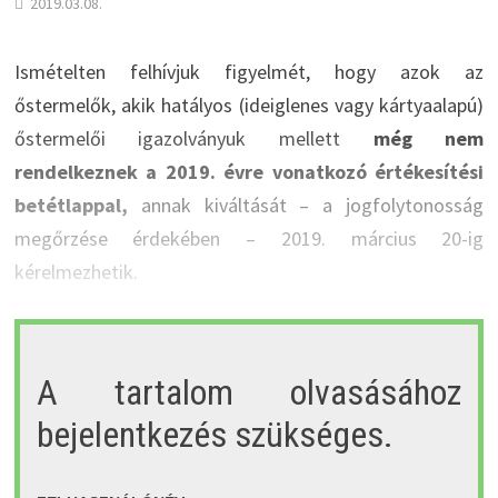
2019.03.08.
Ismételten felhívjuk figyelmét, hogy azok az
őstermelők, akik hatályos (ideiglenes vagy kártyaalapú)
őstermelői igazolványuk mellett
még nem
rendelkeznek a 2019. évre vonatkozó értékesítési
betétlappal,
annak kiváltását – a jogfolytonosság
megőrzése érdekében – 2019. március 20-ig
kérelmezhetik.
A tartalom olvasásához
bejelentkezés szükséges.