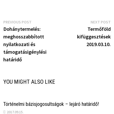
Bejegyzés
Previous
N
PREVIOUS POST
NEXT POST
post:
p
Dohánytermelés:
Termőföld
navigáció
meghosszabbított
kifüggesztések
nyilatkozati és
2019.03.10.
támogatásigénylési
határidő
YOU MIGHT ALSO LIKE
Történelmi bázisjogosultságok – lejáró határidő!
2017.09.15.