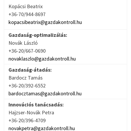
Kopácsi Beatrix
+36-70/944-8697
kopacsibeatrix@gazdakontroll.hu
Gazdaság-optimalizálás:
Novák László
+36-20/667-0690
novaklaszlo@gazdakontroll.hu
Gazdaság-átadás:
Bardocz Tamás
+36-20/392-6552
bardocztamas@gazdakontroll.hu
Innovációs tanácsadás:
Hajzser-Novák Petra
+36-20/396-4709
novakpetra@gazdakontroll.hu