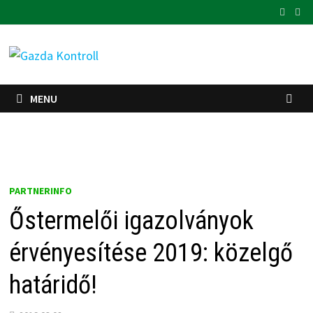
Skip
to
content
MENU
PARTNERINFO
Őstermelői igazolványok
érvényesítése 2019: közelgő
határidő!