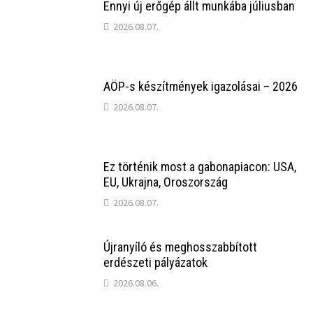
Ennyi új erőgép állt munkába júliusban
2026.08.07.
AÖP-s készítmények igazolásai – 2026
2026.08.07.
Ez történik most a gabonapiacon: USA, EU, Ukrajna,
Oroszország
2026.08.07.
Újranyíló és meghosszabbított erdészeti pályázatok
2026.08.06.
Kukorica-kompenzáció 2026 – lejáró határidő!
2026.08.03.