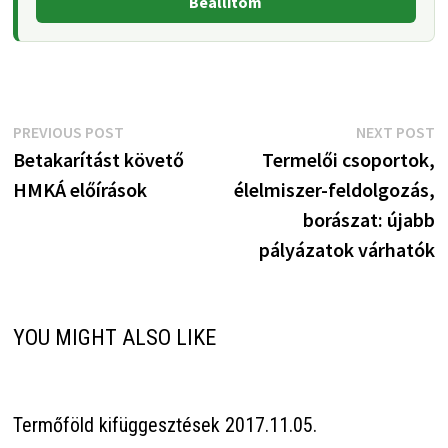
Beállítom
Bejegyzés
Previous
N
PREVIOUS POST
NEXT POST
post:
p
Betakarítást követő
Termelői csoportok,
navigáció
HMKÁ előírások
élelmiszer-feldolgozás,
borászat: újabb
pályázatok várhatók
YOU MIGHT ALSO LIKE
Termőföld kifüggesztések 2017.11.05.