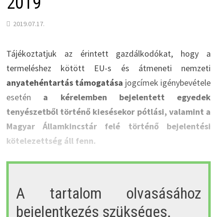
2019
2019.07.17.
Tájékoztatjuk az érintett gazdálkodókat, hogy a
termeléshez kötött EU-s és átmeneti nemzeti
anyatehéntartás támogatása
jogcímek igénybevétele
esetén
a kérelemben bejelentett egyedek
tenyészetből történő kiesésekor pótlási, valamint a
Magyar Államkincstár felé történő bejelentési
kötelezettség áll fenn.
A tartalom olvasásához
bejelentkezés szükséges.