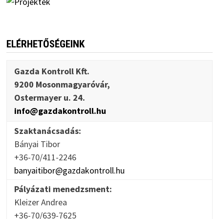
ELÉRHETŐSÉGEINK
Gazda Kontroll Kft.
9200 Mosonmagyaróvár,
Ostermayer u. 24.
info@gazdakontroll.hu
Szaktanácsadás:
Bányai Tibor
+36-70/411-2246
banyaitibor@gazdakontroll.hu
Pályázati menedzsment:
Kleizer Andrea
+36-70/639-7625