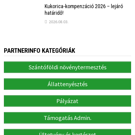
PARTNERINFO KATEGÓRIÁK
Szántóföldi növénytermesztés
Állattenyésztés
Pályázat
Támogatás Admin.
Ültetvény és kertészet
EU-s hírek
Egyéb