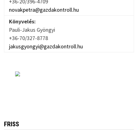
+36-20/396-4709
novakpetra@gazdakontroll.hu
Könyvelés:
Pauli-Jakus Gyöngyi
+36-70/327-8778
jakusgyongyi@gazdakontroll.hu
FRISS