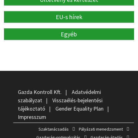
Gazda Kontroll Kft.
|
Adatvédelmi
szabályzat
|
Visszaélés-bejelentési
tájékoztató
|
Gender Equality Plan
|
Impresszum
Szaktanácsadás
Pályázati menedzsment
Gazdaság-optimalizálás
Gazdaság-átadás
Innovációs tanácsadás
Könyvelés
Copyright © 2026
Gazda Kontroll
. Powered by
WordPress
and