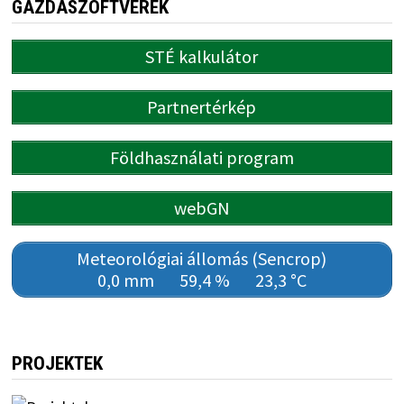
GAZDASZOFTVEREK
STÉ kalkulátor
Partnertérkép
Földhasználati program
webGN
Meteorológiai állomás (Sencrop)
0,0 mm
59,4 %
23,3 °C
PROJEKTEK