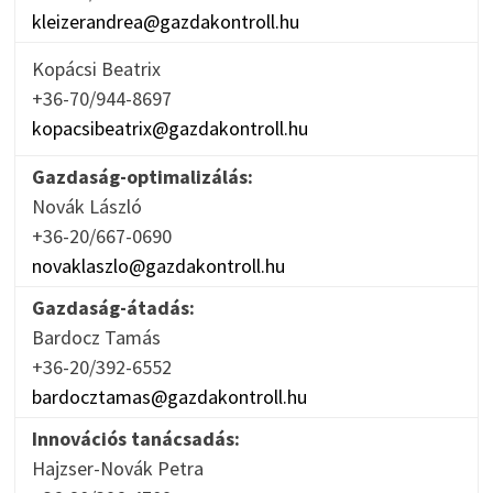
kleizerandrea@gazdakontroll.hu
Kopácsi Beatrix
+36-70/944-8697
kopacsibeatrix@gazdakontroll.hu
Gazdaság-optimalizálás:
Novák László
+36-20/667-0690
novaklaszlo@gazdakontroll.hu
Gazdaság-átadás:
Bardocz Tamás
+36-20/392-6552
bardocztamas@gazdakontroll.hu
Innovációs tanácsadás:
Hajzser-Novák Petra