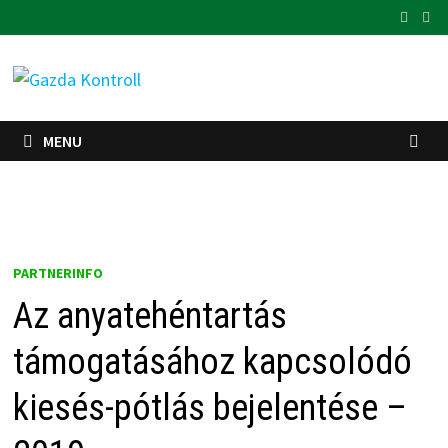
Skip
to
content
MENU
PARTNERINFO
Az anyatehéntartás
támogatásához kapcsolódó
kiesés-pótlás bejelentése –