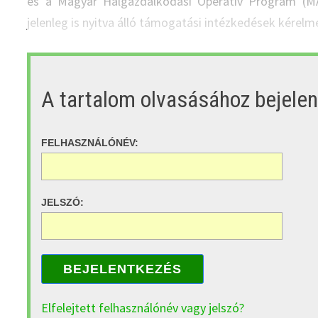
és a Magyar Halgazdálkodási Operatív Program (
jelenleg is nyitva álló támogatási intézkedések kérelme
A tartalom olvasásához bejele
FELHASZNÁLÓNÉV:
JELSZÓ:
BEJELENTKEZÉS
Elfelejtett felhasználónév vagy jelszó?