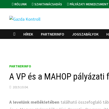
Skip
RÓLUNK
SZAKTANÁCSADÁS
PÁLYÁZATI MENEDZSMENT
to
content
HÍREK
PARTNERINFO
JOGSZABÁLYOK
H
PARTNERINFO
A VP és a MAHOP pályázati f
2019.10.04.
A levelünk mellékletében
található összefoglaló táb