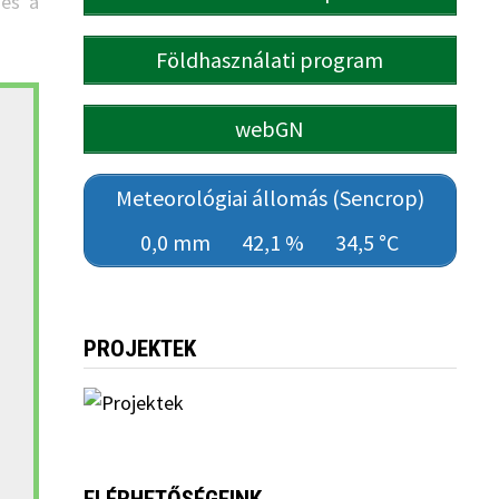
és a
Földhasználati program
webGN
Meteorológiai állomás (Sencrop)
0,0 mm
42,1 %
34,5 °C
PROJEKTEK