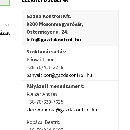
ELÉRHETŐSÉGEINK
Gazda Kontroll Kft.
9200 Mosonmagyaróvár,
Next
POST
Ostermayer u. 24.
post:
ázat
info@gazdakontroll.hu
Szaktanácsadás:
Bányai Tibor
+36-70/411-2246
banyaitibor@gazdakontroll.hu
Pályázati menedzsment:
Kleizer Andrea
+36-70/639-7625
kleizerandrea@gazdakontroll.hu
Kopácsi Beatrix
+36-70/944-8697