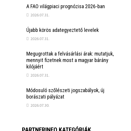
A FAO világpiaci prognózisa 2026-ban
2026.07.31.
Újabb körös adategyeztető levelek
2026.07.31.
Megugrottak a felvásárlási árak: mutatjuk,
mennyit fizetnek most a magyar bárány
kilójáért
2026.07.31.
Módosuló szőlészeti jogszabályok, új
borászati pályázat
2026.07.30.
PARTNERINFO KATEGÓRIÁK