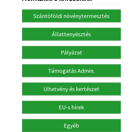
Szántóföldi növénytermesztés
Állattenyésztés
Pályázat
Támogatás Admin.
Ültetvény és kertészet
EU-s hírek
Egyéb