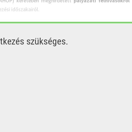
MAHOP) keretében meghirdetett
pályázati felhívásokról
zési időszakairól.
ntkezés szükséges.