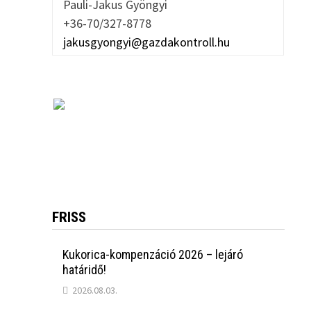
Pauli-Jakus Gyöngyi
+36-70/327-8778
jakusgyongyi@gazdakontroll.hu
FRISS
Kukorica-kompenzáció 2026 – lejáró
határidő!
2026.08.03.