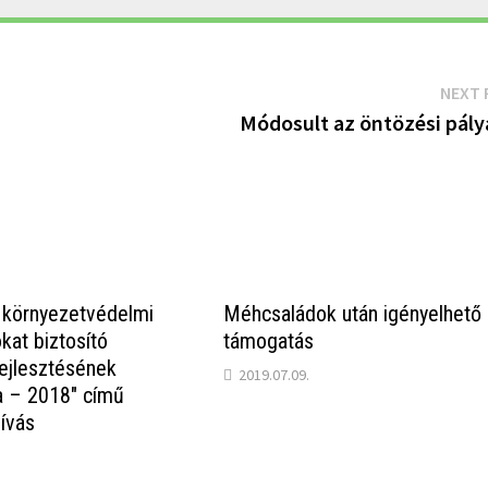
NEXT 
Módosult az öntözési pály
 környezetvédelmi
Méhcsaládok után igényelhető
kat biztosító
támogatás
fejlesztésének
2019.07.09.
a – 2018″ című
hívás