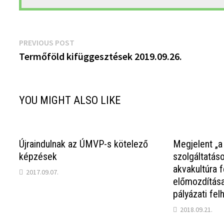
Bejegyzés
Previous
PREVIOUS POST
post:
Termőföld kifüggesztések 2019.09.26.
navigáció
YOU MIGHT ALSO LIKE
Újraindulnak az ÚMVP-s kötelező
Megjelent „a
képzések
szolgáltatáso
akvakultúra 
2017.09.07.
előmozdítás
pályázati fel
2018.09.21.