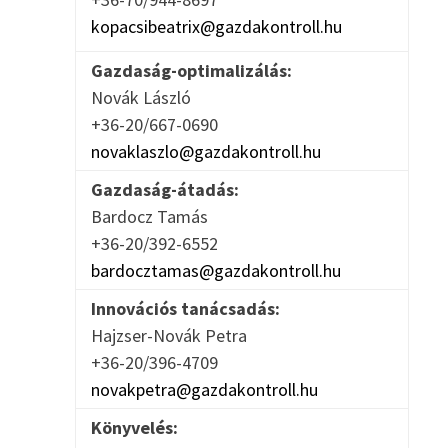
kopacsibeatrix@gazdakontroll.hu
Gazdaság-optimalizálás:
Novák László
+36-20/667-0690
novaklaszlo@gazdakontroll.hu
Gazdaság-átadás:
Bardocz Tamás
+36-20/392-6552
bardocztamas@gazdakontroll.hu
Innovációs tanácsadás:
Hajzser-Novák Petra
+36-20/396-4709
novakpetra@gazdakontroll.hu
Könyvelés: