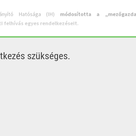
rányító Hatósága (IH)
módosította a „mezőgazda
i felhívás egyes rendelkezéseit.
ntkezés szükséges.