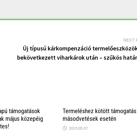
NEXT 
Új típusú kárkompenzáció termelőeszközö
bekövetkezett viharkárok után – szűkös határ
alapú támogatások
Termeléshez kötött támogatás
ak május közepéig
másodvetések esetén
tes!
2019.05.07.