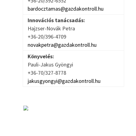
+36-20/392-6552
bardocztamas@gazdakontroll.hu
Innovációs tanácsadás:
Hajzser-Novák Petra
+36-20/396-4709
novakpetra@gazdakontroll.hu
Könyvelés:
Pauli-Jakus Gyöngyi
+36-70/327-8778
jakusgyongyi@gazdakontroll.hu