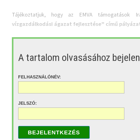
Tájékoztatjuk, hogy az EMVA támogatások I
vízgazdálkodási ágazat fejlesztése” című pályázat
A tartalom olvasásához bejele
FELHASZNÁLÓNÉV:
JELSZÓ:
BEJELENTKEZÉS