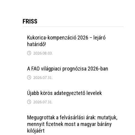
FRISS
Kukorica-kompenzáció 2026 – lejáró
határidő!
2026.08.03.
A FAO világpiaci prognózisa 2026-ban
2026.07.31.
Újabb körös adategyeztető levelek
2026.07.31.
Megugrottak a felvásárlási árak: mutatjuk,
mennyit fizetnek most a magyar bárány
kilójáért