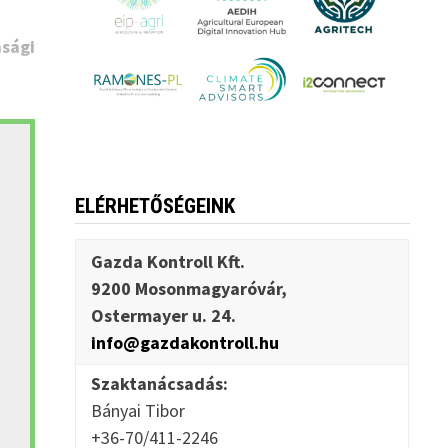
sági
ELÉRHETŐSÉGEINK
Gazda Kontroll Kft.
9200 Mosonmagyaróvár,
Ostermayer u. 24.
info@gazdakontroll.hu
Szaktanácsadás:
Bányai Tibor
+36-70/411-2246