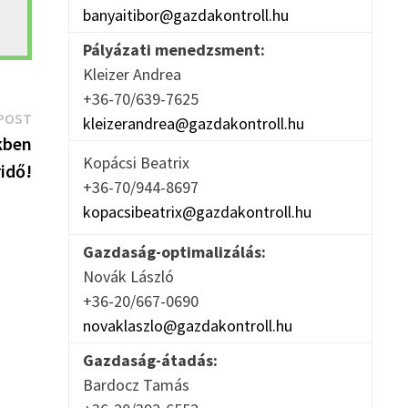
banyaitibor@gazdakontroll.hu
Pályázati menedzsment:
Kleizer Andrea
+36-70/639-7625
Next
POST
kleizerandrea@gazdakontroll.hu
post:
kben
Kopácsi Beatrix
idő!
+36-70/944-8697
kopacsibeatrix@gazdakontroll.hu
Gazdaság-optimalizálás:
Novák László
+36-20/667-0690
novaklaszlo@gazdakontroll.hu
Gazdaság-átadás:
Bardocz Tamás