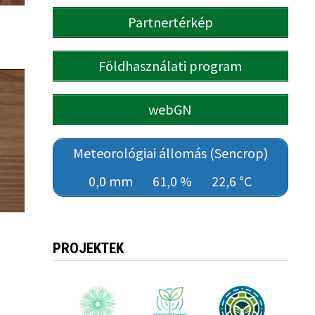
Partnertérkép
Földhasználati program
webGN
Meteorológiai állomás (Sencrop)
0,0 mm
61,0 %
22,6 °C
PROJEKTEK