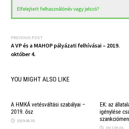
Elfelejtett felhasználónév vagy jelszó?
Bejegyzés
Previous
PREVIOUS POST
post:
A VP és a MAHOP pályázati felhívásai – 2019.
navigáció
október 4.
YOU MIGHT ALSO LIKE
A HMKÁ vetésváltási szabályai –
EK: az állat
2019. ősz
igénylése cs
szankciómen
2019.08.30.
2017.05.03.