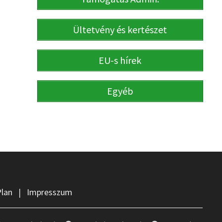
Ültetvény és kertészet
EU-s hírek
Egyéb
Plan
|
Impresszum