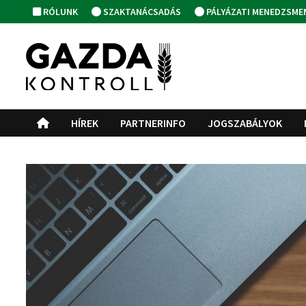
Skip
RÓLUNK
SZAKTANÁCSADÁS
PÁLYÁZATI MENEDZSME
to
content
HÍREK
PARTNERINFO
JOGSZABÁLYOK