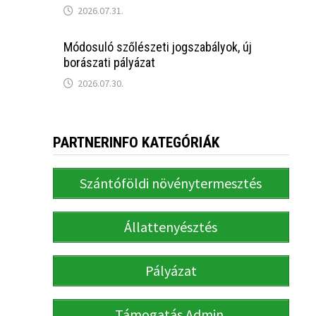
2026.07.31.
Módosuló szőlészeti jogszabályok, új
borászati pályázat
2026.07.30.
PARTNERINFO KATEGÓRIÁK
Szántóföldi növénytermesztés
Állattenyésztés
Pályázat
Támogatás Admin.