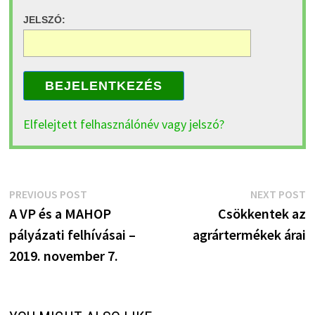
JELSZÓ:
BEJELENTKEZÉS
Elfelejtett felhasználónév vagy jelszó?
Bejegyzés
Previous
N
PREVIOUS POST
NEXT POST
post:
p
A VP és a MAHOP
Csökkentek az
navigáció
pályázati felhívásai –
agrártermékek árai
2019. november 7.