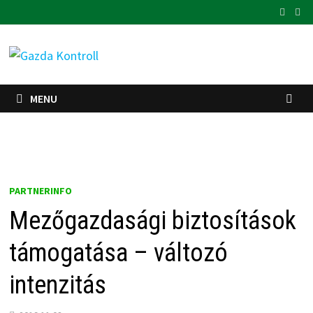
Skip
to
content
MENU
PARTNERINFO
Mezőgazdasági biztosítások
támogatása – változó
intenzitás