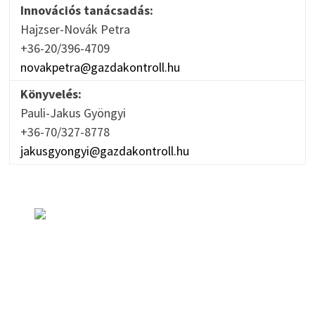
Innovációs tanácsadás:
Hajzser-Novák Petra
+36-20/396-4709
novakpetra@gazdakontroll.hu
Könyvelés:
Pauli-Jakus Gyöngyi
+36-70/327-8778
jakusgyongyi@gazdakontroll.hu