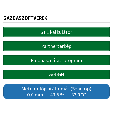
GAZDASZOFTVEREK
STÉ kalkulátor
Partnertérkép
Földhasználati program
webGN
Meteorológiai állomás (Sencrop)
0,0 mm
43,5 %
33,9 °C