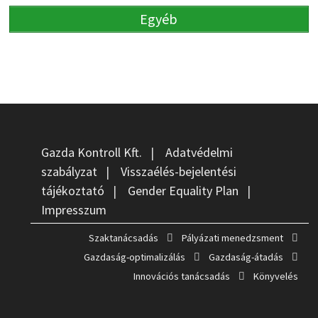
Egyéb
Gazda Kontroll Kft.
|
Adatvédelmi
szabályzat
|
Visszaélés-bejelentési
tájékoztató
|
Gender Equality Plan
|
Impresszum
Szaktanácsadás
Pályázati menedzsment
Gazdaság-optimalizálás
Gazdaság-átadás
Innovációs tanácsadás
Könyvelés