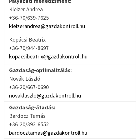
Pályázati menedzsment:
Kleizer Andrea
+36-70/639-7625
kleizerandrea@gazdakontroll.hu
Kopácsi Beatrix
+36-70/944-8697
kopacsibeatrix@gazdakontroll.hu
Gazdaság-optimalizálás:
Novák László
+36-20/667-0690
novaklaszlo@gazdakontroll.hu
Gazdaság-átadás:
Bardocz Tamás
+36-20/392-6552
bardocztamas@gazdakontroll.hu