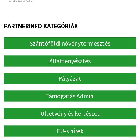
2026.07.30.
PARTNERINFO KATEGÓRIÁK
Szántóföldi növénytermesztés
Állattenyésztés
Pályázat
Támogatás Admin.
Ültetvény és kertészet
EU-s hírek