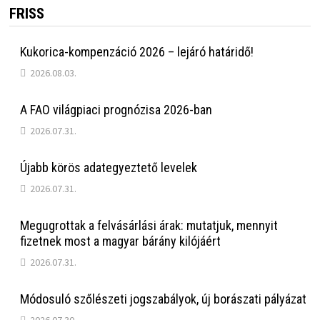
FRISS
Kukorica-kompenzáció 2026 – lejáró határidő!
2026.08.03.
A FAO világpiaci prognózisa 2026-ban
2026.07.31.
Újabb körös adategyeztető levelek
2026.07.31.
Megugrottak a felvásárlási árak: mutatjuk, mennyit
fizetnek most a magyar bárány kilójáért
2026.07.31.
Módosuló szőlészeti jogszabályok, új borászati pályázat