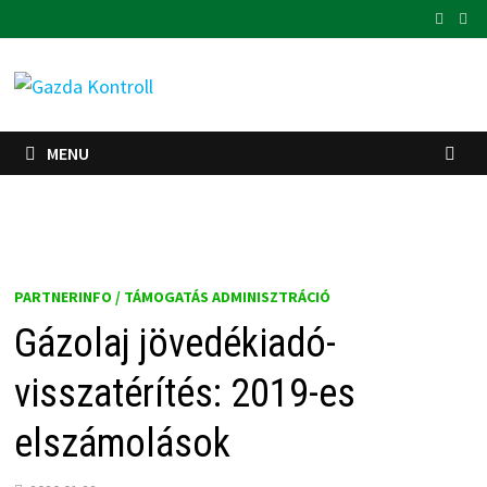
Skip
to
content
MENU
PARTNERINFO / TÁMOGATÁS ADMINISZTRÁCIÓ
Gázolaj jövedékiadó-
visszatérítés: 2019-es
elszámolások