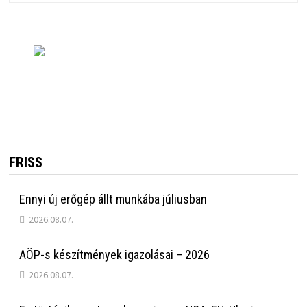
FRISS
Ennyi új erőgép állt munkába júliusban
2026.08.07.
AÖP-s készítmények igazolásai – 2026
2026.08.07.