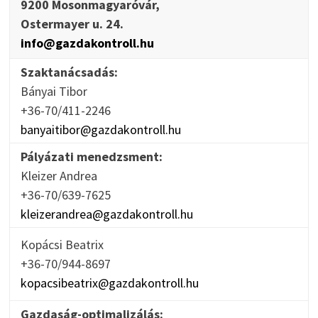
9200 Mosonmagyaróvár,
Ostermayer u. 24.
info@gazdakontroll.hu
Szaktanácsadás:
Bányai Tibor
+36-70/411-2246
banyaitibor@gazdakontroll.hu
Pályázati menedzsment:
Kleizer Andrea
+36-70/639-7625
kleizerandrea@gazdakontroll.hu
Kopácsi Beatrix
+36-70/944-8697
kopacsibeatrix@gazdakontroll.hu
Gazdaság-optimalizálás: