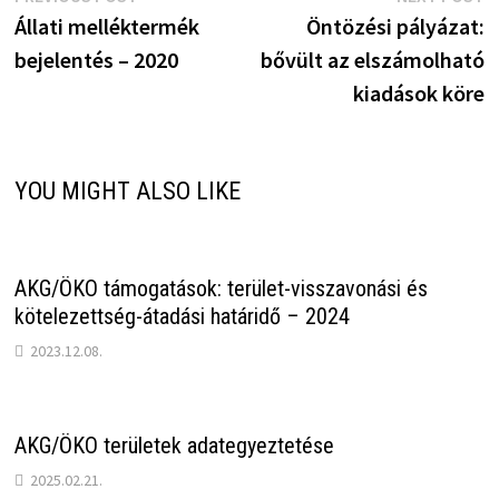
Bejegyzés
post:
p
Állati melléktermék
Öntözési pályázat:
navigáció
bejelentés – 2020
bővült az elszámolható
kiadások köre
YOU MIGHT ALSO LIKE
AKG/ÖKO támogatások: terület-visszavonási és
kötelezettség-átadási határidő – 2024
2023.12.08.
AKG/ÖKO területek adategyeztetése
2025.02.21.