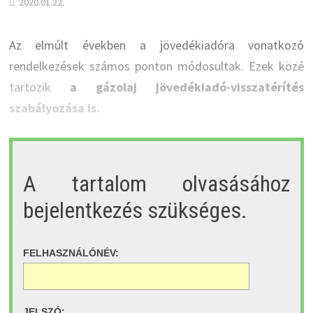
2020.01.22.
Az elmúlt években a jövedékiadóra vonatkozó
rendelkezések számos ponton módosultak. Ezek közé
tartozik
a gázolaj jövedékiadó-visszatérítés
szabályozása is.
A tartalom olvasásához
bejelentkezés szükséges.
FELHASZNÁLÓNÉV:
JELSZÓ: