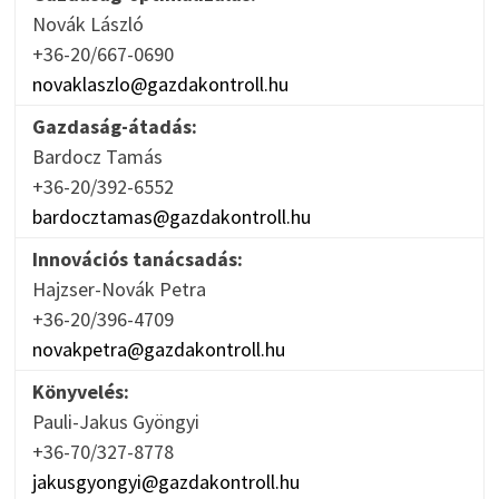
Novák László
+36-20/667-0690
novaklaszlo@gazdakontroll.hu
Gazdaság-átadás:
Bardocz Tamás
+36-20/392-6552
bardocztamas@gazdakontroll.hu
Innovációs tanácsadás:
Hajzser-Novák Petra
+36-20/396-4709
novakpetra@gazdakontroll.hu
Könyvelés:
Pauli-Jakus Gyöngyi
+36-70/327-8778
jakusgyongyi@gazdakontroll.hu