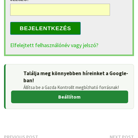
BEJELENTKEZÉS
Elfelejtett felhasználónév vagy jelszó?
Találja meg könnyebben híreinket a Google-
ban!
Állítsa be a Gazda Kontrollt megbízható forrásnak!
Beállítom
Previous
N
PREVIOUS POST
NEXT POST