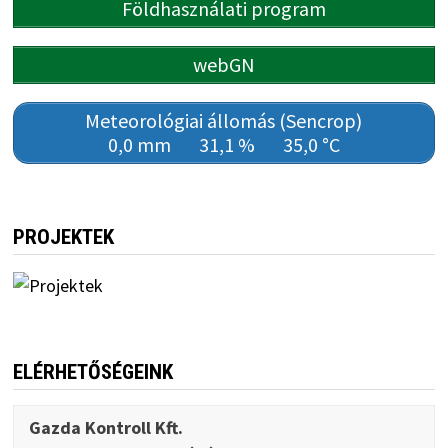
Földhasználati program
webGN
Meteorológiai állomás (Sencrop)
0,0 mm
31,1 %
35,0 °C
PROJEKTEK
ELÉRHETŐSÉGEINK
Gazda Kontroll Kft.