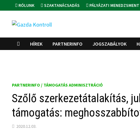
Skip
RÓLUNK
SZAKTANÁCSADÁS
PÁLYÁZATI MENEDZSMENT
to
content
HÍREK
PARTNERINFO
JOGSZABÁLYOK
H
PARTNERINFO / TÁMOGATÁS ADMINISZTRÁCIÓ
Szőlő szerkezetátalakítás, ju
támogatás: meghosszabbítot
2020.12.03.