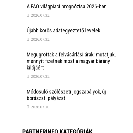
A FAO világpiaci prognózisa 2026-ban
2026.07.31.
Újabb körös adategyeztető levelek
2026.07.31.
Megugrottak a felvásárlási árak: mutatjuk,
mennyit fizetnek most a magyar bárány
kilójáért
2026.07.31.
Módosuló szőlészeti jogszabályok, új
borászati pályázat
2026.07.30.
PARTNERINFO KATEGÓRIÁK