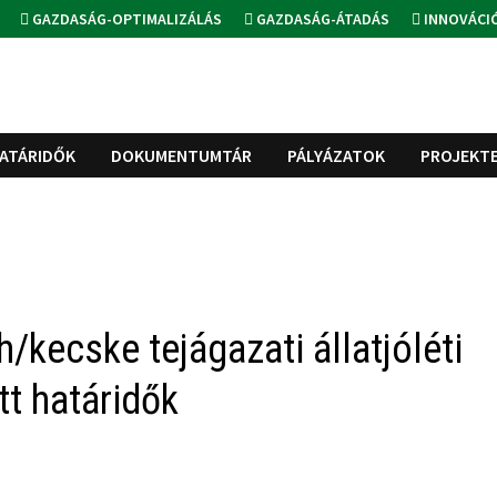
GAZDASÁG-OPTIMALIZÁLÁS
GAZDASÁG-ÁTADÁS
INNOVÁCI
ATÁRIDŐK
DOKUMENTUMTÁR
PÁLYÁZATOK
PROJEKT
h/kecske tejágazati állatjóléti
t határidők