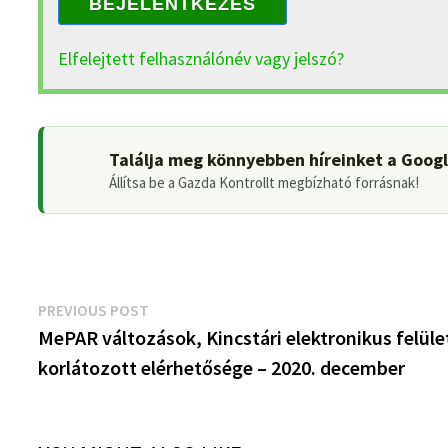
BEJELENTKEZÉS
Elfelejtett felhasználónév vagy jelszó?
Találja meg könnyebben híreinket a Goog
Állítsa be a Gazda Kontrollt megbízható forrásnak!
Bejegyzés
Previous
PREVIOUS POST
post:
MePAR változások, Kincstári elektronikus felüle
navigáció
korlátozott elérhetősége – 2020. december