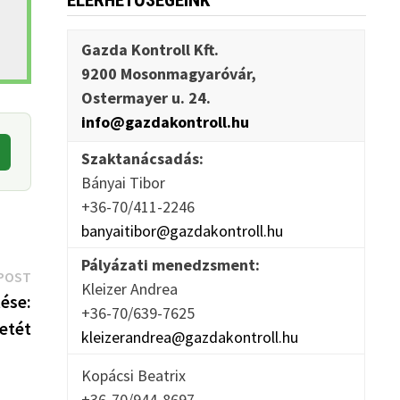
ELÉRHETŐSÉGEINK
Gazda Kontroll Kft.
9200 Mosonmagyaróvár,
Ostermayer u. 24.
info@gazdakontroll.hu
Szaktanácsadás:
Bányai Tibor
+36-70/411-2246
banyaitibor@gazdakontroll.hu
Pályázati menedzsment:
Next
POST
Kleizer Andrea
post:
ése:
+36-70/639-7625
etét
kleizerandrea@gazdakontroll.hu
Kopácsi Beatrix
+36-70/944-8697