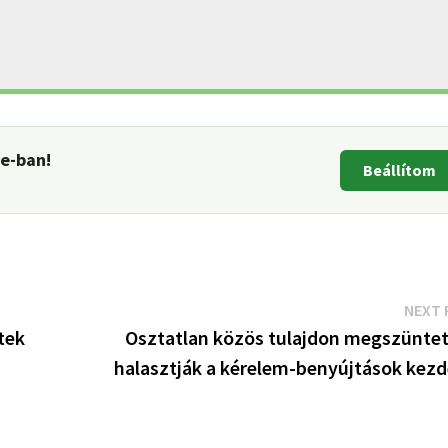
le-ban!
Beállítom
NEXT 
tek
Osztatlan közös tulajdon megszüntet
halasztják a kérelem-benyújtások kezd