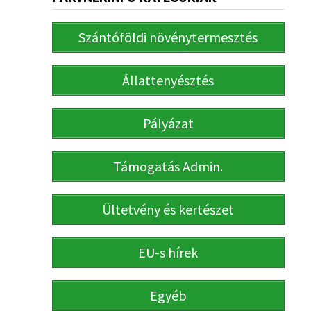
Szántóföldi növénytermesztés
Állattenyésztés
Pályázat
Támogatás Admin.
Ültetvény és kertészet
EU-s hírek
Egyéb