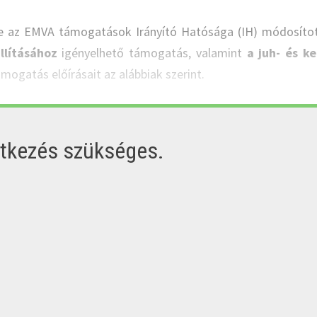
etve az EMVA támogatások Irányító Hatósága (IH) módosít
llításához
igényelhető támogatás, valamint
a juh- és k
támogatás előírásait az alábbiak szerint.
ntkezés szükséges.