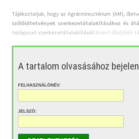
Tájékoztatjuk, hogy az Agrárminisztérium (AM), ill
szőlőültetvények szerkezetátalakításához és átá
tejágazat szerkezetátalakítását
kísérő állatjóléti 
A tartalom olvasásához bejele
FELHASZNÁLÓNÉV:
JELSZÓ: