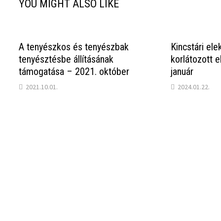
YOU MIGHT ALSO LIKE
A tenyészkos és tenyészbak
Kincstári ele
tenyésztésbe állításának
korlátozott 
támogatása – 2021. október
január
2021.10.01.
2024.01.22.