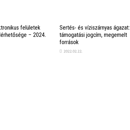
ktronikus felületek
Sertés- és víziszárnyas ágazat:
elérhetősége – 2024.
támogatási jogcím, megemelt
források
2022.02.22.