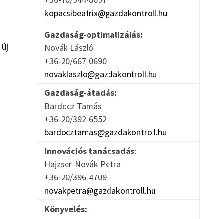
kopacsibeatrix@gazdakontroll.hu
Gazdaság-optimalizálás:
 új
Novák László
+36-20/667-0690
novaklaszlo@gazdakontroll.hu
Gazdaság-átadás:
Bardocz Tamás
+36-20/392-6552
bardocztamas@gazdakontroll.hu
Innovációs tanácsadás:
Hajzser-Novák Petra
+36-20/396-4709
novakpetra@gazdakontroll.hu
Könyvelés: