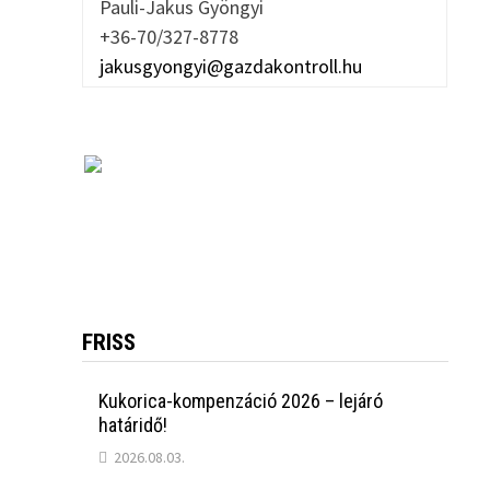
Pauli-Jakus Gyöngyi
+36-70/327-8778
jakusgyongyi@gazdakontroll.hu
FRISS
Kukorica-kompenzáció 2026 – lejáró
határidő!
2026.08.03.