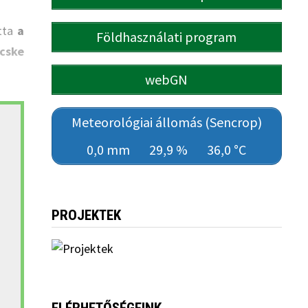
otta
a
Földhasználati program
ecske
webGN
Meteorológiai állomás (Sencrop)
0,0 mm
29,9 %
36,0 °C
PROJEKTEK